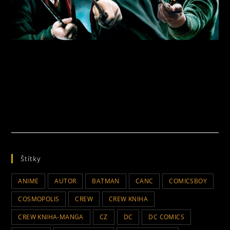
Štítky
ANIME
AUTOR
BATMAN
CANC
COMICSBOY
COSMOPOLIS
CREW
CREW KNIHA
CREW KNIHA-MANGA
CZ
DC
DC COMICS