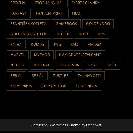
EPOCHA
EPOCHA KNIHA
EXPRES ČLÁNKY
FANTASY
FANTOM PRINT
FILM
FRANTIŠEK KOTLETA
GAMEBOOK
GOLDENDOG
GOLDEN DOG KNIHA
HOROR
HOST
HRA
KNIHA
KOMIKS
KVIZ
KVÍZ
MANGA
MARVEL
MYTAGO
NAKLADATELSTVÍ CANC
NETFLIX
RECENZE
ROZHOVOR
SCI-FI
SCIFI
SERIAL
SERIÁL
TURTLES
ZAJIMAVOSTI
ZELVY NINJA
ČESKÝ AUTOR
ŽELVY NINJA
Copyright - WordPress Theme by OceanWP