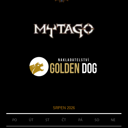
SRPEN 2026
PO
ÚT
ST
ČT
PÁ
SO
NE