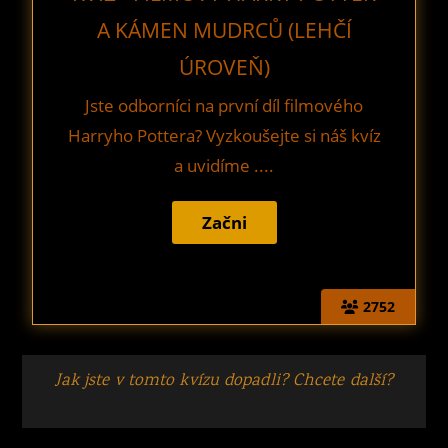
A KÁMEN MUDRCŮ (LEHČÍ
ÚROVEŇ)
Jste odborníci na první díl filmového
Harryho Pottera? Vyzkoušejte si náš kvíz
a uvidíme ....
2752
Jak jste v tomto kvízu dopadli? Chcete další?