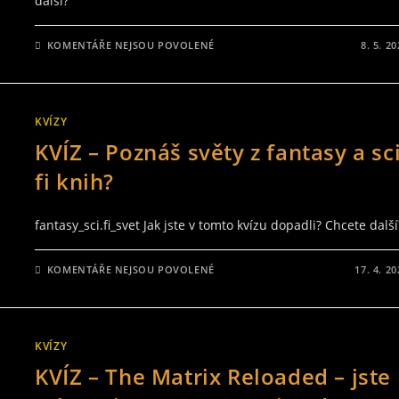
další?
U
KOMENTÁŘE NEJSOU POVOLENÉ
8. 5. 2
TEXTU
S
NÁZVEM
POZNÁŠ
POSTAVY
Z
KVÍZY
DC
COMICS?
KVÍZ – Poznáš světy z fantasy a sci
VOL.
01
fi knih?
fantasy_sci.fi_svet Jak jste v tomto kvízu dopadli? Chcete další
U
KOMENTÁŘE NEJSOU POVOLENÉ
17. 4. 2
TEXTU
S
NÁZVEM
KVÍZ
–
POZNÁŠ
KVÍZY
SVĚTY
Z
KVÍZ – The Matrix Reloaded – jste
FANTASY
A
SCI-