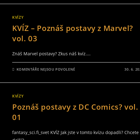
NÁZVEM
KVÍZ
–
HARRY
KVÍZY
POTTER
A
KVÍZ – Poznáš postavy z Marvel?
VĚZEŇ
Z
AZKABANU
vol. 03
Znáš Marvel postavy? Zkus náš kvíz....
U
KOMENTÁŘE NEJSOU POVOLENÉ
30. 6. 2
TEXTU
S
NÁZVEM
KVÍZ
–
POZNÁŠ
KVÍZY
POSTAVY
Z
Poznáš postavy z DC Comics? vol.
MARVEL?
VOL.
03
01
fantasy_sci.fi_svet KVÍZ Jak jste v tomto kvízu dopadli? Chcete