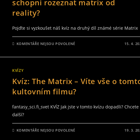
schopni rozeznat matrix od
FI
KNIH?
reality?
Pojďte si vyzkoušet náš kvíz na druhý díl známé série Matrix
U
KOMENTÁŘE NEJSOU POVOLENÉ
15. 4. 2
TEXTU
S
NÁZVEM
KVÍZ
–
THE
KVÍZY
MATRIX
RELOADED
Kvíz: The Matrix – Víte vše o tomt
–
JSTE
SCHOPNI
kultovním filmu?
ROZEZNAT
MATRIX
OD
REALITY?
fantasy_sci.fi_svet KVÍZ Jak jste v tomto kvízu dopadli? Chcete
další?
U
KOMENTÁŘE NEJSOU POVOLENÉ
19. 3. 2
TEXTU
S