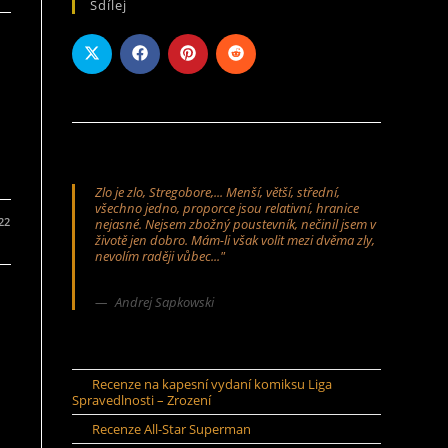
Sdílej
Zlo je zlo, Stregobore,... Menší, větší, střední,
všechno jedno, proporce jsou relativní, hranice
022
nejasné. Nejsem zbožný poustevník, nečinil jsem v
životě jen dobro. Mám-li však volit mezi dvěma zly,
nevolím raději vůbec..."
Andrej Sapkowski
Recenze na kapesní vydaní komiksu Liga
Spravedlnosti – Zrození
Recenze All-Star Superman