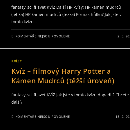
fantasy_sci.fi_svet KVÍZ Další HP kvízy: HP kámen mudrců
(lehká) HP kámen mudrců (težká) Poznáš hůlku? Jak jste v
tomto kvízu…
U
KOMENTÁŘE NEJSOU POVOLENÉ
2. 3. 2
TEXTU
S
NÁZVEM
KVÍZ
–
FILMOVÝ
KVÍZY
HARRY
POTTER
Kvíz – filmový Harry Potter a
A
TAJEMNÁ
KOMNATA
Kámen Mudrců (těžší úroveň)
(LEHČÍ
ÚROVEŇ)
fantasy_sci.fi_svet KVÍZ Jak jste v tomto kvízu dopadli? Chcete
další?
U
KOMENTÁŘE NEJSOU POVOLENÉ
15. 2. 2
TEXTU
S
NÁZVEM