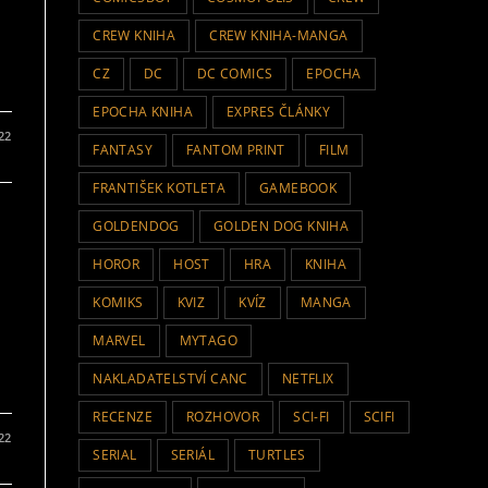
CREW KNIHA
CREW KNIHA-MANGA
CZ
DC
DC COMICS
EPOCHA
EPOCHA KNIHA
EXPRES ČLÁNKY
022
FANTASY
FANTOM PRINT
FILM
FRANTIŠEK KOTLETA
GAMEBOOK
GOLDENDOG
GOLDEN DOG KNIHA
HOROR
HOST
HRA
KNIHA
KOMIKS
KVIZ
KVÍZ
MANGA
MARVEL
MYTAGO
NAKLADATELSTVÍ CANC
NETFLIX
RECENZE
ROZHOVOR
SCI-FI
SCIFI
022
SERIAL
SERIÁL
TURTLES