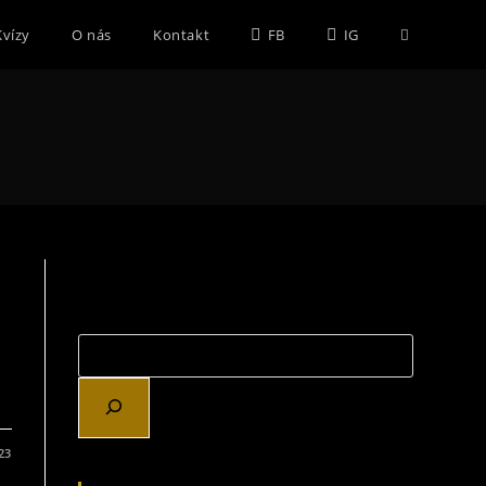
Toggle
Kvízy
O nás
Kontakt
FB
IG
website
search
023