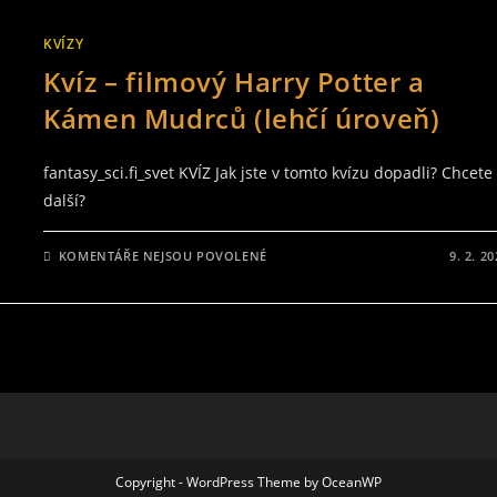
KVÍZ
–
FILMOVÝ
KVÍZY
HARRY
POTTER
Kvíz – filmový Harry Potter a
A
KÁMEN
MUDRCŮ
Kámen Mudrců (lehčí úroveň)
(TĚŽŠÍ
ÚROVEŇ)
fantasy_sci.fi_svet KVÍZ Jak jste v tomto kvízu dopadli? Chcete
další?
U
KOMENTÁŘE NEJSOU POVOLENÉ
9. 2. 2
TEXTU
S
NÁZVEM
KVÍZ
–
FILMOVÝ
HARRY
POTTER
A
KÁMEN
MUDRCŮ
(LEHČÍ
ÚROVEŇ)
Copyright - WordPress Theme by OceanWP