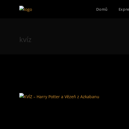
Přejít
Domů
Expre
k
obsahu
kvíz