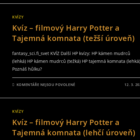
NÁZVEM
KVÍZ:
THE
MATRIX
KVÍZY
–
VÍTE
Kvíz – filmový Harry Potter a
VŠE
O
TOMTO
Tajemná komnata (težší úroveň)
KULTOVNÍM
FILMU?
fantasy_sci.fi_svet KVÍZ Další HP kvízy: HP kámen mudrců
(lehká) HP kámen mudrců (težká) HP tajemná komnata (lehká
Poznáš hůlku?
U
KOMENTÁŘE NEJSOU POVOLENÉ
12. 3. 2
TEXTU
S
NÁZVEM
KVÍZ
–
FILMOVÝ
KVÍZY
HARRY
POTTER
Kvíz – filmový Harry Potter a
A
TAJEMNÁ
KOMNATA
Tajemná komnata (lehčí úroveň)
(TEŽŠÍ
ÚROVEŇ)