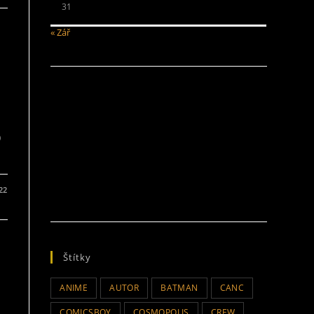
31
« Zář
)
022
Štítky
ANIME
AUTOR
BATMAN
CANC
COMICSBOY
COSMOPOLIS
CREW