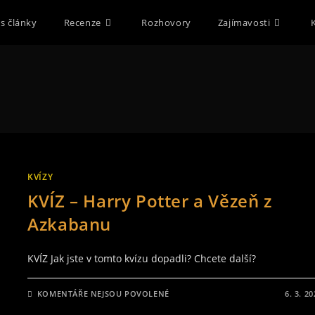
s články
Recenze
Rozhovory
Zajímavosti
KVÍZY
KVÍZ – Harry Potter a Vězeň z
Azkabanu
KVÍZ Jak jste v tomto kvízu dopadli? Chcete další?
U
KOMENTÁŘE NEJSOU POVOLENÉ
6. 3. 2
TEXTU
S