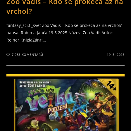
Zoo Vadis – Kdo se prokecá až na
vrchol?
fantasy_sci.fi_svet Zoo Vadis – Kdo se prokecá až na vrchol?
napsal Robin a Janča 19.5.2025 Název: Zoo VadisAutor:
Reiner KniziaŽánr:…
7 933 KOMENTÁŘŮ
19. 5. 2025