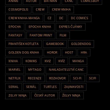
ANIME
AUTOR
BATMAN
CANC
COMICSBOY
COSMOPOLIS
CREW
CREW KNIHA
CREW KNIHA-MANGA
CZ
DC
DC COMICS
EPOCHA
EPOCHA KNIHA
EXPRES ČLÁNKY
FANTASY
FANTOM PRINT
FILM
FRANTIŠEK KOTLETA
GAMEBOOK
GOLDENDOG
GOLDEN DOG KNIHA
HOROR
HOST
HRA
KNIHA
KOMIKS
KVIZ
KVÍZ
MANGA
MARVEL
MYTAGO
NAKLADATELSTVÍ CANC
NETFLIX
RECENZE
ROZHOVOR
SCI-FI
SCIFI
SERIAL
SERIÁL
TURTLES
ZAJIMAVOSTI
ZELVY NINJA
ČESKÝ AUTOR
ŽELVY NINJA