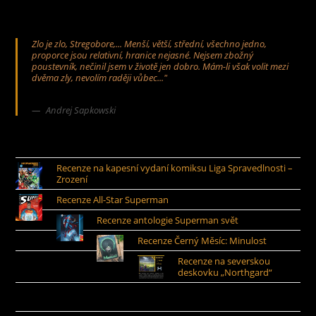
Zlo je zlo, Stregobore,... Menší, větší, střední, všechno jedno,
proporce jsou relativní, hranice nejasné. Nejsem zbožný
poustevník, nečinil jsem v životě jen dobro. Mám-li však volit mezi
dvěma zly, nevolím raději vůbec..."
Andrej Sapkowski
Recenze na kapesní vydaní komiksu Liga Spravedlnosti –
Zrození
Recenze All-Star Superman
Recenze antologie Superman svět
Recenze Černý Měsíc: Minulost
Recenze na severskou
deskovku „Northgard“