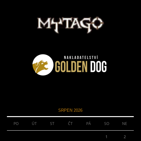
SRPEN 2026
PO
ÚT
ST
ČT
PÁ
SO
NE
1
2