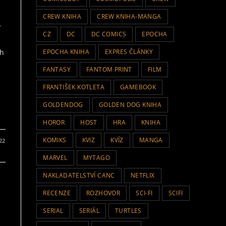
CREW KNIHA
CREW KNIHA-MANGA
r
CZ
DC
DC COMICS
EPOCHA
EPOCHA KNIHA
EXPRES ČLÁNKY
ch
FANTASY
FANTOM PRINT
FILM
FRANTIŠEK KOTLETA
GAMEBOOK
GOLDENDOG
GOLDEN DOG KNIHA
HOROR
HOST
HRA
KNIHA
KOMIKS
KVIZ
KVÍZ
MANGA
022
MARVEL
MYTAGO
NAKLADATELSTVÍ CANC
NETFLIX
RECENZE
ROZHOVOR
SCI-FI
SCIFI
SERIAL
SERIÁL
TURTLES