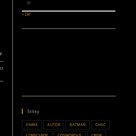
31
« Zář
e
y.
023
Štítky
ANIME
AUTOR
BATMAN
CANC
COMICSBOY
COSMOPOLIS
CREW