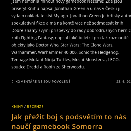
jsem nemohla minout nový gamebook Nezemě: Zde jsou
příšery! Knihu napsal Jonathan Green a u nás v Česku jí
vydalo nakladatelství Mytago. Jonathan Green je britský auto
spekulativní fikce a má na kontě více než sedmdesát knih.
Dobře známý svými příspěvky do řady dobrodružných herní
knih Fighting Fantasy, napsal také beletrii pro tak rozmanité
objekty jako Doctor Who, Star Wars: The Clone Wars,
Warhammer, Warhammer 40 000, Sonic the Hedgehog,
Teenage Mutant Ninja Turtles, Moshi Monsters. , LEGO,
soudce Dredd a Robin ze Sherwoodu.
U
KOMENTÁŘE NEJSOU POVOLENÉ
23. 6. 2
TEXTU
S
NÁZVEM
RECENZE
NA
GAMEBOOK
KNIHY
/
RECENZE
NEZEMĚ:
ZDE
Jak přežit boj s podsvětím to nás
JSOU
PŘÍŠERY!
naučí gamebook Somorra