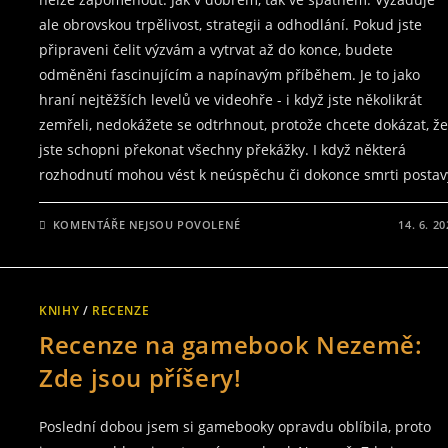
ale obrovskou trpělivost, strategii a odhodlání. Pokud jste
připraveni čelit výzvám a vytrvat až do konce, budete
odměněni fascinujícím a napínavým příběhem. Je to jako
hraní nejtěžších levelů ve videohře - i když jste několikrát
zemřeli, nedokážete se odtrhnout, protože chcete dokázat, ž
jste schopni překonat všechny překážky. I když některá
rozhodnutí mohou vést k neúspěchu či dokonce smrti postav
U
KOMENTÁŘE NEJSOU POVOLENÉ
14. 6. 2
TEXTU
S
NÁZVEM
PEKELNÝ
DŮM:
NAPLŇTE
KNIHY
/
RECENZE
SVOU
OSUDOVOU
Recenze na gamebook Nezemě:
MISI
V
TEMNÉM
Zde jsou příšery!
LABYRINTU
HRŮZY
Poslední dobou jsem si gamebooky opravdu oblíbila, proto