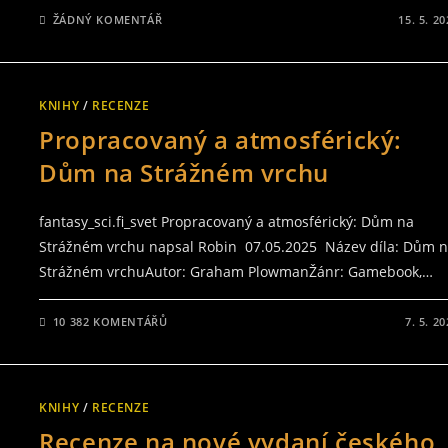
ŽÁDNÝ KOMENTÁŘ
15. 5. 2
KNIHY
/
RECENZE
Propracovaný a atmosférický:
Dům na Strážném vrchu
fantasy_sci.fi_svet Propracovaný a atmosférický: Dům na
Strážném vrchu napsal Robin 07.05.2025 Název díla: Dům 
Strážném vrchuAutor: Graham PlowmanŽánr: Gamebook,…
10 382 KOMENTÁŘŮ
7. 5. 2
KNIHY
/
RECENZE
Recenze na nové vydaní českého