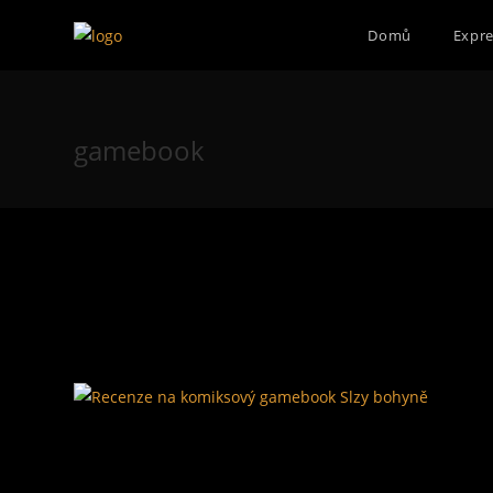
Přejít
Domů
Expre
k
obsahu
gamebook