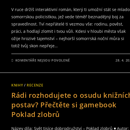
V ruce držíš interaktivní román, který ti umožní stát se mlad
somorrskou policistkou, jež vede téměř beznadějný boj za
spravedlnost. Tví nepřátelé ti vezmou vše: rodinu, pověst,
práci, a hodlají zlomit i tvou vůli. Kdesi v hloubi města však
ožije hrozivé tajemství – nejhorší somorrská noční můra si
totiž tvůj skon nepřeje…
U
KOMENTÁŘE NEJSOU POVOLENÉ
28. 4. 2
TEXTU
S
NÁZVEM
JAK
PŘEŽIT
BOJ
KNIHY
/
RECENZE
S
PODSVĚTÍM
Rádi rozhodujete o osudu knižníc
TO
NÁS
NAUČÍ
postav? Přečtěte si gamebook
GAMEBOOK
SOMORRA
Poklad zlobrů
Název díla: Svět tisíce dobrodružství – Poklad zlobrů ◾ Autor: