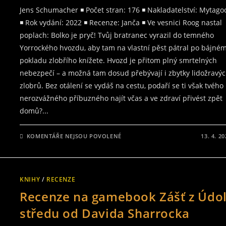
Jens Schumacher ◾ Počet stran: 176 ◾ Nakladatelství: Mytago
◾ Rok vydání: 2022 ◾ Recenze: Janča ◾ Ve vesnici Roog nastal
poplach: Bolko je pryč! Tvůj bratranec vyrazil do temného
Yorrockého hvozdu, aby tam na vlastní pěst pátral po bájné
pokladu zlobřího knížete. Hvozd je přitom plný smrtelných
nebezpečí – a možná tam dosud přebývají i zbytky lidožravý
zlobrů. Bez otálení se vydáš na cestu, podaří se ti však tvého
nerozvážného příbuzného najít včas a ve zdraví přivést zpět
domů?...
U
KOMENTÁŘE NEJSOU POVOLENÉ
13. 4. 2
TEXTU
S
NÁZVEM
RÁDI
ROZHODUJETE
O
KNIHY
/
RECENZE
OSUDU
KNIŽNÍCH
Recenze na gamebook Zášť z Údol
POSTAV?
PŘEČTĚTE
SI
středu od Davida Sharrocka
GAMEBOOK
POKLAD