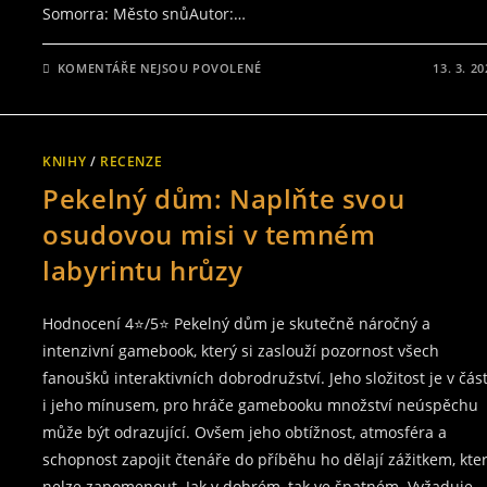
Somorra: Město snůAutor:…
U
KOMENTÁŘE NEJSOU POVOLENÉ
13. 3. 2
TEXTU
S
NÁZVEM
RECENZE
NA
DRUHOU
KNIHY
/
RECENZE
SOMORRU
–
Pekelný dům: Naplňte svou
GAMEBOOK,
KTERÝ
TI
osudovou misi v temném
NEDÁ
NIC
labyrintu hrůzy
ZADARMO
Hodnocení 4⭐/5⭐ Pekelný dům je skutečně náročný a
intenzivní gamebook, který si zaslouží pozornost všech
fanoušků interaktivních dobrodružství. Jeho složitost je v část
i jeho mínusem, pro hráče gamebooku množství neúspěchu
může být odrazující. Ovšem jeho obtížnost, atmosféra a
schopnost zapojit čtenáře do příběhu ho dělají zážitkem, kte
nelze zapomenout. Jak v dobrém, tak ve špatném. Vyžaduje