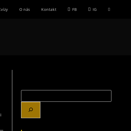
Toggle
Kvízy
O nás
Kontakt
FB
IG
website
search
i