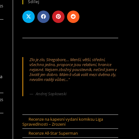
Sdílej
025
Zlo je zlo, Stregobore,... Menší, větší, střední,
všechno jedno, proporce jsou relativní, hranice
nejasné. Nejsem zbožný poustevník, nečinil jsem v
životě jen dobro. Mám-li však volit mezi dvěma zly,
na
nevolím raději vůbec..."
Andrej Sapkowski
025
Recenze na kapesní vydaní komiksu Liga
Spravedlnosti – Zrození
Recenze All-Star Superman