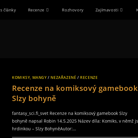
s články
Recenze
Rozhovory
Zajímavosti
KOMIKSY, MANGY
/
NEZAŘAZENÉ
/
RECENZE
Recenze na komiksový gamebook
Slzy bohyně
fantasy_sci.fi_svet Recenze na komiksový gamebook Slzy
bohyně napsal Robin 14.5.2025 Název díla: Komiks, v němž js
hrdinkou – Slzy BohyněAutor:…