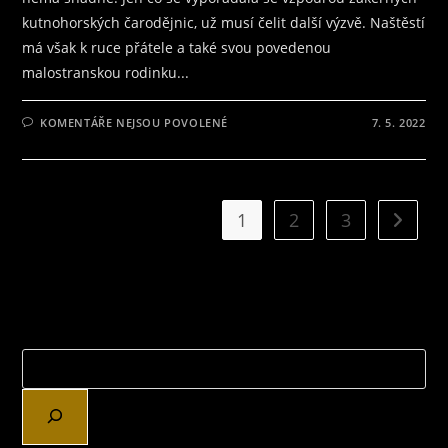
kutnohorských čarodějnic, už musí čelit další výzvě. Naštěstí
má však k ruce přátele a také svou povedenou
malostranskou rodinku...
U
KOMENTÁŘE NEJSOU POVOLENÉ
7. 5. 2022
TEXTU
S
NÁZVEM
ČARODĚJKY
MALOSTRANSKÉ
MAJÍ
TŘETÍ
1
2
3
Jít na d
DÍL
S
NÁZVEM
ČARODĚJKA
A
ZLATÝ
ELIXÍR