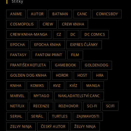
Štítky
ANIME
AUTOR
BATMAN
CANC
COMICSBOY
COSMOPOLIS
CREW
CREW KNIHA
CREW KNIHA-MANGA
CZ
DC
DC COMICS
EPOCHA
EPOCHA KNIHA
EXPRES ČLÁNKY
FANTASY
FANTOM PRINT
FILM
FRANTIŠEK KOTLETA
GAMEBOOK
GOLDENDOG
GOLDEN DOG KNIHA
HOROR
HOST
HRA
KNIHA
KOMIKS
KVIZ
KVÍZ
MANGA
MARVEL
MYTAGO
NAKLADATELSTVÍ CANC
NETFLIX
RECENZE
ROZHOVOR
SCI-FI
SCIFI
SERIAL
SERIÁL
TURTLES
ZAJIMAVOSTI
ZELVY NINJA
ČESKÝ AUTOR
ŽELVY NINJA