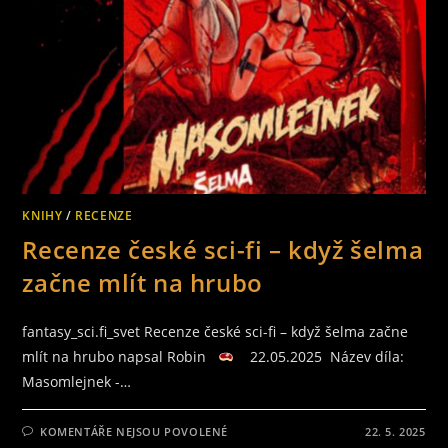
KNIHY
/
RECENZE
Recenze české sci-fi – když šelma
začne mlít na hrubo
fantasy_sci.fi_svet Recenze české sci-fi – když šelma začne
mlít na hrubo napsal Robin
22.05.2025 Název díla:
Masomlejnek -…
U
KOMENTÁŘE NEJSOU POVOLENÉ
22. 5. 2025
TEXTU