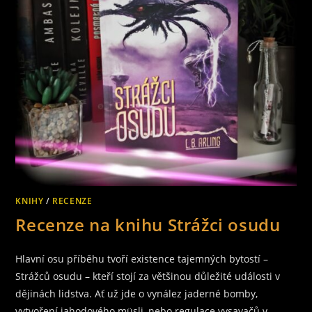
KNIHY
/
RECENZE
Recenze na knihu Strážci osudu
Hlavní osu příběhu tvoří existence tajemných bytostí –
Strážců osudu – kteří stojí za většinou důležité události v
dějinách lidstva. Ať už jde o vynález jaderné bomby,
vytvoření jahodového müsli, nebo regulace vysavačů v