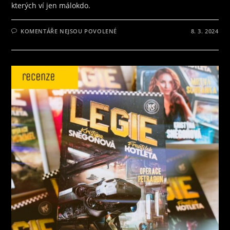
kterých ví jen málokdo.
U
KOMENTÁŘE NEJSOU POVOLENÉ
8. 3. 2024
TEXTU
S
NÁZVEM
RECENZE
NA
DEVÁTÝ
DÍL
ČESKÉ
SCI-
FI
SÉRIE
LEGIE