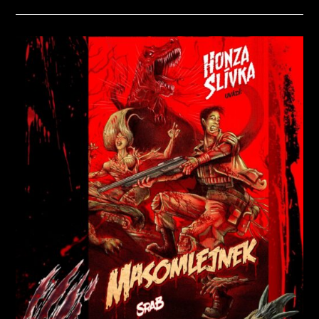
S
NÁZVEM
RECENZE
ČESKÉ
SCI-
FI
–
KDYŽ
ŠELMA
ZAČNE
MLÍT
NA
HRUBO