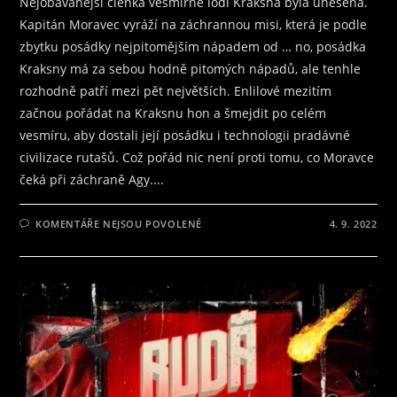
Nejobávanější členka vesmírné lodi Kraksna byla unesena.
Kapitán Moravec vyráží na záchrannou misi, která je podle
zbytku posádky nejpitomějším nápadem od … no, posádka
Kraksny má za sebou hodně pitomých nápadů, ale tenhle
rozhodně patří mezi pět největších. Enlilové mezitím
začnou pořádat na Kraksnu hon a šmejdit po celém
vesmíru, aby dostali její posádku i technologii pradávné
civilizace rutašů. Což pořád nic není proti tomu, co Moravce
čeká při záchraně Agy....
U
KOMENTÁŘE NEJSOU POVOLENÉ
4. 9. 2022
TEXTU
S
NÁZVEM
RECENZE
NA
PÁTÝ
DÍL
ZE
SÉRIE
LEGIE,
S
NÁZVEM
AGA
OD
FRANTIŠKA