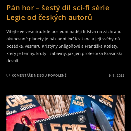
Pán hor – šestý díl sci-fi série
Legie od českých autorů
Vítejte ve vesmíru, kde poslední nadějí lidstva na záchranu
okupované planety je nákladní loď Kraksna a její svébytná
posádka, vesmíru Kristýny Sněgoňové a Františka Kotlety,
který je temný, krutý i zábavný, jak jen profesorka Krasiński
dovolí.
U
KOMENTÁŘE NEJSOU POVOLENÉ
9. 9. 2022
TEXTU
S
NÁZVEM
PÁN
HOR
–
ŠESTÝ
DÍL
SCI-
FI
SÉRIE
LEGIE
OD
ČESKÝCH