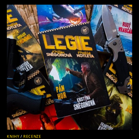
PETRAGUN
–
OSMÝ
DÍL
SCI-
FI
SÉRIE
LEGIE
OD
ČESKÝCH
AUTORŮ
KNIHY
/
RECENZE