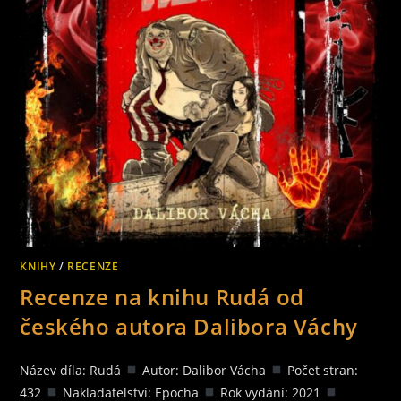
KOTLETY
KNIHY
/
RECENZE
Recenze na knihu Rudá od
českého autora Dalibora Váchy
Název díla: Rudá
Autor: Dalibor Vácha
Počet stran:
432
Nakladatelství: Epocha
Rok vydání: 2021