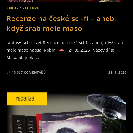
KNIHY
/
RECENZE
Recenze na české sci-fi – aneb,
když srab mele maso
fantasy_sci.fi_svet Recenze na české sci-fi - aneb, když srab
mele maso napsal Robin
21.05.2025 Název díla:
Masomlejnek -…
15 367 KOMENTÁŘŮ
21. 5. 2025