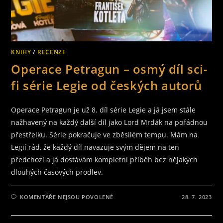
KNIHY
/
RECENZE
Operace Petragun – osmý díl sci-
fi série Legie od českých autorů
Operace Petragun je už 8. díl série Legie a já jsem stále
nažhavený na každý další díl jako Lord Mrdák na pořádnou
přestřelku. Série pokračuje ve zběsilém tempu. Mám na
Legií rád, že každý díl navazuje svým dějem na ten
předchozí a já dostávám kompletní příběh bez nějakých
dlouhých časových prodlev.
U
KOMENTÁŘE NEJSOU POVOLENÉ
28. 7. 2023
TEXTU
S
NÁZVEM
OPERACE