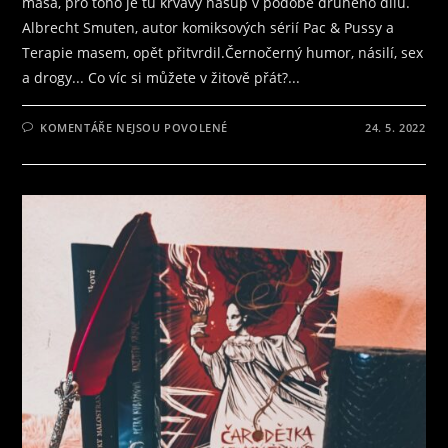
masa, pro toho je tu krvavý nášup v podobě druhého dílu.
Albrecht Smuten, autor komiksových sérií Pac & Pussy a
Terapie masem, opět přitvrdil.Černočerný humor, násilí, sex
a drogy... Co víc si můžete v žitově přát?...
U
KOMENTÁŘE NEJSOU POVOLENÉ
24. 5. 2022
TEXTU
S
NÁZVEM
RECENZE
NA
KOMIKS
TERAPIE
MASEM
2