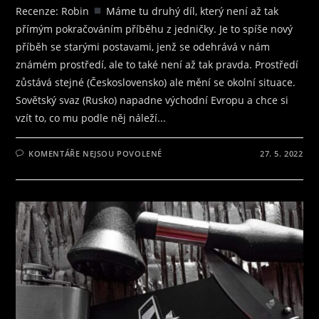
Recenze: Robin
Máme tu druhý díl, který není až tak
přímým pokračováním příběhu z jedničky. Je to spíše nový
příběh se starými postavami, jenž se odehrává v nám
známém prostředí, ale to také není až tak pravda. Prostředí
zůstává stejné (Československo) ale mění se okolní situace.
Sovětský svaz (Rusko) napadne východní Evropu a chce si
vzít to, co mu podle něj náleží...
U
KOMENTÁŘE NEJSOU POVOLENÉ
27. 5. 2022
TEXTU
S
NÁZVEM
RECENZE
NA
KNIHU
RUDÁ
OD
ČESKÉHO
AUTORA
DALIBORA
VÁCHY