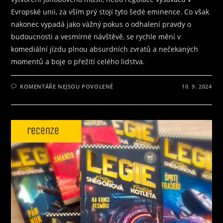
Evropské unii, za vším prý stojí tyto šedé eminence. Co však
nakonec vypadá jako vážný pokus o odhalení pravdy o
budoucnosti a vesmírné návštěvě, se rychle mění v
komediální jízdu plnou absurdních zvratů a nečekaných
momentů a boje o přežití celého lidstva.
U
KOMENTÁŘE NEJSOU POVOLENÉ
10. 9. 2024
TEXTU
S
NÁZVEM
RECENZE
NA
KNIHU
STRÁŽCI
OSUDU