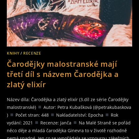
KNIHY
/
RECENZE
Čarodějky malostranské mají
třetí díl s názvem Čarodějka a
zlatý elixír
Název díla: Čarodějka a zlatý elixír (3.díl ze série Čarodějky
malostranské)
Autor: Petra Kubašková (@petrakubaskova
)
Počet stran: 448
Nakladatelství: Epocha
Rok
vydání: 2021
Recenze: Janča
Na Malé Straně se pořád
něco děje a mladá čarodějka Ginevra to v životě rozhodně
nemá snadné. Jen co se vypořádala se vzpourou zákeřných