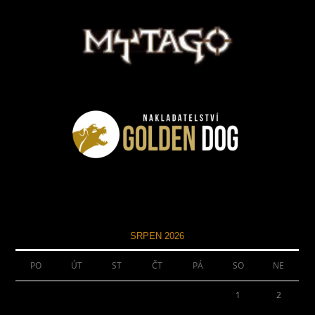
SRPEN 2026
PO
ÚT
ST
ČT
PÁ
SO
NE
1
2