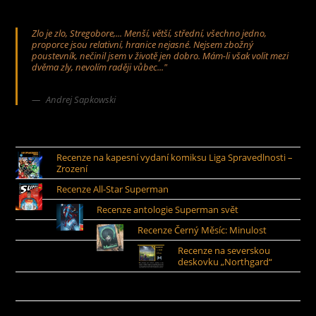
Zlo je zlo, Stregobore,... Menší, větší, střední, všechno jedno,
proporce jsou relativní, hranice nejasné. Nejsem zbožný
poustevník, nečinil jsem v životě jen dobro. Mám-li však volit mezi
dvěma zly, nevolím raději vůbec..."
Andrej Sapkowski
Recenze na kapesní vydaní komiksu Liga Spravedlnosti –
Zrození
Recenze All-Star Superman
Recenze antologie Superman svět
Recenze Černý Měsíc: Minulost
Recenze na severskou
deskovku „Northgard“