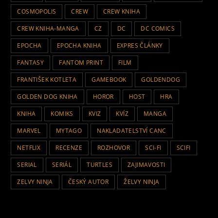
COSMOPOLIS
CREW
CREW KNIHA
CREW KNIHA-MANGA
CZ
DC
DC COMICS
EPOCHA
EPOCHA KNIHA
EXPRES ČLÁNKY
FANTASY
FANTOM PRINT
FILM
FRANTIŠEK KOTLETA
GAMEBOOK
GOLDENDOG
GOLDEN DOG KNIHA
HOROR
HOST
HRA
KNIHA
KOMIKS
KVIZ
KVÍZ
MANGA
MARVEL
MYTAGO
NAKLADATELSTVÍ CANC
NETFLIX
RECENZE
ROZHOVOR
SCI-FI
SCIFI
SERIAL
SERIÁL
TURTLES
ZAJIMAVOSTI
ZELVY NINJA
ČESKÝ AUTOR
ŽELVY NINJA