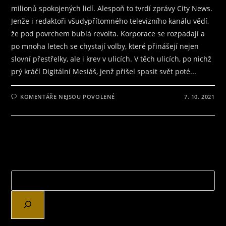
milionů spokojených lidí. Alespoň to tvrdí zprávy City News.
Jenže i redaktoři všudypřítomného televizního kanálu vědí,
že pod povrchem bublá revolta. Korporace se rozpadají a
po mnoha letech se chystají volby, které přinášejí nejen
slovní přestřelky, ale i krev v ulicích. V těch ulicích, po nichž
prý kráčí Digitální Mesiáš, jenž přišel spasit svět poté...
U
KOMENTÁŘE NEJSOU POVOLENÉ
7. 10. 2021
TEXTU
S
NÁZVEM
JAK
SI
NA
TOM
STOJÍ
KYBERPUNKOVÁ
PRAHA,
TO
ZJISTÍME
V
KNIZE
UNDERGROUND:
REVOLUCE