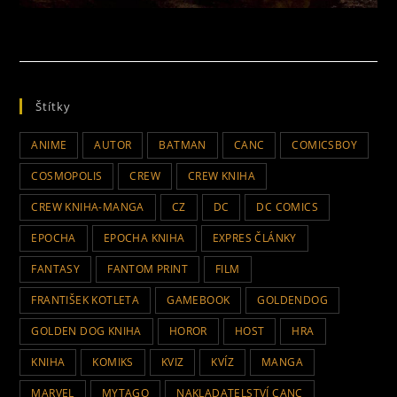
Štítky
ANIME
AUTOR
BATMAN
CANC
COMICSBOY
COSMOPOLIS
CREW
CREW KNIHA
CREW KNIHA-MANGA
CZ
DC
DC COMICS
EPOCHA
EPOCHA KNIHA
EXPRES ČLÁNKY
FANTASY
FANTOM PRINT
FILM
FRANTIŠEK KOTLETA
GAMEBOOK
GOLDENDOG
GOLDEN DOG KNIHA
HOROR
HOST
HRA
KNIHA
KOMIKS
KVIZ
KVÍZ
MANGA
MARVEL
MYTAGO
NAKLADATELSTVÍ CANC