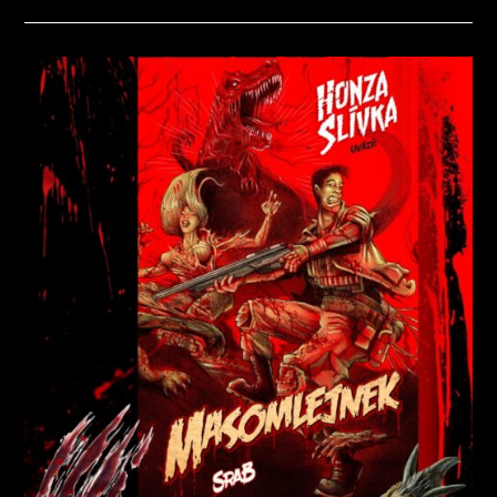
S
NÁZVEM
RECENZE
ČESKÉ
SCI-
FI
–
KDYŽ
ŠELMA
ZAČNE
MLÍT
NA
HRUBO