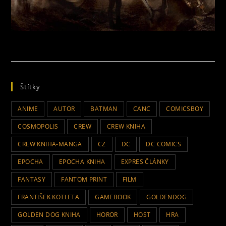
Štítky
ANIME
AUTOR
BATMAN
CANC
COMICSBOY
COSMOPOLIS
CREW
CREW KNIHA
CREW KNIHA-MANGA
CZ
DC
DC COMICS
EPOCHA
EPOCHA KNIHA
EXPRES ČLÁNKY
FANTASY
FANTOM PRINT
FILM
FRANTIŠEK KOTLETA
GAMEBOOK
GOLDENDOG
GOLDEN DOG KNIHA
HOROR
HOST
HRA