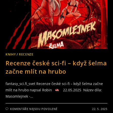
KNIHY
/
RECENZE
Recenze české sci-fi – když šelma
začne mlít na hrubo
fantasy_sci.fi_svet Recenze české sci-fi – když šelma začne
mlít na hrubo napsal Robin
22.05.2025 Název díla:
Masomlejnek -…
U
KOMENTÁŘE NEJSOU POVOLENÉ
22. 5. 2025
TEXTU