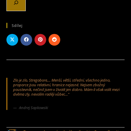
Sdílej
Zlo je zlo, Stregobore,... Menší, větší, střední, všechno jedno,
proporce jsou relativní, hranice nejasné. Nejsem zbožný
poustevník, nečinil jsem v životě jen dobro. Mám-li však volit mezi
dvěma zly, nevolím raději vůbec..."
Andrej Sapkowski