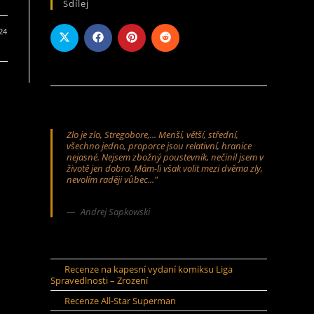
Sdílej
024
Zlo je zlo, Stregobore,... Menší, větší, střední,
všechno jedno, proporce jsou relativní, hranice
nejasné. Nejsem zbožný poustevník, nečinil jsem v
životě jen dobro. Mám-li však volit mezi dvěma zly,
nevolím raději vůbec..."
Andrej Sapkowski
Recenze na kapesní vydaní komiksu Liga
Spravedlnosti – Zrození
Recenze All-Star Superman