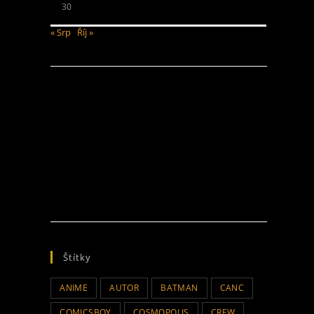
30
« Srp
Říj »
Štítky
ANIME
AUTOR
BATMAN
CANC
COMICSBOY
COSMOPOLIS
CREW