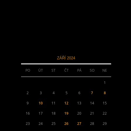
ZÁŘÍ 2024
PO
ÚT
ST
ČT
PÁ
SO
NE
1
2
3
4
5
6
7
8
9
10
11
12
13
14
15
16
17
18
19
20
21
22
23
24
25
26
27
28
29