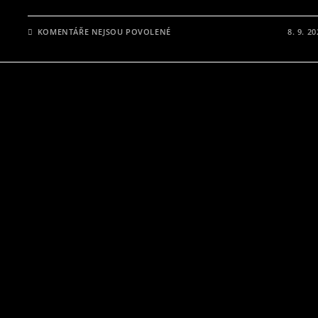
U
KOMENTÁŘE NEJSOU POVOLENÉ
8. 9. 2
TEXTU
S
NÁZVEM
RECENZE
NA
KULTOVNÍ
KOMIKS
„BATMAN
KULT“