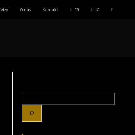
Toggle
Kvízy
O nás
Kontakt
FB
IG
website
search