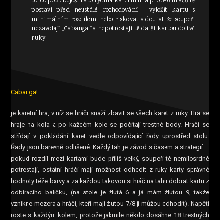
to, co potřebuješ. Tato rychlá karetní hra pro 3–6 hráčů tě
postaví před neustálé rozhodování – vyložit kartu s
minimálním rozdílem, nebo riskovat a doufat, že soupeři
nezavolají „Cabanga!“a nepotrestají tě další kartou do tvé
ruky.
Cabanga!
je karetní hra, v níž se hráči snaží zbavit se všech karet z ruky. Hra se
hraje na kola a po každém kole se počítají trestné body. Hráči se
střídají v pokládání karet vedle odpovídající řady uprostřed stolu.
Řady jsou barevně odlišené. Každý tah je závod s časem a strategií –
pokud rozdíl mezi kartami bude příliš velký, soupeři tě nemilosrdně
potrestají, ostatní hráči mají možnost odhodit z ruky karty správné
hodnoty téže barvy a za každou takovou si hráč na tahu dobrat kartu z
odbíracího balíčku, (na stole je žlutá 6 a já mám žlutou 9, takže
vznikne mezera a hráči, kteří mají žlutou 7/8 ji můžou odhodit). Napětí
roste s každým kolem, protože jakmile někdo dosáhne 18 trestných