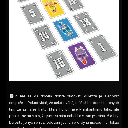
Při hře se dá docela dobře blafovat, důležité je sledovat
soupeře – Pokud vidíš, že někdo váhá, můžeš ho donutit k chybě
tím, že zahraješ kartu, která ho přiměje k riskantnímu tahu, ale
párkrát se mi stalo, že jsme si sám naběhl a v tom je krása této hry.
Důležité je rychlé rozhodování jedná se o dynamickou hru, takže