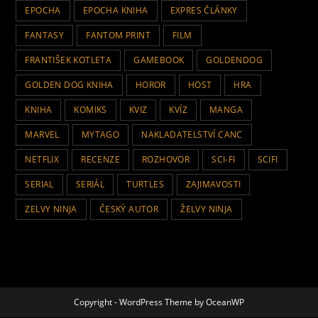
EPOCHA
EPOCHA KNIHA
EXPRES ČLÁNKY
FANTASY
FANTOM PRINT
FILM
FRANTIŠEK KOTLETA
GAMEBOOK
GOLDENDOG
GOLDEN DOG KNIHA
HOROR
HOST
HRA
KNIHA
KOMIKS
KVIZ
KVÍZ
MANGA
MARVEL
MYTAGO
NAKLADATELSTVÍ CANC
NETFLIX
RECENZE
ROZHOVOR
SCI-FI
SCIFI
SERIAL
SERIÁL
TURTLES
ZAJIMAVOSTI
ZELVY NINJA
ČESKÝ AUTOR
ŽELVY NINJA
Copyright - WordPress Theme by OceanWP