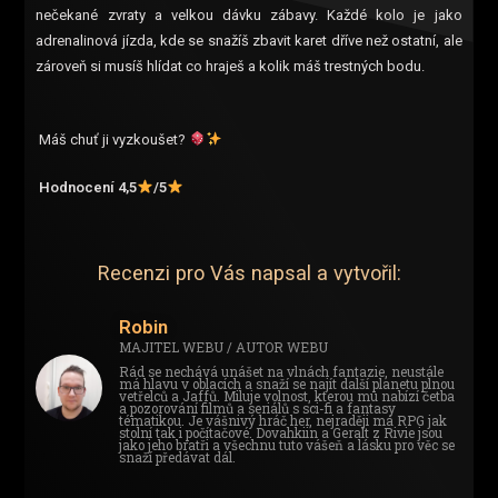
nečekané zvraty a velkou dávku zábavy. Každé kolo je jako
adrenalinová jízda, kde se snažíš zbavit karet dříve než ostatní, ale
zároveň si musíš hlídat co hraješ a kolik máš trestných bodu.
Máš chuť ji vyzkoušet?
Hodnocení 4,5
/5
Recenzi pro Vás napsal a vytvořil:
Robin
MAJITEL WEBU / AUTOR WEBU
Rád se nechává unášet na vlnách fantazie, neustále
má hlavu v oblacích a snaží se najít další planetu plnou
vetřelců a Jaffů. Miluje volnost, kterou mu nabízí četba
a pozorování filmů a seriálů s sci-fi a fantasy
tématikou. Je vášnivý hráč her, nejraději má RPG jak
stolní tak i počítačové. Dovahkiin a Geralt z Rivie jsou
jako jeho bratři a všechnu tuto vášeň a lásku pro věc se
snaží předávat dál.