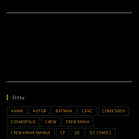
Štítky
ANIME
AUTOR
BATMAN
CANC
COMICSBOY
COSMOPOLIS
CREW
CREW KNIHA
CREW KNIHA-MANGA
CZ
DC
DC COMICS