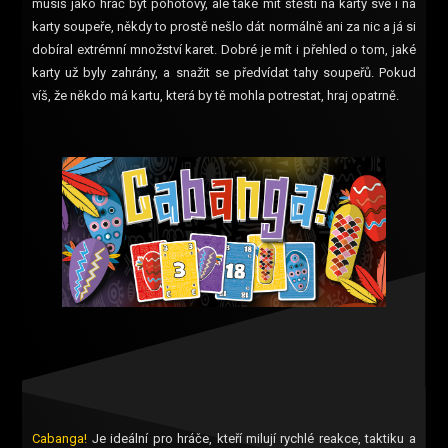
musíš jako hráč být pohotový, ale také mít štěstí na karty své i na
karty soupeře, někdy to prostě nešlo dát normálně ani za nic a já si
dobíral extrémní množství karet. Dobré je mít i přehled o tom, jaké
karty už byly zahrány, a snažit se předvídat tahy soupeřů. Pokud
víš, že někdo má kartu, která by tě mohla potrestat, hraj opatrně.
Cabanga!
Je ideální pro hráče, kteří milují rychlé reakce, taktiku a