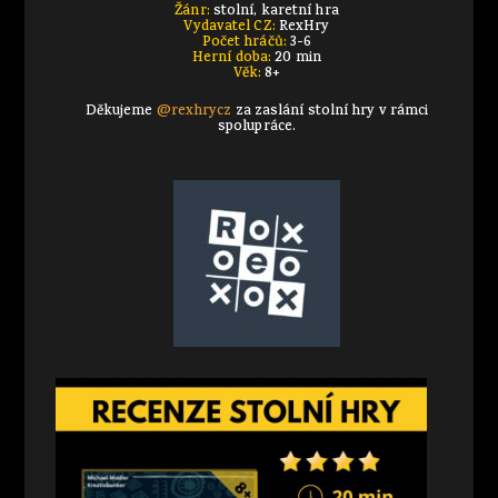
Žánr:
stolní, karetní hra
Vydavatel CZ:
RexHry
Počet hráčů:
3-6
Herní doba:
20 min
Věk:
8+
Děkujeme
@rexhrycz
za zaslání stolní hry v rámci
spolupráce.