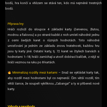
bodů, hra končí a vítězem se stává ten, kdo má nejméně trestných
bodů.
Příprava hry:
Hráči rozloží do sloupce 4 základní karty (červenou, žlutou,
modrou a fialovou) a po straně každé z nich umístí náhodně jednu
z osmi šedých karet o různých hodnotách. Toto náhodné
umisťování je jedním ze základu znovu hratelnosti, každou hru
jsou ty karty jiné. Ostatní karty, tj. 72 karet ve čtyřech barvách s
hodnotami 1‒18, hráči zamíchají a utvoří dobírací balíček, z nějž si
hráči vezmou na ruku po 8 kartách.
Minimalizuj rozdíly mezi kartami
– Snaž se vykládat karty tak,
aby rozdíl mezi hodnotami byl co nejmenší. Čím větší rozdíl, tím
větší šance, že soupeři vykřiknou „Cabanga!“ a ty si přibereš nové
karty.
Výhody a nevýhody