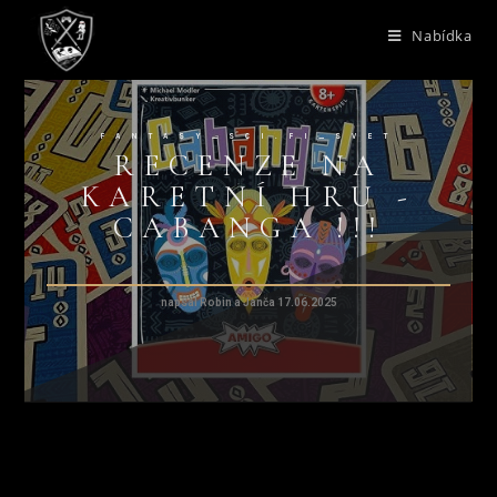
Nabídka
FANTASY_SCI.FI_SVET
RECENZE NA
KARETNÍ HRU -
CABANGA !!!
napsal Robin a Janča 17.06.2025