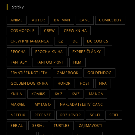
Štítky
ANIME
AUTOR
BATMAN
CANC
COMICSBOY
COSMOPOLIS
CREW
CREW KNIHA
CREW KNIHA-MANGA
CZ
DC
DC COMICS
EPOCHA
EPOCHA KNIHA
EXPRES ČLÁNKY
FANTASY
FANTOM PRINT
FILM
FRANTIŠEK KOTLETA
GAMEBOOK
GOLDENDOG
GOLDEN DOG KNIHA
HOROR
HOST
HRA
KNIHA
KOMIKS
KVIZ
KVÍZ
MANGA
MARVEL
MYTAGO
NAKLADATELSTVÍ CANC
NETFLIX
RECENZE
ROZHOVOR
SCI-FI
SCIFI
SERIAL
SERIÁL
TURTLES
ZAJIMAVOSTI