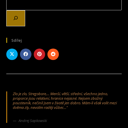
Sdílej
Zlo je zlo, Stregobore,... Menší, větší, střední, všechno jedno,
proporce jsou relativní, hranice nejasné. Nejsem zbožný
poustevník, nečinil jsem v životě jen dobro. Mám-li však volit mezi
dvěma zly, nevolím raději vůbec..."
Andrej Sapkowski