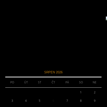
SRPEN 2026
PO
ÚT
ST
ČT
PÁ
SO
NE
1
2
3
4
5
6
7
8
9