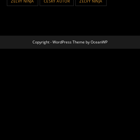
ZELVY NINJA
ČESKÝ AUTOR
ŽELVY NINJA
Copyright - WordPress Theme by OceanWP