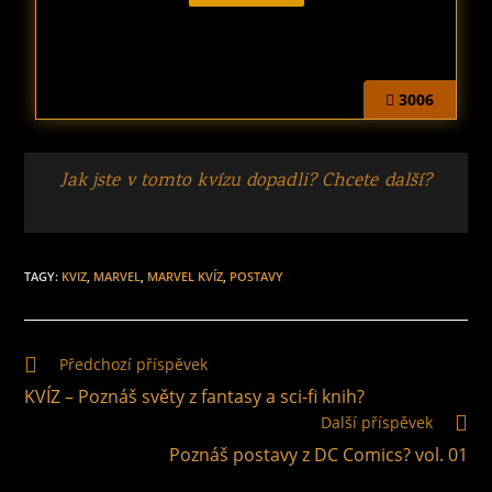
3006
Jak jste v tomto kvízu dopadli? Chcete další?
TAGY
:
KVIZ
,
MARVEL
,
MARVEL KVÍZ
,
POSTAVY
Předchozí příspěvek
KVÍZ – Poznáš světy z fantasy a sci-fi knih?
Další příspěvek
Poznáš postavy z DC Comics? vol. 01