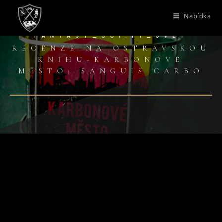
Nabídka
FANTASY_SCI.FI_SVET
RECENZE NA OSTRAVSKOU
KNIHU-KARBONOVÉ
MĚSTO: SANGUIS CARBO