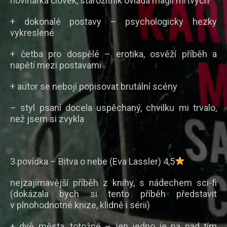
novinářka člověk, starožitník ovládá magii mrtvých
+ dokonalé postavy – psychologicky hezky
vykreslené
+ četba pro dospělé – erotika, osvěží příběh a
napětí mezi postavami
+ autor se nebojí popisovat brutální scény
– styl psaní docela uspěchaný, chvilku mi trvalo,
než jsem si zvykla
3.povídka – Bitva o nebe (Eva Lassler) 4,5
nejzajímavější příběh z knihy, s nádechem sci-fi
(dokázala bych si tento příběh představit
v plnohodnotné knize, klidně i sérii)
+ dvě města, totožné – jen jedno je na nad tím