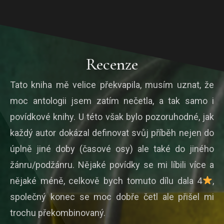
Recenze
Tato kniha mě velice překvapila, musím uznat, že
moc antologii jsem zatím nečetla, a tak samo i
povídkové knihy. U této však bylo pozoruhodné, jak
každý autor dokázal definovat svůj příběh nejen do
úplně jiné doby (časové osy) ale také do jiného
žánru/podžánru. Nějaké povídky se mi líbili více a
nějaké méně, celkově bych tomuto dílu dala 4
,
společný konec se moc dobře četl ale přišel mi
trochu překombinovaný.