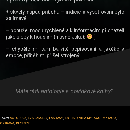
+ skvělý nápad příběhu – indicie a vyšetřovaní bylo
zajímavé
– bohužel moc urychlené a k informacím přicházeli
jako slepý k houslím (hlavně Jakub
)
– chybělo mi tam barvité popisovaní a jakékoliv
emoce, příběh mi přišel strojený
Máte rádi antologie a povídkové knihy?
TAGY
:
AUTOR
,
CZ
,
EVA LASSLER
,
FANTASY
,
KNIHA
,
KNIHA MYTAGO
,
MYTAGO
,
OSTRAVA
,
RECENZE