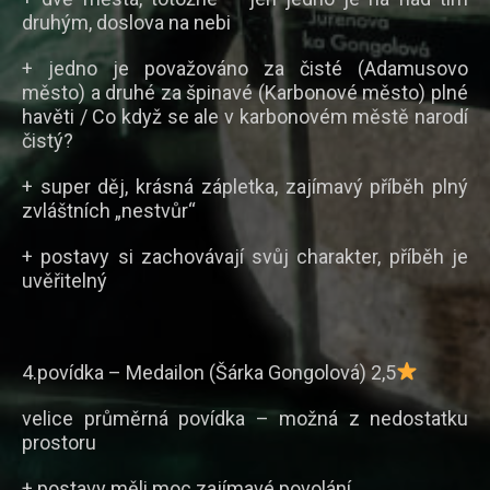
druhým, doslova na nebi
+ jedno je považováno za čisté (Adamusovo
město) a druhé za špinavé (Karbonové město) plné
havěti / Co když se ale v karbonovém městě narodí
čistý?
+ super děj, krásná zápletka, zajímavý příběh plný
zvláštních „nestvůr“
+ postavy si zachovávají svůj charakter, příběh je
uvěřitelný
4.povídka – Medailon (Šárka Gongolová) 2,5
velice průměrná povídka – možná z nedostatku
prostoru
+ postavy měli moc zajímavé povolání