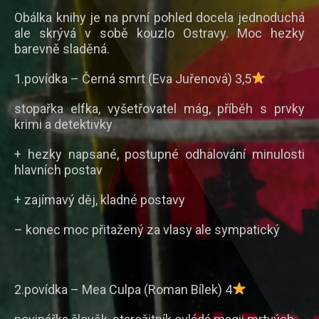
Obálka knihy je na první pohled docela jednoduchá
ale skrývá v sobě kouzlo Ostravy. Moc hezky
barevně sladěná.
1.povídka – Černá smrt (Eva Juřenová) 3,5
stopařka elfka, vyšetřovatel mág, příběh s prvky
krimi a detektivky
+ hezky napsané, postupné odhalování minulosti
hlavních postav
+ zajímavý děj, kladné postavy
– konec moc přitažený za vlasy ale sympatický
2.povídka – Mea Culpa (Roman Bílek) 4