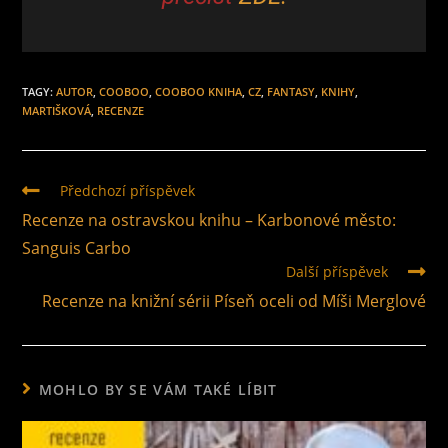
TAGY
:
AUTOR
,
COOBOO
,
COOBOO KNIHA
,
CZ
,
FANTASY
,
KNIHY
,
MARTIŠKOVÁ
,
RECENZE
Předchozí příspěvek
Recenze na ostravskou knihu – Karbonové město:
Sanguis Carbo
Další příspěvek
Recenze na knižní sérii Píseň oceli od Míši Merglové
MOHLO BY SE VÁM TAKÉ LÍBIT