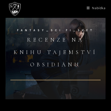
Nabídka
FANTASY_SCI.FI_SVET
RECENZE NA
KNIHU TAJEMSTVÍ
OBSIDIÁNU