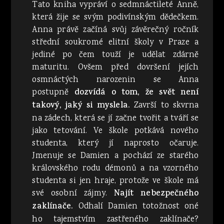
Tato kniha vypráví o sedmnáctileté Anně,
která žije se svým podivínským dědečkem.
Anna právě začíná svůj závěrečný ročník
střední soukromé elitní školy v Praze a
jediné po čem touží je udělat zdárně
maturitu. Ovšem před dovršení jejích
osmnáctých narozenin se Anna
postupně
dozvídá o tom, že svět není
takový, jaký si myslela.
Završí to skvrna
na zádech, která se jí začne tvořit a tváří se
jako tetování. Ve škole potkává nového
studenta, který jí naprosto očaruje.
Jmenuje se Damien a pochází ze starého
královského rodu démonů a na vzorného
studenta si jen hraje, protože ve škole má
své osobní zájmy.
Najít nebezpečného
zaklínače.
Odhalí Damien totožnost oné
ho tajemstvím zastřeného zaklínače?