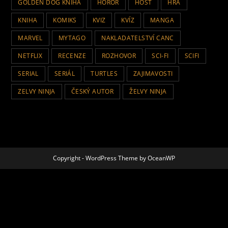
GOLDEN DOG KNIHA
HOROR
HOST
HRA
KNIHA
KOMIKS
KVIZ
KVÍZ
MANGA
MARVEL
MYTAGO
NAKLADATELSTVÍ CANC
NETFLIX
RECENZE
ROZHOVOR
SCI-FI
SCIFI
SERIAL
SERIÁL
TURTLES
ZAJIMAVOSTI
ZELVY NINJA
ČESKÝ AUTOR
ŽELVY NINJA
Copyright - WordPress Theme by OceanWP