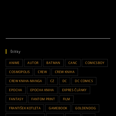
Štítky
ANIME
AUTOR
BATMAN
CANC
COMICSBOY
COSMOPOLIS
CREW
CREW KNIHA
CREW KNIHA-MANGA
CZ
DC
DC COMICS
EPOCHA
EPOCHA KNIHA
EXPRES ČLÁNKY
FANTASY
FANTOM PRINT
FILM
FRANTIŠEK KOTLETA
GAMEBOOK
GOLDENDOG