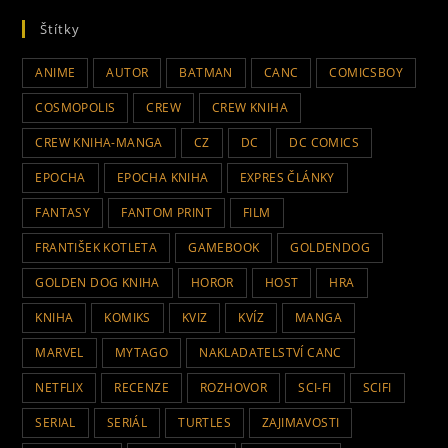
Štítky
ANIME
AUTOR
BATMAN
CANC
COMICSBOY
COSMOPOLIS
CREW
CREW KNIHA
CREW KNIHA-MANGA
CZ
DC
DC COMICS
EPOCHA
EPOCHA KNIHA
EXPRES ČLÁNKY
FANTASY
FANTOM PRINT
FILM
FRANTIŠEK KOTLETA
GAMEBOOK
GOLDENDOG
GOLDEN DOG KNIHA
HOROR
HOST
HRA
KNIHA
KOMIKS
KVIZ
KVÍZ
MANGA
MARVEL
MYTAGO
NAKLADATELSTVÍ CANC
NETFLIX
RECENZE
ROZHOVOR
SCI-FI
SCIFI
SERIAL
SERIÁL
TURTLES
ZAJIMAVOSTI