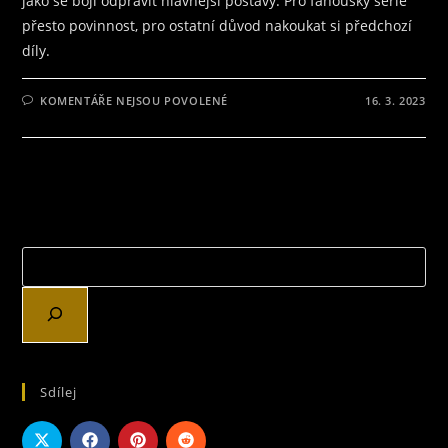
jako se bojí odpravit hlavnější postavy. Pro fanoušky série
přesto povinnost, pro ostatní důvod nakoukat si předchozí
díly.
U
KOMENTÁŘE NEJSOU POVOLENÉ
16. 3. 2023
TEXTU
S
NÁZVEM
GHOSTFACE
ŘÁDÍ
V
NEW
YORKU!
Sdílej