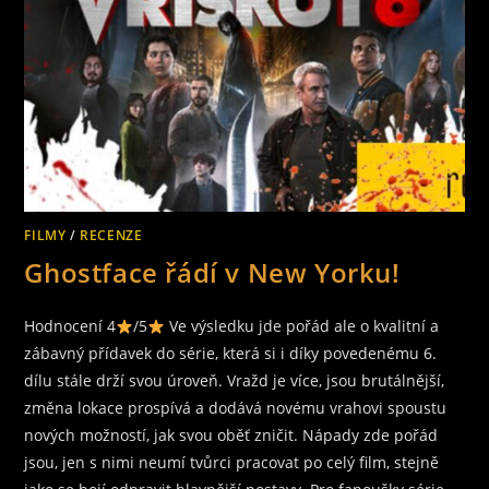
FILMY
/
RECENZE
Ghostface řádí v New Yorku!
Hodnocení 4
/5
Ve výsledku jde pořád ale o kvalitní a
zábavný přídavek do série, která si i díky povedenému 6.
dílu stále drží svou úroveň. Vražd je více, jsou brutálnější,
změna lokace prospívá a dodává novému vrahovi spoustu
nových možností, jak svou oběť zničit. Nápady zde pořád
jsou, jen s nimi neumí tvůrci pracovat po celý film, stejně