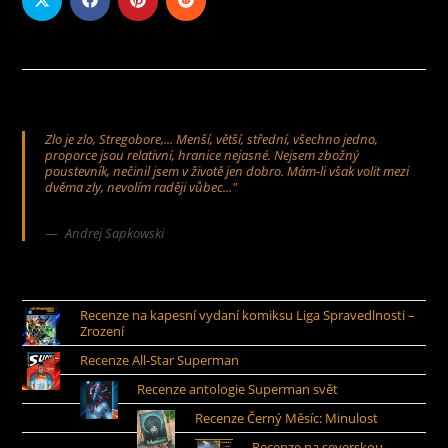
Zlo je zlo, Stregobore,... Menší, větší, střední, všechno jedno,
proporce jsou relativní, hranice nejasné. Nejsem zbožný
poustevník, nečinil jsem v životě jen dobro. Mám-li však volit mezi
dvěma zly, nevolím raději vůbec..."
Andrej Sapkowski
Recenze na kapesní vydaní komiksu Liga Spravedlnosti –
Zrození
Recenze All-Star Superman
Recenze antologie Superman svět
Recenze Černý Měsíc: Minulost
Recenze na severskou