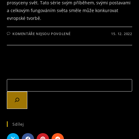
prosyceny svět. Tato série svým příběhem, svými postavami
a celkovým fungováním světa směle může konkurovat
evropské tvorbě.
U
KOMENTÁŘE NEJSOU POVOLENÉ
15. 12. 2022
TEXTU
S
NÁZVEM
RECENZE
NA
FINÁLNÍ
DÍL
ZE
SÉRIE
KRYSY
APOKALYPSY
Sdílej