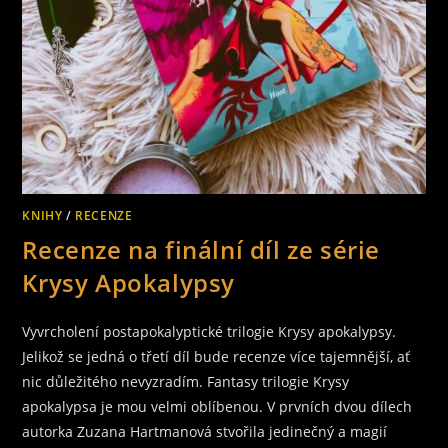
KNIHY
/
RECENZE
Recenze na finální díl ze série
Krysy Apokalypsy
Vyvrcholení postapokalyptické trilogie Krysy apokalypsy.
Jelikož se jedná o třetí díl bude recenze více tajemnější, ať
nic důležitého nevyzradím. Fantasy trilogie Krysy
apokalypsa je mou velmi oblíbenou. V prvních dvou dílech
autorka Zuzana Hartmanová stvořila jedinečný a magií