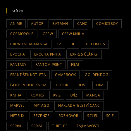
Štítky
ANIME
AUTOR
BATMAN
CANC
COMICSBOY
COSMOPOLIS
CREW
CREW KNIHA
CREW KNIHA-MANGA
CZ
DC
DC COMICS
EPOCHA
EPOCHA KNIHA
EXPRES ČLÁNKY
FANTASY
FANTOM PRINT
FILM
FRANTIŠEK KOTLETA
GAMEBOOK
GOLDENDOG
GOLDEN DOG KNIHA
HOROR
HOST
HRA
KNIHA
KOMIKS
KVIZ
KVÍZ
MANGA
MARVEL
MYTAGO
NAKLADATELSTVÍ CANC
NETFLIX
RECENZE
ROZHOVOR
SCI-FI
SCIFI
SERIAL
SERIÁL
TURTLES
ZAJIMAVOSTI