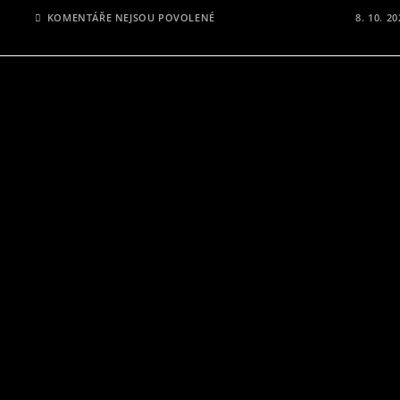
U
KOMENTÁŘE NEJSOU POVOLENÉ
8. 10. 2
TEXTU
S
NÁZVEM
MORTAL
KOMBAT
–
30
LET
STARÁ
ZÁLEŽITOST
A
STÁLE
IN