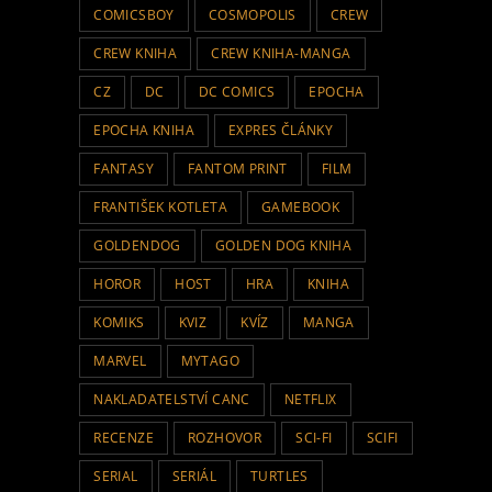
COMICSBOY
COSMOPOLIS
CREW
CREW KNIHA
CREW KNIHA-MANGA
CZ
DC
DC COMICS
EPOCHA
EPOCHA KNIHA
EXPRES ČLÁNKY
FANTASY
FANTOM PRINT
FILM
FRANTIŠEK KOTLETA
GAMEBOOK
GOLDENDOG
GOLDEN DOG KNIHA
HOROR
HOST
HRA
KNIHA
KOMIKS
KVIZ
KVÍZ
MANGA
MARVEL
MYTAGO
NAKLADATELSTVÍ CANC
NETFLIX
RECENZE
ROZHOVOR
SCI-FI
SCIFI
SERIAL
SERIÁL
TURTLES