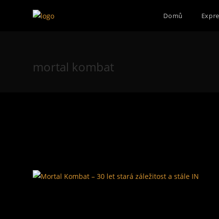
Přejít
Domů
Expre
k
obsahu
mortal kombat