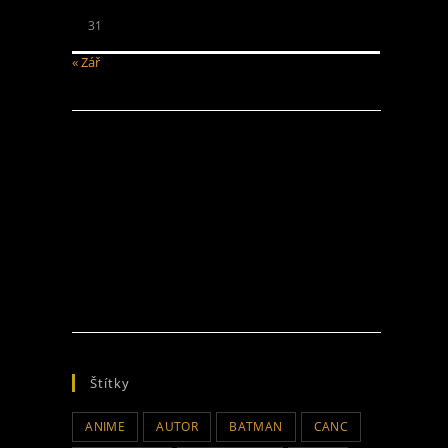
31
« Zář
Štítky
ANIME
AUTOR
BATMAN
CANC