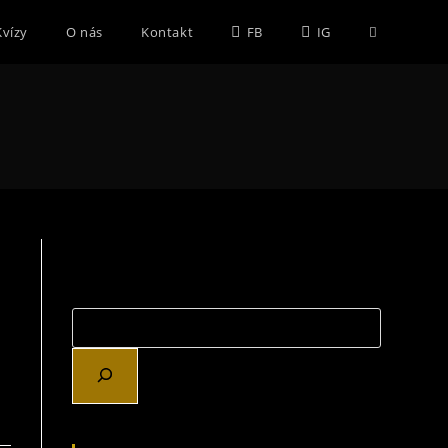
Toggle
Kvízy
O nás
Kontakt
FB
IG
website
search