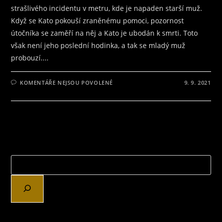
strašlivého incidentu v metru, kde je napaden starší muž.
Když se Kato pokouší zraněnému pomoci, pozornost
útočníka se zaměří na něj a Kato je ubodán k smrti. Toto
však není jeho poslední hodinka, a tak se mladý muž
probouzí....
U
KOMENTÁŘE NEJSOU POVOLENÉ
9. 9. 2021
TEXTU
S
NÁZVEM
RECENZE
NA
GANZ:0,
NESKUTEČNÁ
ANIME
JÍZDA
PODLE
LEGENDÁRNÍ
MANGY