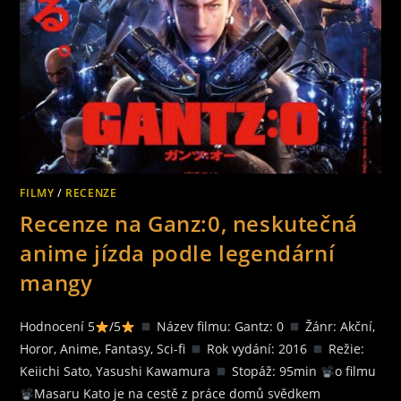
FILMY
/
RECENZE
Recenze na Ganz:0, neskutečná
anime jízda podle legendární
mangy
Hodnocení 5
/5
Název filmu: Gantz: 0
Žánr: Akční,
Horor, Anime, Fantasy, Sci-fi
Rok vydání: 2016
Režie:
Keiichi Sato, Yasushi Kawamura
Stopáž: 95min
o filmu
Masaru Kato je na cestě z práce domů svědkem