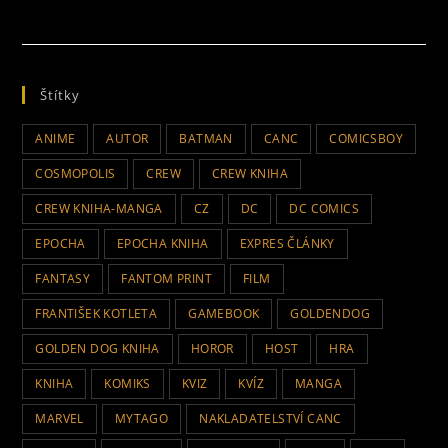
Štítky
ANIME
AUTOR
BATMAN
CANC
COMICSBOY
COSMOPOLIS
CREW
CREW KNIHA
CREW KNIHA-MANGA
CZ
DC
DC COMICS
EPOCHA
EPOCHA KNIHA
EXPRES ČLÁNKY
FANTASY
FANTOM PRINT
FILM
FRANTIŠEK KOTLETA
GAMEBOOK
GOLDENDOG
GOLDEN DOG KNIHA
HOROR
HOST
HRA
KNIHA
KOMIKS
KVIZ
KVÍZ
MANGA
MARVEL
MYTAGO
NAKLADATELSTVÍ CANC