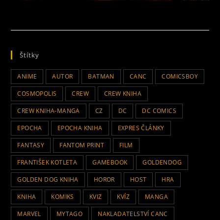
Štítky
ANIME
AUTOR
BATMAN
CANC
COMICSBOY
COSMOPOLIS
CREW
CREW KNIHA
CREW KNIHA-MANGA
CZ
DC
DC COMICS
EPOCHA
EPOCHA KNIHA
EXPRES ČLÁNKY
FANTASY
FANTOM PRINT
FILM
FRANTIŠEK KOTLETA
GAMEBOOK
GOLDENDOG
GOLDEN DOG KNIHA
HOROR
HOST
HRA
KNIHA
KOMIKS
KVIZ
KVÍZ
MANGA
MARVEL
MYTAGO
NAKLADATELSTVÍ CANC