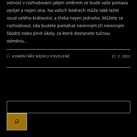
volnost v rozhodování jakým směrem se bude vaše postava
vyvíjet a nejen ona. Na vašich bedrech může také ležet
osud celého království, a třeba nejen jednoho. Můžete se
rozhodnout, zda budete pomáhat nevinným (či nevinným
škodit) nebo plnit úkoly, za které dostanete tučnou
odměnu...
U
KOMENTÁŘE NEJSOU POVOLENÉ
21. 2. 2022
TEXTU
S
NÁZVEM
JESKYNĚ
A
DRACI
–
NOVÝ
POHLED
JAK
HRÁT
OBLÍBENOU
HRU
NA
HRDINY