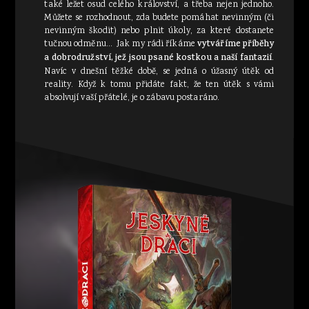
také ležet osud celého království, a třeba nejen jednoho.
Můžete se rozhodnout, zda budete pomáhat nevinným (či
nevinným škodit) nebo plnit úkoly, za které dostanete
tučnou odměnu… Jak my rádi říkáme
vytváříme příběhy
a dobrodružství, jež jsou psané kostkou a naší fantazií
.
Navíc v dnešní těžké době, se jedná o úžasný útěk od
reality. Když k tomu přidáte fakt, že ten útěk s vámi
absolvují vaší přátelé, je o zábavu postaráno.