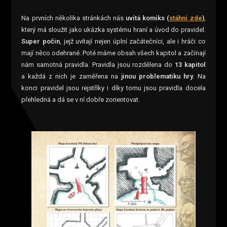
Na prvních několika stránkách nás
uvítá komiks (
stáhni zde
)
,
který má sloužit jako ukázka systému hraní a úvod do pravidel.
Super počin
, jejž uvítají nejen úplní začátečníci, ale i hráči co
mají něco odehrané. Poté máme obsah všech kapitol a začínají
nám samotná pravidla. Pravidla jsou rozdělena do
13 kapitol
a každá z nich je zaměřena na
jinou problematiku hry
. Na
konci pravidel jsou rejstříky i díky tomu jsou pravidla docela
přehledná a dá se v ní dobře zorientovat.