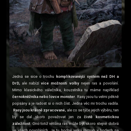
Jedná se sice o trochu
komplikovanější systém než DH a
DrD,
ale nabízí
více možností volby
nejen ras a povolání.
Mimo klasického válečníka, kouzelníka tu máme například
černokněžníka nebo lovce monster
. Rasy jsou tu velmi pěkně
popsány a je radost si o nich číst. Jedna věc mi trochu vadila.
Rasy jsou krásně zpracované,
ale co se týče jejich výběru, ten
by se dal skoro považovat jen za
čistě kosmetickou
záležitost
. Ono totiž většina ras může být skoro stejně dobrá
ve všech povoláních. Je tu hodně velký rozsah v hodech na