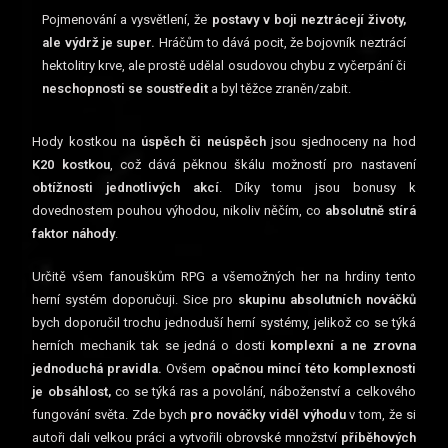
Pojmenování a vysvětlení, že
postavy v boji neztrácejí životy,
ale výdrž je super.
Hráčům to dává pocit, že bojovník neztrácí
hektolitry krve, ale prostě udělal osudovou chybu z vyčerpání či
neschopnosti se soustředit
a byl těžce zraněn/zabit.
Hody kostkou na
úspěch či neúspěch
jsou sjednoceny na hod
K20 kostkou
, což dává pěknou škálu možností pro nastavení
obtížnosti jednotlivých akcí
. Díky tomu jsou bonusy k
dovednostem pouhou výhodou, nikoliv něčím, co
absolutně stírá
faktor náhody
.
Určitě všem fanouškům RPG a všemožných her na hrdiny tento
herní systém doporučuji. Sice pro
skupinu absolutních nováčků
bych doporučil trochu jednoduší herní systémy, jelikož co se týká
herních mechanik tak se jedná o dosti
komplexní a ne zrovna
jednoduchá pravidla.
Ovšem
opačnou mincí této komplexnosti
je obsáhlost,
co se týká ras a povolání, náboženství a celkového
fungování světa. Zde bych
pro nováčky viděl výhodu
v tom, že si
autoři dali velkou práci a vytvořili obrovské množství
příběhových