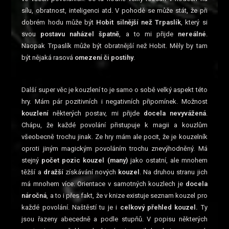
sílu, obratnost, inteligenci atd. V pohodě se může stát, že při
dobrém hodu může být
Hobit silnější než Trpaslík
, který si
svou
postavu naházel špatně
, a to mi přijde
nereálné
.
Naopak Trpaslík může být obratnější než Hobit. Měly by tam
být nějaká rasová
omezení či postihy
.
Další super věc je kouzlení to je samo o sobě velký aspekt této
hry. Mám pár pozitivních i negativních připomínek. Možnost
kouzlení
některých postav, mi přijde
docela nevyvážená
.
Chápu, že každé povolání přistupuje k magii a kouzlům
všeobecně trochu jinak. Ze hry mám ale pocit, že je kouzelník
oproti jiným magickým povoláním trochu znevýhodněný. Má
stejný
počet pozic kouzel (many)
jako ostatní, ale mnohem
těžší a
dražší
získávání nových
kouzel
. Na druhou stranu jich
má mnohem více. Orientace v samotných kouzlech je
docela
náročná
, a to i přes fakt, že v knize existuje seznam kouzel pro
každé povolání. Naštěstí tu je i
celkový přehled kouzel.
Ty
jsou řazeny abecedně a podle stupňů. V popisu některých