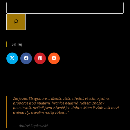
Sdílej
Zlo je zlo, Stregobore,... Menší, větší, střední, všechno jedno,
proporce jsou relativní, hranice nejasné. Nejsem zbožný
poustevník, nečinil jsem v životě jen dobro. Mám-li však volit mezi
dvěma zly, nevolím raději vůbec..."
Andrej Sapkowski