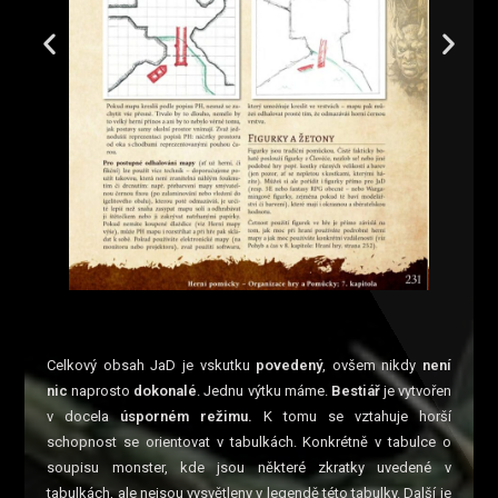
Celkový obsah JaD je vskutku
povedený
, ovšem nikdy
není
nic
naprosto
dokonalé
. Jednu výtku máme.
Bestiář
je vytvořen
v docela
úsporném režimu.
K tomu se vztahuje horší
schopnost se orientovat v tabulkách. Konkrétně v tabulce o
soupisu monster, kde jsou některé zkratky uvedené v
tabulkách, ale nejsou vysvětleny v legendě této tabulky. Další je