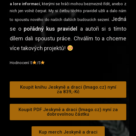
a lore informací
, kterými se hráči mohou bezmezně řídit, anebo z
nich jen volně čerpat. My si četbu těchto pravidel užili a dalo nám
Jedná
to spoustu nového do našich dalších budoucích sezení.
se o
pořádný kus pravidel
a autoři si s tímto
dílem dali spoustu práce. Chválím to a chceme
více takových projektů!
Hodnocení 5
/5
Koupit knihu Jeskyně a draci (Imago.cz) nyní
za 839,-Kč
Koupit PDF Jeskyně a draci (Imago.cz) nyní za
dobrovolnou částku
Kup merch Jeskyně a draci