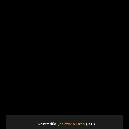
Název díla:
Jeskyně a Draci
(JaD)