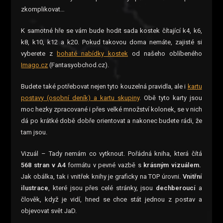
zkomplikovat…
K samotné hře se vám bude hodit sada kostek čítající k4, k6,
k8, k10, k12 a k20. Pokud takovou doma nemáte, zajisté si
vyberete z
bohaté nabídky kostek
od našeho oblíbeného
Imago.cz
(Fantasyobchod.cz).
Budete také potřebovat nejen tyto kouzelná pravidla, ale i
kartu
postavy (osobní deník) a kartu skupiny
. Obě tyto karty jsou
moc hezky zpracované i přes velké množství kolonek, se v nich
dá po krátké době dobře orientovat a nakonec budete rádi, že
tam jsou.
Vizuál – Tady nemám co vytknout. Pořádná kniha, která čítá
568 stran v A4
formátu v pevné vazbě s
krásným vizuálem.
Jak obálka, tak i vnitřek knihy je graficky na TOP úrovni.
Vnitřní
ilustrace
, které jsou přes celé stránky, jsou
dechberoucí
a
člověk, když je vidí, hned se chce stát jednou z postav a
objevovat svět JaD.