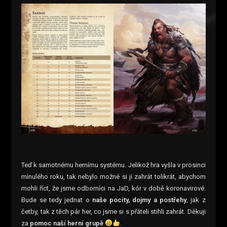
Teď k samotnému hernímu systému. Jelikož hra vyšla v prosinci
minulého roku, tak nebylo možné si ji zahrát tolikrát, abychom
mohli říct, že jsme odborníci na JaD, kór v době koronavirové.
Bude se tedy jednat o
naše pocity, dojmy a postřehy
, jak z
četby, tak z těch pár her, co jsme si s přáteli stihli zahrát. Děkuji
za
pomoc naší herní grupě
.