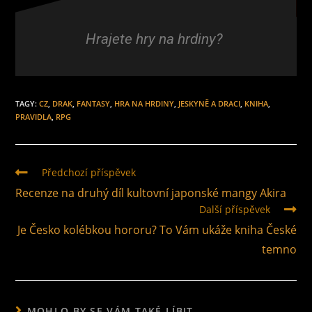
Hrajete hry na hrdiny?
TAGY
:
CZ
,
DRAK
,
FANTASY
,
HRA NA HRDINY
,
JESKYNĚ A DRACI
,
KNIHA
,
PRAVIDLA
,
RPG
Předchozí příspěvek
Recenze na druhý díl kultovní japonské mangy Akira
Další příspěvek
Je Česko kolébkou hororu? To Vám ukáže kniha České
temno
MOHLO BY SE VÁM TAKÉ LÍBIT