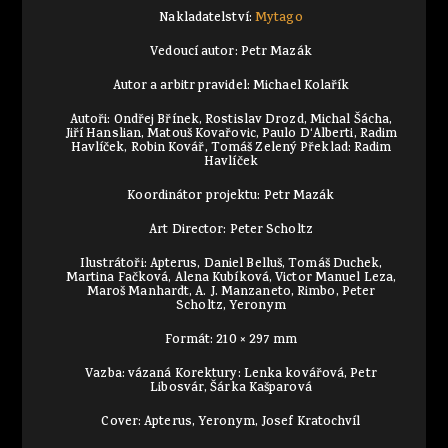
Nakladatelství:
Mytago
Vedoucí autor: Petr Mazák
Autor a arbitr pravidel: Michael Kolařík
Autoři: Ondřej Břínek, Rostislav Drozd, Michal Šácha,
Jiří Hanslian, Matouš Kovařovic, Paulo D‘Alberti, Radim
Havlíček, Robin Kovář, Tomáš Zelený Překlad: Radim
Havlíček
Koordinátor projektu: Petr Mazák
Art Director: Peter Scholtz
Ilustrátoři: Apterus, Daniel Belluš, Tomáš Duchek,
Martina Fačková, Alena Kubíková, Victor Manuel Leza,
Maroš Manhardt, A. J. Manzaneto, Rimbo, Peter
Scholtz, Yeronym
Formát: 210 × 297 mm
Vazba: vázaná Korektury: Lenka kovářová, Petr
Libosvár, Šárka Kašparová
Cover: Apterus, Yeronym, Josef Kratochvíl