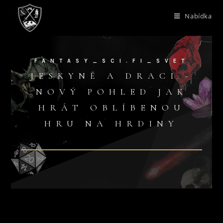
Nabídka
FANTASY_SCI.FI_SVET
JESKYNĚ A DRACI -
NOVÝ POHLED JAK
HRÁT OBLÍBENOU
HRU NA HRDINY