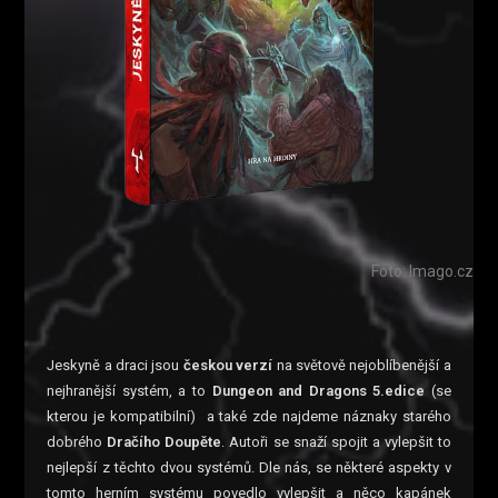
Foto: Imago.cz
Jeskyně a draci jsou
českou verzí
na světově nejoblíbenější a
nejhranější systém, a to
Dungeon and Dragons 5.edice
(se
kterou je kompatibilní)
a také zde najdeme náznaky starého
dobrého
Dračího Doupěte
. Autoři se snaží spojit a vylepšit to
nejlepší z těchto dvou systémů. Dle nás, se některé aspekty v
tomto herním systému povedlo vylepšit a něco kapánek