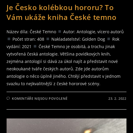
Je Česko kolébkou hororu? To
Vám ukáže kniha České temno
Název díla: České Temno
Autor: Antologie, vícero autorů
Počet stran: 408
Nakladatelství: Golden Dog
Rok
vydání: 2021
České Temno je osobitá, a trochu jinak
vytvořená česká antologie. Většina povídkových knih,
zejména antologií si dává za úkol najít a představit nové
neokoukané tváře českých autorů. Zde jde autorům
antologie o něco úplně jiného. Chtějí představit v jednom
svazku to nejkvalitnější z české hororové scény.
U
KOMENTÁŘE NEJSOU POVOLENÉ
23. 2. 2022
TEXTU
S
NÁZVEM
JE
ČESKO
KOLÉBKOU
HORORU?
TO
VÁM