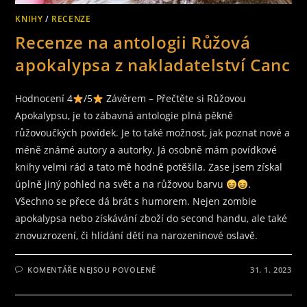
KNIHY
/
RECENZE
Recenze na antologii Růžová
apokalypsa z nakladatelství Canc
Hodnocení 4
/5
Závěrem – Přečtěte si Růžovou
Apokalypsu, je to zábavná antologie plná pěkně
růžovoučkých povídek. Je to také možnost, jak poznat nové a
méně známé autory a autorky. Já osobně mám povídkové
knihy velmi rád a tato mě hodně potěšila. Zase jsem získal
úplně jiný pohled na svět a na růžovou barvu
.
Všechno se přece dá brát s humorem. Nejen zombie
apokalypsa nebo získávání zboží do second handu, ale také
znovuzrození, či hlídání dětí na narozeninové oslavě.
U
KOMENTÁŘE NEJSOU POVOLENÉ
31. 1. 2023
TEXTU
S
NÁZVEM
RECENZE