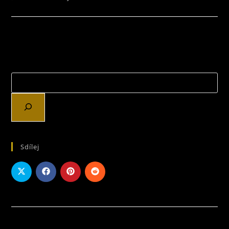
TEXTU
S
NÁZVEM
JAK
NA
VETŘELCE?
TO
NÁM
PROZRADÍ
KRÁSKY
Z
ČESKÉ
ANTOLOGIE
Sdílej