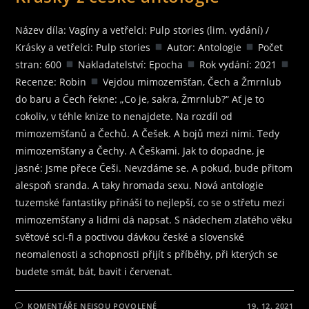
Název díla: Vagíny a vetřelci: Pulp stories (lim. vydání) /
Krásky a vetřelci: Pulp stories
Autor: Antologie
Počet
stran: 600
Nakladatelství: Epocha
Rok vydání: 2021
Recenze: Robin
Vejdou mimozemšťan, Čech a Žmrnlub
do baru a Čech řekne: „Co je, sakra, Žmrnlub?“ Ať je to
cokoliv, v téhle knize to nenajdete. Na rozdíl od
mimozemšťanů a Čechů. A Češek. A bojů mezi nimi. Tedy
mimozemšťany a Čechy. A Češkami. Jak to dopadne, je
jasné: Jsme přece Češi. Nevzdáme se. A pokud, bude přitom
alespoň sranda. A taky hromada sexu. Nová antologie
tuzemské fantastiky přináší to nejlepší, co se o střetu mezi
mimozemšťany a lidmi dá napsat. S nádechem zlatého věku
světové sci-fi a poctivou dávkou české a slovenské
neomalenosti a schopnosti přijít s příběhy, při kterých se
budete smát, bát, bavit i červenat.
U
KOMENTÁŘE NEJSOU POVOLENÉ
19. 12. 2021