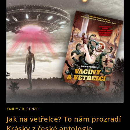
UKÁŽE
KNIHA
ČESKÉ
TEMNO
KNIHY
/
RECENZE
Jak na vetřelce? To nám prozradí
Krásky z české antologie