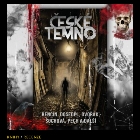
NA
ANTOLOGII
RŮŽOVÁ
APOKALYPSA
Z
NAKLADATELSTVÍ
CANC
KNIHY
/
RECENZE