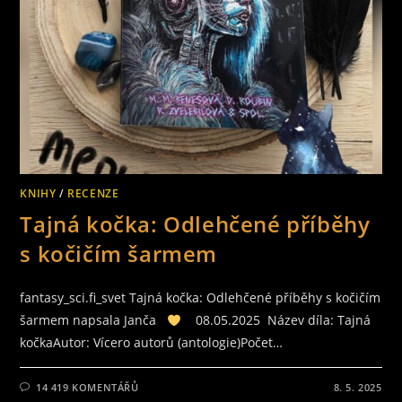
KNIHY
/
RECENZE
Tajná kočka: Odlehčené příběhy
s kočičím šarmem
fantasy_sci.fi_svet Tajná kočka: Odlehčené příběhy s kočičím
šarmem napsala Janča
08.05.2025 Název díla: Tajná
kočkaAutor: Vícero autorů (antologie)Počet…
14 419 KOMENTÁŘŮ
8. 5. 2025