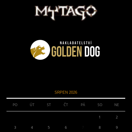
SRPEN 2026
PO
ÚT
ST
ČT
PÁ
SO
NE
1
2
3
4
5
6
7
8
9