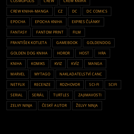
COSMOPOLIS
CREW
CREW KNIHA
CREW KNIHA-MANGA
CZ
DC
DC COMICS
EPOCHA
EPOCHA KNIHA
EXPRES ČLÁNKY
FANTASY
FANTOM PRINT
FILM
FRANTIŠEK KOTLETA
GAMEBOOK
GOLDENDOG
GOLDEN DOG KNIHA
HOROR
HOST
HRA
KNIHA
KOMIKS
KVIZ
KVÍZ
MANGA
MARVEL
MYTAGO
NAKLADATELSTVÍ CANC
NETFLIX
RECENZE
ROZHOVOR
SCI-FI
SCIFI
SERIAL
SERIÁL
TURTLES
ZAJIMAVOSTI
ZELVY NINJA
ČESKÝ AUTOR
ŽELVY NINJA