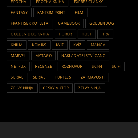
EPOCHA
EPOCHA KNIHA
EXPRES ČLÁNKY
FANTASY
FANTOM PRINT
FILM
FRANTIŠEK KOTLETA
GAMEBOOK
GOLDENDOG
GOLDEN DOG KNIHA
HOROR
HOST
HRA
KNIHA
KOMIKS
KVIZ
KVÍZ
MANGA
MARVEL
MYTAGO
NAKLADATELSTVÍ CANC
NETFLIX
RECENZE
ROZHOVOR
SCI-FI
SCIFI
SERIAL
SERIÁL
TURTLES
ZAJIMAVOSTI
ZELVY NINJA
ČESKÝ AUTOR
ŽELVY NINJA