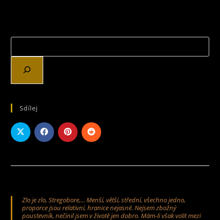
FANTASY
A
STŘEDOVĚKÉ
MODELY?
TO
NÁM
UKÁŽE
ČESKÝ
KUTIL
Sdílej
Zlo je zlo, Stregobore,... Menší, větší, střední, všechno jedno,
proporce jsou relativní, hranice nejasné. Nejsem zbožný
poustevník, nečinil jsem v životě jen dobro. Mám-li však volit mezi