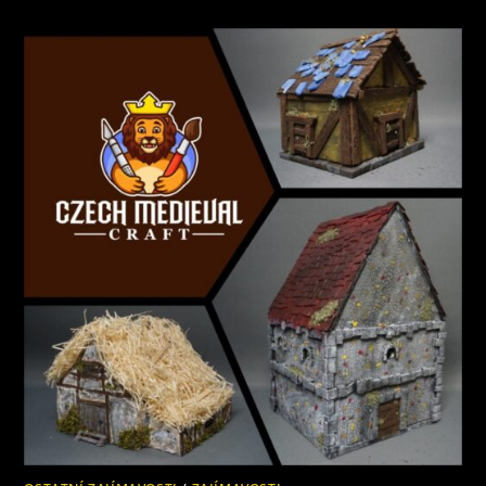
ROZHOVOR
S
ČESKÝM
KUTILEM,
JAKÉ
TO
JE
MODELAŘIT?