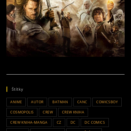
Štítky
ANIME
AUTOR
BATMAN
CANC
COMICSBOY
COSMOPOLIS
CREW
CREW KNIHA
CREW KNIHA-MANGA
CZ
DC
DC COMICS