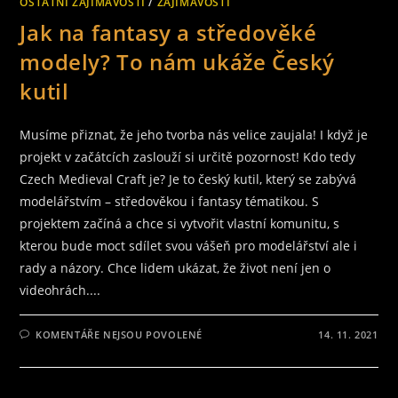
OSTATNÍ ZAJÍMAVOSTI
/
ZAJÍMAVOSTI
Jak na fantasy a středověké
modely? To nám ukáže Český
kutil
Musíme přiznat, že jeho tvorba nás velice zaujala! I když je
projekt v začátcích zaslouží si určitě pozornost! Kdo tedy
Czech Medieval Craft je? Je to český kutil, který se zabývá
modelářstvím – středověkou i fantasy tématikou. S
projektem začíná a chce si vytvořit vlastní komunitu, s
kterou bude moct sdílet svou vášeň pro modelářství ale i
rady a názory. Chce lidem ukázat, že život není jen o
videohrách....
U
KOMENTÁŘE NEJSOU POVOLENÉ
14. 11. 2021
TEXTU
S
NÁZVEM
JAK
NA