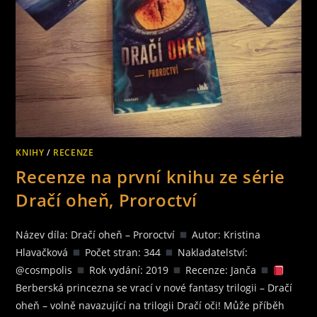
KNIHY
/
RECENZE
Recenze na první knihu ze série
Dračí oheň, Proroctví
Název díla: Dračí oheň – Proroctví
Autor: Kristina
Hlavačková
Počet stran: 344
Nakladatelství:
@cosmpolis
Rok vydání: 2019
Recenze: Janča
Berberská princezna se vrací v nové fantasy trilogii – Dračí
oheň – volně navazující na trilogii Dračí oči! Může příběh