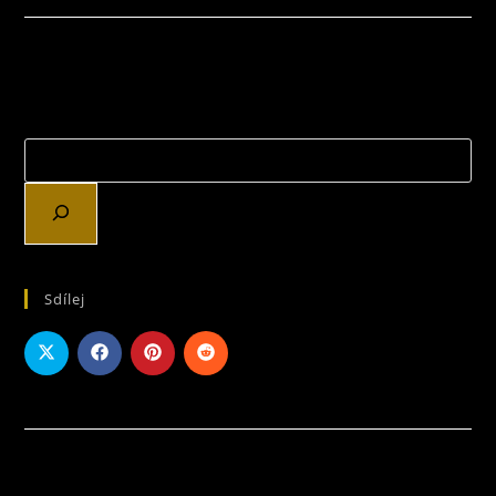
S
NÁZVEM
FANTASY
SVĚT
Z
PERA
ČESKÉ
AUTORKY,
SÉRIE
DRAČÍ
OČI
–
CO
MAGICKÉHO
SE
V
NĚM
SKRÝVÁ?
Sdílej