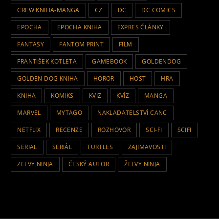
CREW KNIHA-MANGA
CZ
DC
DC COMICS
EPOCHA
EPOCHA KNIHA
EXPRES ČLÁNKY
FANTASY
FANTOM PRINT
FILM
FRANTIŠEK KOTLETA
GAMEBOOK
GOLDENDOG
GOLDEN DOG KNIHA
HOROR
HOST
HRA
KNIHA
KOMIKS
KVIZ
KVÍZ
MANGA
MARVEL
MYTAGO
NAKLADATELSTVÍ CANC
NETFLIX
RECENZE
ROZHOVOR
SCI-FI
SCIFI
SERIAL
SERIÁL
TURTLES
ZAJIMAVOSTI
ZELVY NINJA
ČESKÝ AUTOR
ŽELVY NINJA