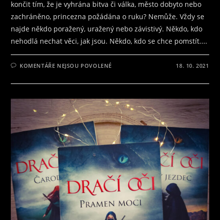
končit tím, že je vyhrána bitva či válka, město dobyto nebo
zachráněno, princezna požádána o ruku? Nemůže. Vždy se
najde někdo poražený, uražený nebo závistivý. Někdo, kdo
nehodlá nechat věci, jak jsou. Někdo, kdo se chce pomstít....
U
KOMENTÁŘE NEJSOU POVOLENÉ
18. 10. 2021
TEXTU
S
NÁZVEM
RECENZE
NA
PRVNÍ
KNIHU
ZE
SÉRIE
DRAČÍ
OHEŇ,
PROROCTVÍ