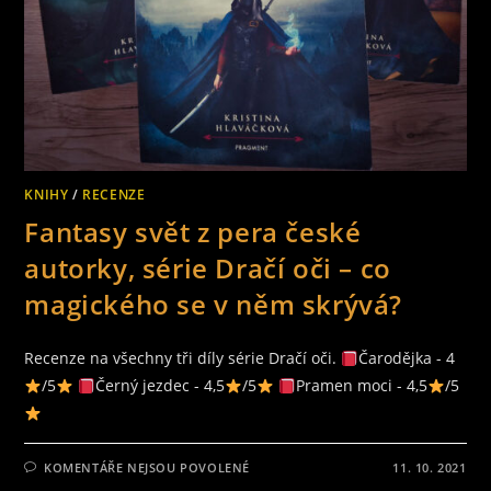
KNIHY
/
RECENZE
Fantasy svět z pera české
autorky, série Dračí oči – co
magického se v něm skrývá?
Recenze na všechny tři díly série Dračí oči.
Čarodějka - 4
/5
Černý jezdec - 4,5
/5
Pramen moci - 4,5
/5
U
KOMENTÁŘE NEJSOU POVOLENÉ
11. 10. 2021
TEXTU