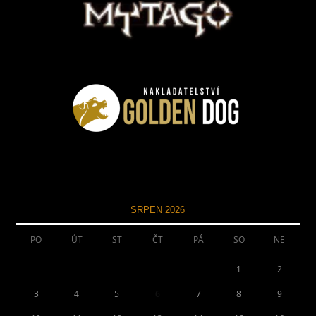
SRPEN 2026
PO
ÚT
ST
ČT
PÁ
SO
NE
1
2
3
4
5
6
7
8
9