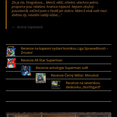
Zlo je zlo, Stregobore,... Menší, větší, střední, všechno jedno,
proporce jsou relativní, hranice nejasné. Nejsem zbožný
poustevník, nečinil jsem v životě jen dobro. Mám-li však volit mezi
dvěma zly, nevolím raději vůbec..."
Andrej Sapkowski
Recenze na kapesní vydaní komiksu Liga Spravedlnosti –
Zrození
Recenze All-Star Superman
Recenze antologie Superman svět
Recenze Černý Měsíc: Minulost
Recenze na severskou
deskovku „Northgard“