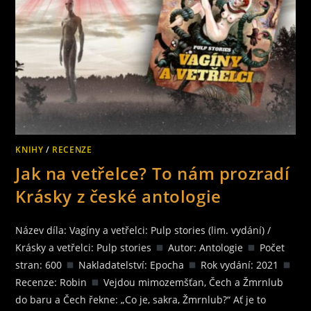
KNIHY
/
RECENZE
Jak na vetřelce? To nám prozradí
Krásky z české antologie
Název díla: Vagíny a vetřelci: Pulp stories (lim. vydání) /
Krásky a vetřelci: Pulp stories
Autor: Antologie
Počet
stran: 600
Nakladatelství: Epocha
Rok vydání: 2021
Recenze: Robin
Vejdou mimozemšťan, Čech a Žmrnlub
do baru a Čech řekne: „Co je, sakra, Žmrnlub?“ Ať je to