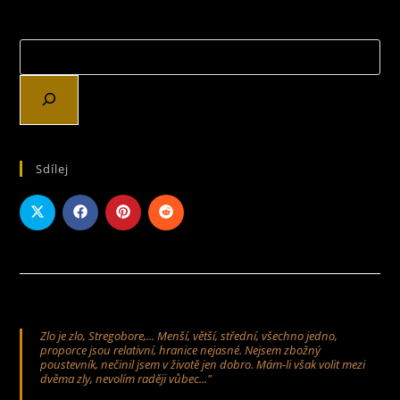
AZYLU,
OD
ČESKÉ
AUTORKY
LUKAČOVIČOVÉ
Sdílej
Zlo je zlo, Stregobore,... Menší, větší, střední, všechno jedno,
proporce jsou relativní, hranice nejasné. Nejsem zbožný
poustevník, nečinil jsem v životě jen dobro. Mám-li však volit mezi
dvěma zly, nevolím raději vůbec..."