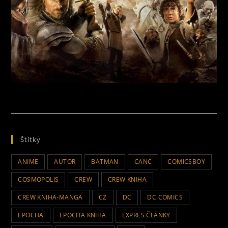
Štítky
ANIME
AUTOR
BATMAN
CANC
COMICSBOY
COSMOPOLIS
CREW
CREW KNIHA
CREW KNIHA-MANGA
CZ
DC
DC COMICS
EPOCHA
EPOCHA KNIHA
EXPRES ČLÁNKY