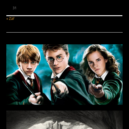
31
« Zář