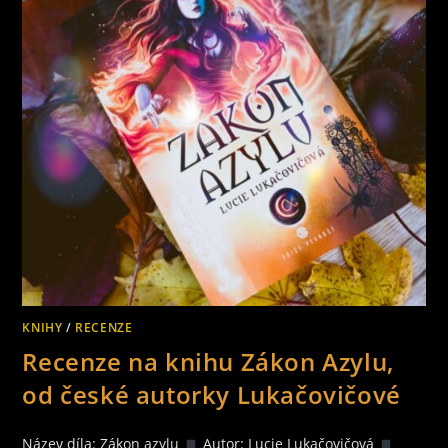
ANTOLOGIE
KNIHY
/
RECENZE
Recenze na knihu Zákon Azylu,
od české autorky Lukačovičové
Název díla: Zákon azylu
Autor: Lucie Lukačovičová