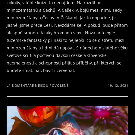
cokoliv, v téhle knize to nenajdete. Na rozdíl od
mimozemšťanů a Čechů. A Češek. A bojů mezi nimi. Tedy
mimozemšťany a Čechy. A Češkami. Jak to dopadne, je
jasné: Jsme přece Češi. Nevzdáme se. A pokud, bude přitom
alespoň sranda. A taky hromada sexu. Nová antologie
tuzemské fantastiky přináší to nejlepší, co se o střetu mezi
mimozemšťany a lidmi dá napsat. S nádechem zlatého věku
světové sci-fi a poctivou dávkou české a slovenské
neomalenosti a schopnosti přijít s příběhy, při kterých se
budete smát, bát, bavit i červenat.
U
KOMENTÁŘE NEJSOU POVOLENÉ
19. 12. 2021
TEXTU
S
NÁZVEM
JAK
NA
VETŘELCE?
TO
NÁM
PROZRADÍ
KRÁSKY
Z
ČESKÉ