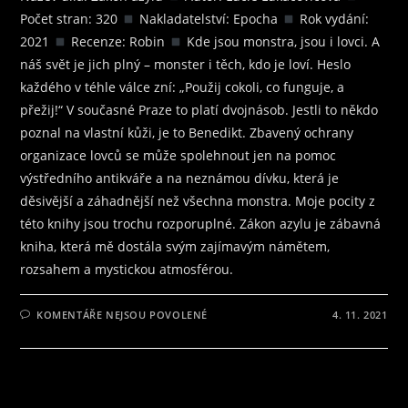
Počet stran: 320
Nakladatelství: Epocha
Rok vydání:
2021
Recenze: Robin
Kde jsou monstra, jsou i lovci. A
náš svět je jich plný – monster i těch, kdo je loví. Heslo
každého v téhle válce zní: „Použij cokoli, co funguje, a
přežij!“ V současné Praze to platí dvojnásob. Jestli to někdo
poznal na vlastní kůži, je to Benedikt. Zbavený ochrany
organizace lovců se může spolehnout jen na pomoc
výstředního antikváře a na neznámou dívku, která je
děsivější a záhadnější než všechna monstra. Moje pocity z
této knihy jsou trochu rozporuplné. Zákon azylu je zábavná
kniha, která mě dostála svým zajímavým námětem,
rozsahem a mystickou atmosférou.
U
KOMENTÁŘE NEJSOU POVOLENÉ
4. 11. 2021
TEXTU
S
NÁZVEM
RECENZE
NA
KNIHU
ZÁKON