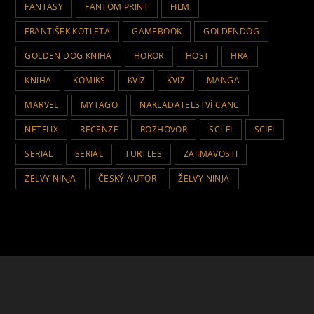
FANTASY
FANTOM PRINT
FILM
FRANTIŠEK KOTLETA
GAMEBOOK
GOLDENDOG
GOLDEN DOG KNIHA
HOROR
HOST
HRA
KNIHA
KOMIKS
KVIZ
KVÍZ
MANGA
MARVEL
MYTAGO
NAKLADATELSTVÍ CANC
NETFLIX
RECENZE
ROZHOVOR
SCI-FI
SCIFI
SERIAL
SERIÁL
TURTLES
ZAJIMAVOSTI
ZELVY NINJA
ČESKÝ AUTOR
ŽELVY NINJA