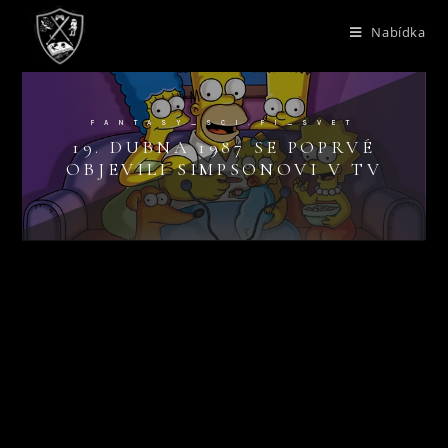
Nabídka
FANTASY_SCI.FI_SVET
19. DUBNA 1987 SE POPRVÉ
OBJEVILI SIMPSONOVI V TV