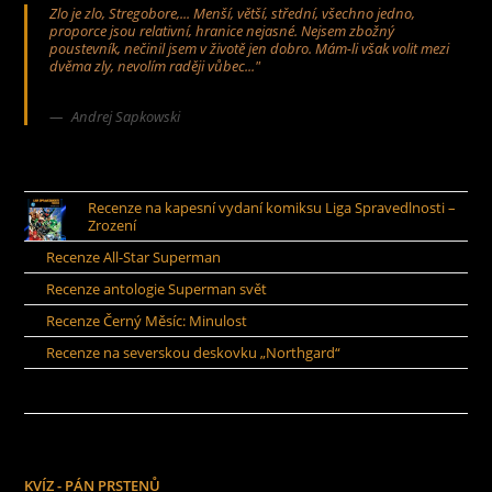
Zlo je zlo, Stregobore,... Menší, větší, střední, všechno jedno,
proporce jsou relativní, hranice nejasné. Nejsem zbožný
poustevník, nečinil jsem v životě jen dobro. Mám-li však volit mezi
dvěma zly, nevolím raději vůbec..."
Andrej Sapkowski
Recenze na kapesní vydaní komiksu Liga Spravedlnosti –
Zrození
Recenze All-Star Superman
Recenze antologie Superman svět
Recenze Černý Měsíc: Minulost
Recenze na severskou deskovku „Northgard“
KVÍZ - PÁN PRSTENŮ