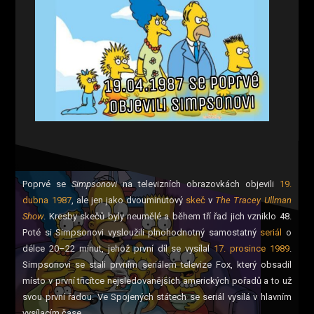
Poprvé se
Simpsonovi
na televizních obrazovkách objevili
19.
dubna
1987
, ale jen jako dvouminutový
skeč
v
The Tracey Ullman
Show
. Kresby skečů byly neumělé a během tří řad jich vzniklo 48.
Poté si Simpsonovi vysloužili plnohodnotný samostatný
seriál
o
délce 20–22 minut, jehož první díl se vysílal
17. prosince
1989
.
Simpsonovi se stali prvním seriálem televize Fox, který obsadil
místo v první třicítce nejsledovanějších amerických pořadů a to už
svou první řadou. Ve Spojených státech se seriál vysílá v hlavním
vysílacím čase.