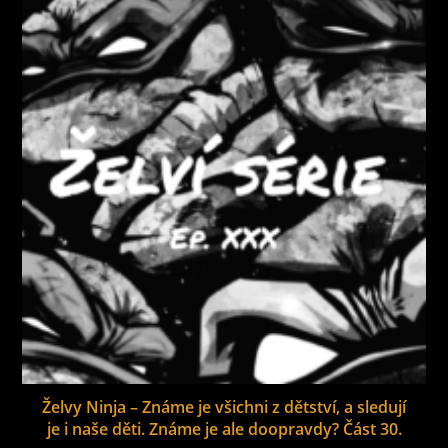
Želvy Ninja – Známe je všichni z dětství, a sledují
je i naše děti. Známe je ale doopravdy? Část 30.