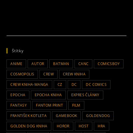
Štítky
ANIME
AUTOR
BATMAN
CANC
COMICSBOY
COSMOPOLIS
CREW
CREW KNIHA
CREW KNIHA-MANGA
CZ
DC
DC COMICS
EPOCHA
EPOCHA KNIHA
EXPRES ČLÁNKY
FANTASY
FANTOM PRINT
FILM
FRANTIŠEK KOTLETA
GAMEBOOK
GOLDENDOG
GOLDEN DOG KNIHA
HOROR
HOST
HRA