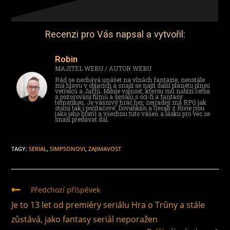
Recenzi pro Vás napsal a vytvořil:
Robin
MAJITEL WEBU / AUTOR WEBU
Rád se nechává unášet na vlnách fantazie, neustále
má hlavu v oblacích a snaží se najít další planetu plnou
vetřelců a Jaffů. Miluje volnost, kterou mu nabízí četba
a pozorování filmů a seriálů s sci-fi a fantasy
tématikou. Je vášnivý hráč her, nejraději má RPG jak
stolní tak i počítačové. Dovahkiin a Geralt z Rivie jsou
jako jeho bratři a všechnu tuto vášeň a lásku pro věc se
snaží předávat dál.
TAGY
:
SERIAL
,
SIMPSONOVI
,
ZAJIMAVOST
Předchozí příspěvek
Je to 13 let od premiéry seriálu Hra o Trůny a stále
zůstává, jako fantasy seriál neporažen