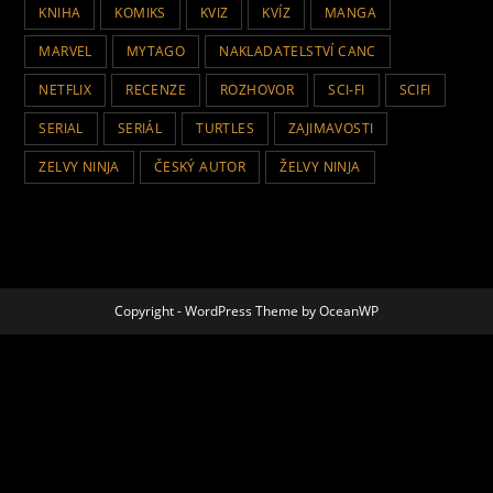
KNIHA
KOMIKS
KVIZ
KVÍZ
MANGA
MARVEL
MYTAGO
NAKLADATELSTVÍ CANC
NETFLIX
RECENZE
ROZHOVOR
SCI-FI
SCIFI
SERIAL
SERIÁL
TURTLES
ZAJIMAVOSTI
ZELVY NINJA
ČESKÝ AUTOR
ŽELVY NINJA
Copyright - WordPress Theme by OceanWP