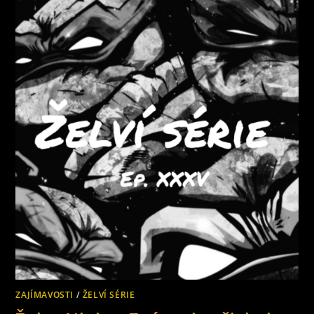
PREMIÉRU
NOVÝ
DC
HRDINA
BLUE
BEETLE.
POJDMĚ
SI
ŘÍCT
NĚCO
O
VZNIKU
TOHOTO
HRDINY.
ZAJÍMAVOSTI
/
ŽELVÍ SÉRIE