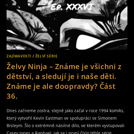
ZAJÍMAVOSTI
/
ŽELVÍ SÉRIE
Želvy Ninja – Známe je všichni z
dětství, a sledují je i naše děti.
Známe je ale doopravdy? Část
36.
Dnes začneme zostra, stejně jako začal v roce 1994 komiks,
který vytvořil Kevin Eastman ve spolupráci se Simonem
Bisleym. Šlo o extrémně násilné dílo, ve kterém vystupovali
Casey Jones a Raphael, jak se i první číslo téhle série