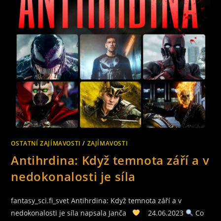
NAŠE
DĚTI.
ZNÁME
JE
ALE
DOOPRAVDY?
ČÁST
36.
OSTATNÍ ZAJÍMAVOSTI
/
ZAJÍMAVOSTI
Antihrdina: Když temnota září a v
nedokonalosti je síla
fantasy_sci.fi_svet Antihrdina: Když temnota září a v
nedokonalosti je síla napsala Janča
24.06.2023
Co