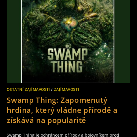
NAŠE
DĚTI.
ZNÁME
JE
ALE
DOOPRAVDY?
ČÁST
37.
OSTATNÍ ZAJÍMAVOSTI
/
ZAJÍMAVOSTI
Swamp Thing: Zapomenutý
hrdina, který vládne přírodě a
získává na popularitě
Swamp Thing je ochráncem přírody a bojovníkem proti