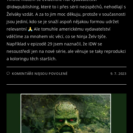
@idwpublishing, které to i přes sérii neúspěchů, nehodlají s
Želváky vzdát. A za to jim moc děkuju, protože v současnosti
jsou jediní, kdo se je snaží aspoň nějakou formou udržet
relevantní
Ale tomuhle americkému vydavatelství
vděčíme za mnohem víc věcí, co se Ninja Želv týče.
Například v epizodě 29 jsem naznačil, že IDW se
nesoustředí jen na nové série, ale věnuje se taky reprodukci
a koloringu těch starších.
U
KOMENTÁŘE NEJSOU POVOLENÉ
9. 7. 2023
TEXTU
S
NÁZVEM
ŽELVY
NINJA
–
ZNÁME
JE
VŠICHNI
Z
DĚTSTVÍ,
A
SLEDUJÍ
JE
I