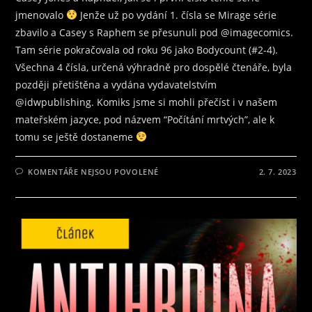
jmenovalo
Jenže už po vydání 1. čísla se Mirage série
zbavilo a Casey s Raphem se přesunuli pod @imagecomics.
Tam série pokračovala od roku 96 jako Bodycount (#2-4).
Všechna 4 čísla, určená výhradně pro dospělé čtenáře, byla
později přetištěna a vydána vydavatelstvím
@idwpublishing. Komiks jsme si mohli přečíst i v našem
mateřském jazyce, pod názvem “Počítání mrtvých”, ale k
tomu se ještě dostaneme
U
KOMENTÁŘE NEJSOU POVOLENÉ
2. 7. 2023
TEXTU
S
NÁZVEM
ŽELVY
NINJA
–
ZNÁME
JE
VŠICHNI
Z
DĚTSTVÍ,
A
SLEDUJÍ
JE
I