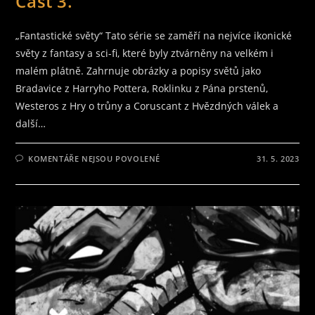
Část 3.
„Fantastické světy“ Tato série se zaměří na nejvíce ikonické
světy z fantasy a sci-fi, které byly ztvárněny na velkém i
malém plátně. Zahrnuje obrázky a popisy světů jako
Bradavice z Harryho Pottera, Roklinku z Pána prstenů,
Westeros z Hry o trůny a Coruscant z Hvězdných válek a
další…
U
KOMENTÁŘE NEJSOU POVOLENÉ
31. 5. 2023
TEXTU
S
NÁZVEM
CESTA
DO
FANTAZIE:
NEJLEPŠÍ
SVĚTY,
KTERÉ
INSPIROVALY
CELOU
GENERACI
ČÁST
3.