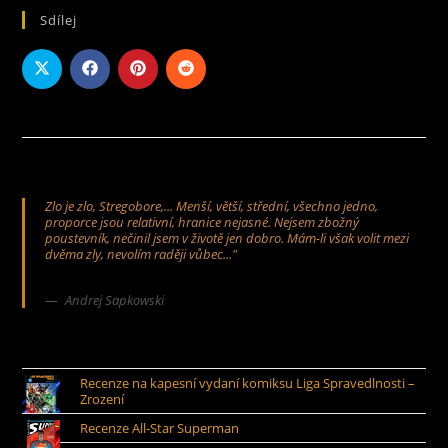
Sdílej
Zlo je zlo, Stregobore,... Menší, větší, střední, všechno jedno,
proporce jsou relativní, hranice nejasné. Nejsem zbožný
poustevník, nečinil jsem v životě jen dobro. Mám-li však volit mezi
dvěma zly, nevolím raději vůbec..."
Andrej Sapkowski
Recenze na kapesní vydaní komiksu Liga Spravedlnosti –
Zrození
Recenze All-Star Superman