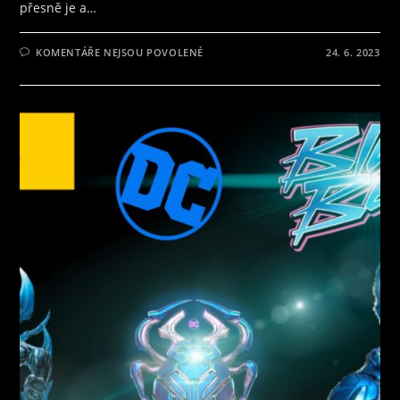
přesně je a…
U
KOMENTÁŘE NEJSOU POVOLENÉ
24. 6. 2023
TEXTU
S
NÁZVEM
ANTIHRDINA:
KDYŽ
TEMNOTA
ZÁŘÍ
A
V
NEDOKONALOSTI
JE
SÍLA