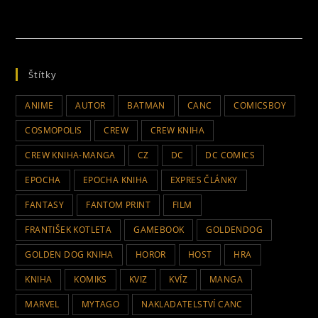
Štítky
ANIME
AUTOR
BATMAN
CANC
COMICSBOY
COSMOPOLIS
CREW
CREW KNIHA
CREW KNIHA-MANGA
CZ
DC
DC COMICS
EPOCHA
EPOCHA KNIHA
EXPRES ČLÁNKY
FANTASY
FANTOM PRINT
FILM
FRANTIŠEK KOTLETA
GAMEBOOK
GOLDENDOG
GOLDEN DOG KNIHA
HOROR
HOST
HRA
KNIHA
KOMIKS
KVIZ
KVÍZ
MANGA
MARVEL
MYTAGO
NAKLADATELSTVÍ CANC