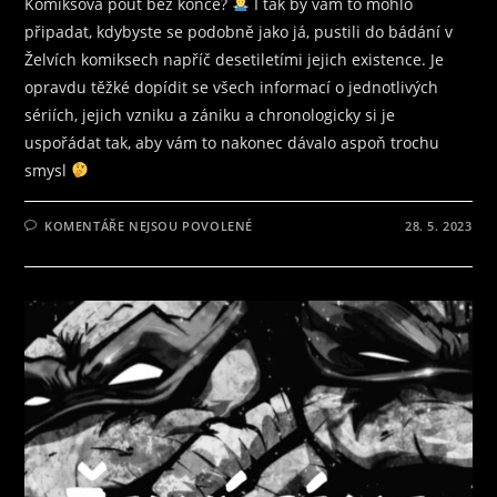
Komiksová pouť bez konce?
I tak by vám to mohlo
připadat, kdybyste se podobně jako já, pustili do bádání v
Želvích komiksech napříč desetiletími jejich existence. Je
opravdu těžké dopídit se všech informací o jednotlivých
sériích, jejich vzniku a zániku a chronologicky si je
uspořádat tak, aby vám to nakonec dávalo aspoň trochu
smysl
U
KOMENTÁŘE NEJSOU POVOLENÉ
28. 5. 2023
TEXTU
S
NÁZVEM
ŽELVY
NINJA
–
ZNÁME
JE
VŠICHNI
Z
DĚTSTVÍ,
A
SLEDUJÍ
JE
I
NAŠE
DĚTI.
ZNÁME