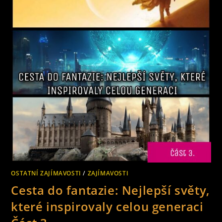
A
SLEDUJÍ
JE
I
NAŠE
DĚTI.
ZNÁME
JE
ALE
DOOPRAVDY?
ČÁST
35.
OSTATNÍ ZAJÍMAVOSTI
/
ZAJÍMAVOSTI
Cesta do fantazie: Nejlepší světy,
které inspirovaly celou generaci