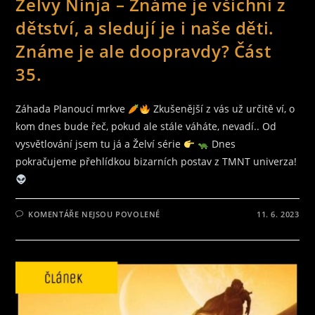
Želvy Ninja – Známe je všichni z
dětství, a sledují je i naše děti.
Známe je ale doopravdy? Část
35.
Záhada Planoucí mrkve
Zkušenější z vás už určitě ví, o
kom dnes bude řeč, pokud ale stále váháte, nevadí.. Od
vysvětlování jsem tu já a Želví série
Dnes
pokračujeme přehlídkou bizarních postav z TMNT univerza!
U
KOMENTÁŘE NEJSOU POVOLENÉ
11. 6. 2023
TEXTU
S
NÁZVEM
ŽELVY
NINJA
–
ZNÁME
JE
VŠICHNI
Z
DĚTSTVÍ,