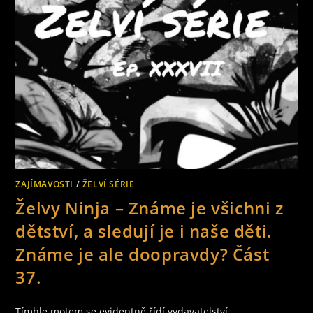
ZNÁME
JE
ALE
DOOPRAVDY?
ČÁST
38.
ZAJÍMAVOSTI
/
ŽELVÍ SÉRIE
Želvy Ninja – Známe je všichni z
dětství, a sledují je i naše děti.
Známe je ale doopravdy? Část
37.
Tímhle motem se evidentně řídí vydavatelství