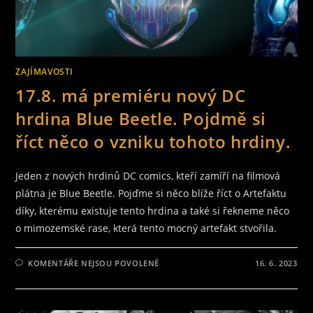
ZAJÍMAVOSTI
17.8. má premiéru nový DC
hrdina Blue Beetle. Pojdmě si
říct něco o vzniku tohoto hrdiny.
Jeden z nových hrdinů DC comics, kteří zamíří na filmová
plátna je Blue Beetle. Pojďme si něco blíže říct o Artefaktu
díky, kterému existuje tento hrdina a také si řekneme něco
o mimozemské rase, která tento mocný artefakt stvořila.
U
KOMENTÁŘE NEJSOU POVOLENÉ
16. 6. 2023
TEXTU
S
NÁZVEM
17.8.
MÁ