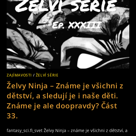
JE
ALE
DOOPRAVDY?
ČÁST
34.
ZAJÍMAVOSTI
/
ŽELVÍ SÉRIE
Želvy Ninja – Známe je všichni z
dětství, a sledují je i naše děti.
Známe je ale doopravdy? Část
33.
fantasy_sci.fi_svet Želvy Ninja – známe je všichni z dětství, a