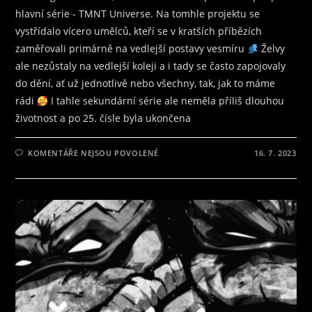
hlavní série - TMNT Universe. Na tomhle projektu se
vystřídalo vícero umělců, kteří se v kratších příbězích
zaměřovali primárně na vedlejší postavy vesmíru
Želvy
ale nezůstaly na vedlejší koleji a i tady se často zapojovaly
do dění, ať už jednotlivě nebo všechny, tak, jak to máme
rádi
I tahle sekundární série ale neměla příliš dlouhou
životnost a po 25. čísle byla ukončena
U
KOMENTÁŘE NEJSOU POVOLENÉ
16. 7. 2023
TEXTU
S
NÁZVEM
ŽELVY
NINJA
–
ZNÁME
JE
VŠICHNI
Z
DĚTSTVÍ,
A
SLEDUJÍ
JE
I
NAŠE
DĚTI.