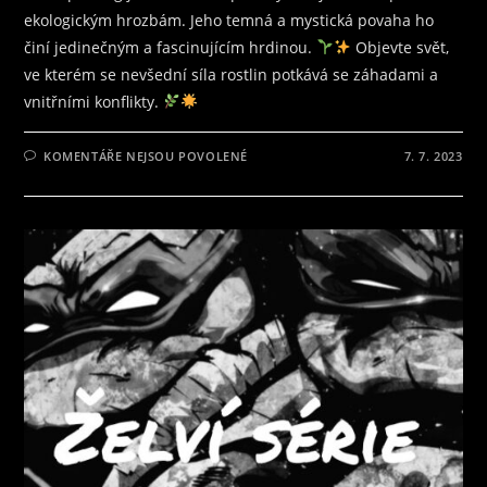
ekologickým hrozbám. Jeho temná a mystická povaha ho
činí jedinečným a fascinujícím hrdinou.
Objevte svět,
ve kterém se nevšední síla rostlin potkává se záhadami a
vnitřními konflikty.
U
KOMENTÁŘE NEJSOU POVOLENÉ
7. 7. 2023
TEXTU
S
NÁZVEM
SWAMP
THING:
ZAPOMENUTÝ
HRDINA,
KTERÝ
VLÁDNE
PŘÍRODĚ
A
ZÍSKÁVÁ
NA
POPULARITĚ