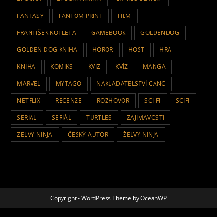
FANTASY
FANTOM PRINT
FILM
FRANTIŠEK KOTLETA
GAMEBOOK
GOLDENDOG
GOLDEN DOG KNIHA
HOROR
HOST
HRA
KNIHA
KOMIKS
KVIZ
KVÍZ
MANGA
MARVEL
MYTAGO
NAKLADATELSTVÍ CANC
NETFLIX
RECENZE
ROZHOVOR
SCI-FI
SCIFI
SERIAL
SERIÁL
TURTLES
ZAJIMAVOSTI
ZELVY NINJA
ČESKÝ AUTOR
ŽELVY NINJA
Copyright - WordPress Theme by OceanWP