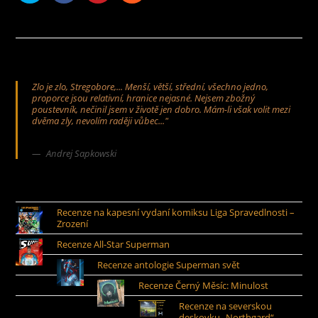
Zlo je zlo, Stregobore,... Menší, větší, střední, všechno jedno,
proporce jsou relativní, hranice nejasné. Nejsem zbožný
poustevník, nečinil jsem v životě jen dobro. Mám-li však volit mezi
dvěma zly, nevolím raději vůbec..."
Andrej Sapkowski
Recenze na kapesní vydaní komiksu Liga Spravedlnosti –
Zrození
Recenze All-Star Superman
Recenze antologie Superman svět
Recenze Černý Měsíc: Minulost
Recenze na severskou
deskovku „Northgard“