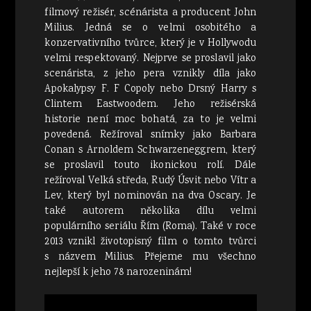
filmový režisér, scénárista a producent John
Milius. Jedná se o velmi osobitého a
konzervativního tvůrce, který je v Hollywodu
velmi respektovaný. Nejprve se proslavil jako
scenárista, z jeho pera vznikly díla jako
Apokalypsy F. F Copoly nebo Drsný Harry s
Clintem Eastwoodem. Jeho režisérská
historie není moc bohatá, za to je velmi
povedená. Režíroval snímky jako Barbara
Conan s Arnoldem Schwarzeneggrem, který
se proslavil touto ikonickou rolí. Dále
režíroval Velká středa, Rudý Úsvit nebo Vítr a
Lev, který byl nominován na dva Oscary. Je
také autorem několika dílu velmi
populárního seriálu Řím (Roma). Také v roce
2013 vznikl životopisný film o tomto tvůrci
s názvem Milius. Přejeme mu všechno
nejlepší k jeho 78 narozeninám!