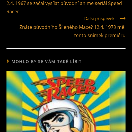
2.4. 1967 se začal vysílat původní anime seriál Speed
Racer
Další příspěvek
Znáte původního Šíleného Maxe? 12.4. 1979 měl
tento snímek premiéru
MOHLO BY SE VÁM TAKÉ LÍBIT