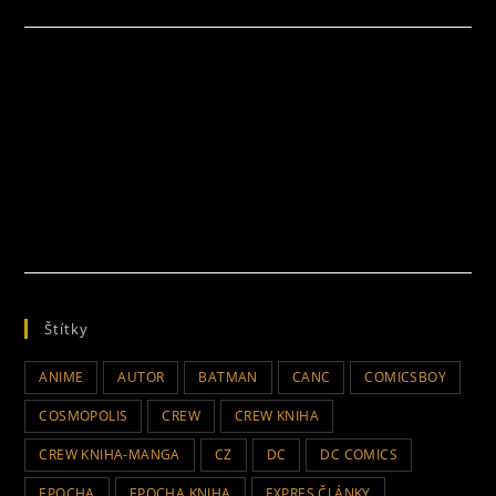
Štítky
ANIME
AUTOR
BATMAN
CANC
COMICSBOY
COSMOPOLIS
CREW
CREW KNIHA
CREW KNIHA-MANGA
CZ
DC
DC COMICS
EPOCHA
EPOCHA KNIHA
EXPRES ČLÁNKY