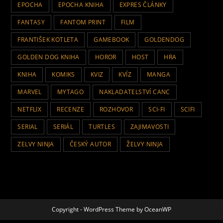
EPOCHA
EPOCHA KNIHA
EXPRES ČLÁNKY
FANTASY
FANTOM PRINT
FILM
FRANTIŠEK KOTLETA
GAMEBOOK
GOLDENDOG
GOLDEN DOG KNIHA
HOROR
HOST
HRA
KNIHA
KOMIKS
KVIZ
KVÍZ
MANGA
MARVEL
MYTAGO
NAKLADATELSTVÍ CANC
NETFLIX
RECENZE
ROZHOVOR
SCI-FI
SCIFI
SERIAL
SERIÁL
TURTLES
ZAJIMAVOSTI
ZELVY NINJA
ČESKÝ AUTOR
ŽELVY NINJA
Copyright - WordPress Theme by OceanWP