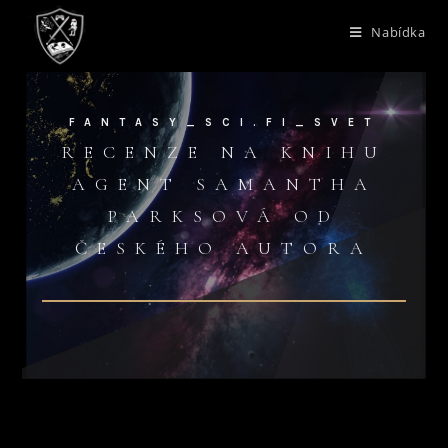
Nabídka
FANTASY_SCI.FI_SVET
RECENZE NA KNIHU
AGENT SAMANTHA
PARKSOVÁ OD
ČESKÉHO AUTORA