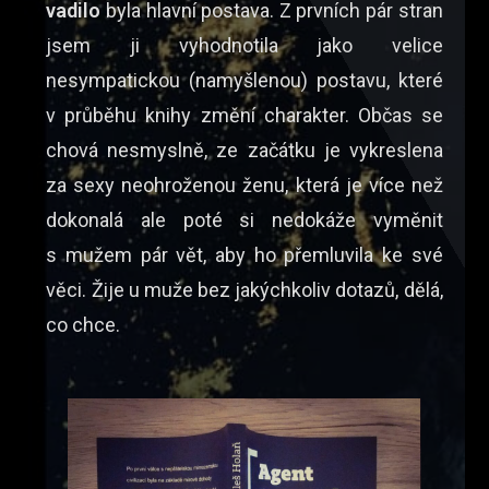
vadilo
byla hlavní postava. Z prvních pár stran
jsem ji vyhodnotila jako velice
nesympatickou (namyšlenou) postavu, které
v průběhu knihy změní charakter. Občas se
chová nesmyslně, ze začátku je vykreslena
za sexy neohroženou ženu, která je více než
dokonalá ale poté si nedokáže vyměnit
s mužem pár vět, aby ho přemluvila ke své
věci. Žije u muže bez jakýchkoliv dotazů, dělá,
co chce.