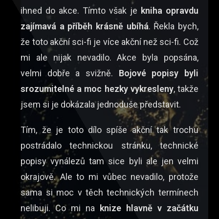
ihned do akce. Tímto však je
kniha opravdu
zajímavá a příběh krásně ubíhá
. Řekla bych,
že toto akční sci-fi je více akční než sci-fi. Což
mi ale nijak nevadilo. Akce byla popsána,
velmi dobře a svižně.
Bojové popisy byli
srozumitelné a moc hezky vykresleny
, takže
jsem si je dokázala jednoduše představit.
Tím, že je toto dílo spíše akční tak trochu
postrádalo technickou stránku, technické
popisy vynálezů tam sice byli ale jen velmi
okrajově. Ale to mi vůbec nevadilo, protože
sama si moc v těch technických termínech
nelibuji. Co mi na
knize hlavně v začátku