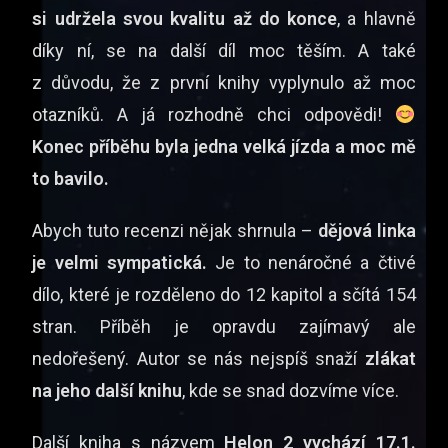
si udržela svou kvalitu až do konce
, a hlavně
díky ní, se na další díl moc těším. A také
z důvodu, že z první knihy vyplynulo až moc
otazníků. A já rozhodně chci odpovědi!
Konec příběhu byla jedna velká jízda a moc mě
to bavilo.
Abych tuto recenzi nějak shrnula –
dějová linka
je velmi sympatická.
Je to nenáročné a čtivé
dílo, které je rozděleno do 12 kapitol a sčítá 154
stran. Příběh je opravdu zajímavý ale
nedořešený. Autor se nás nejspíš snaží
zlákat
na jeho další knihu
, kde se snad dozvíme více.
Další kniha s názvem
Helon 2 vychází 17.1.