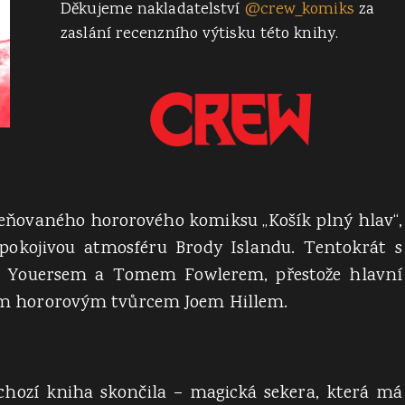
Děkujeme nakladatelství
@crew_komiks
za
zaslání recenzního výtisku této knihy.
eňovaného hororového komiksu „Košík plný hlav“,
pokojivou atmosféru Brody Islandu. Tentokrát s
 Youersem a Tomem Fowlerem, přestože hlavní
ným hororovým tvůrcem Joem Hillem.
chozí kniha skončila – magická sekera, která má