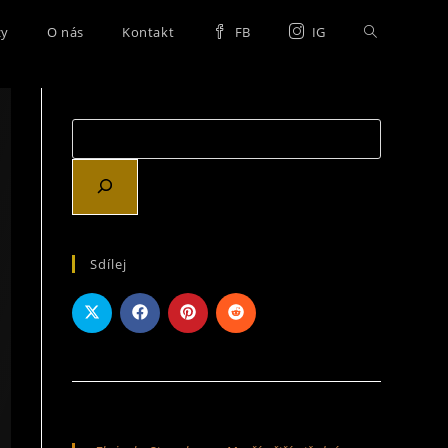
zy
O nás
Kontakt
FB
IG
Sdílej