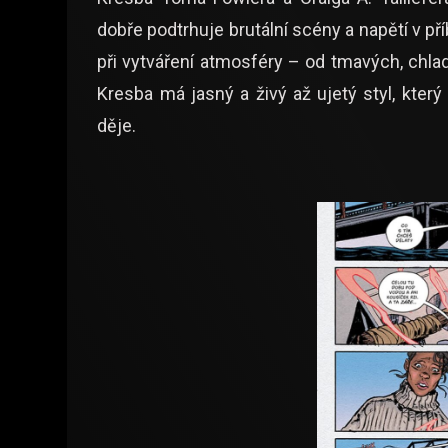
dobře podtrhuje brutální scény a napětí v pří
při vytváření atmosféry – od tmavých, chla
Kresba má jasný a živý až ujetý styl, který
děje.