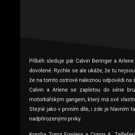
Příběh sleduje pár Calvin Beringer a Arlen
dovolené. Rychle se ale ukáže, že tu nejsou j
že na tomto ostrově naleznou odpovědi na 
Calvin a Arlene se zapletou do série bru
motorkářským gangem, který má své vlastní
Stejně jako v prvním díle, i zde je hlavní
nadpřirozenými prvky.
Kresba Toma Fowlera a Craiga A. Taillefer