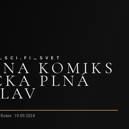
_SCI.FI_SVET
 NA KOMIKS
ČKA PLNÁ
LAV
 Robin 19.09.2024