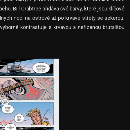
běhu. Bill Crabtree přidává své barvy, které jsou klíčové
dných nocí na ostrově až po krvavé střety se sekerou.
 výborně kontrastuje s krvavou a neřízenou brutalitou