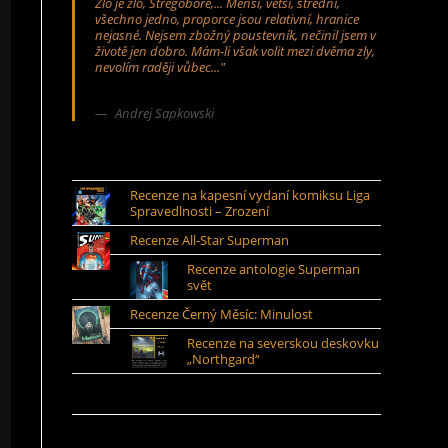
Zlo je zlo, Stregobore,... Menší, větší, střední,
všechno jedno, proporce jsou relativní, hranice
nejasné. Nejsem zbožný poustevník, nečinil jsem v
životě jen dobro. Mám-li však volit mezi dvěma zly,
nevolím raději vůbec..."
Andrej Sapkowski
Recenze na kapesní vydaní komiksu Liga
Spravedlnosti – Zrození
Recenze All-Star Superman
Recenze antologie Superman
svět
Recenze Černý Měsíc: Minulost
Recenze na severskou deskovku
„Northgard“