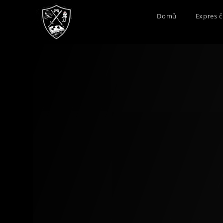
Domů
Expres č