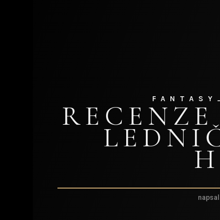
FANTASY
RECENZE
LEDNI
H
napsal