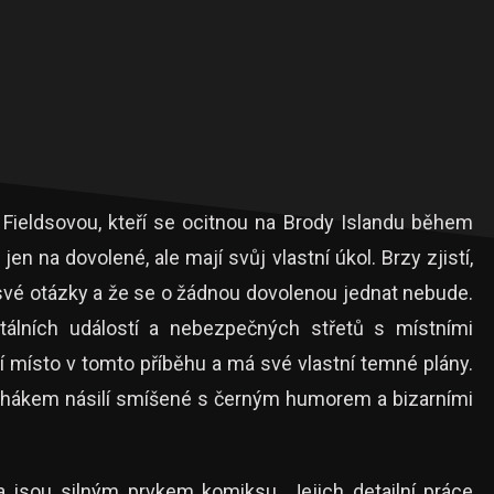
e Fieldsovou, kteří se ocitnou na Brody Islandu během
en na dovolené, ale mají svůj vlastní úkol. Brzy zjistí,
své otázky a že se o žádnou dovolenou jednat nebude.
tálních událostí a nebezpečných střetů s místními
 místo v tomto příběhu a má své vlastní temné plány.
m tahákem násilí smíšené s černým humorem a bizarními
a jsou silným prvkem komiksu. Jejich detailní práce