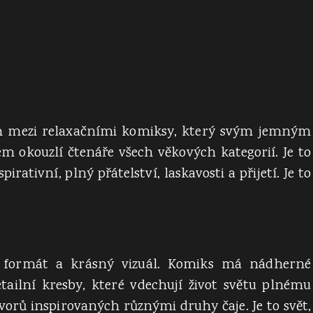
em mezi relaxačními komiksy, který svým jemným
 okouzlí čtenáře všech věkových kategorií. Je to
pirativní, plný přátelství, laskavosti a přijetí. Je to
 formát a krásný vizuál. Komiks má nádherné
tailní kresby, které vdechují život světu plnému
orů inspirovaných různými druhy čaje. Je to svět,