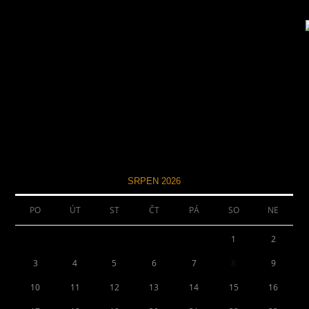
SRPEN 2026
PO
ÚT
ST
ČT
PÁ
SO
NE
1
2
3
4
5
6
7
8
9
10
11
12
13
14
15
16