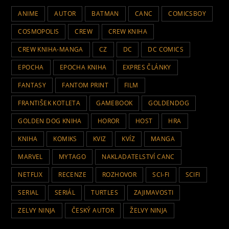
ANIME
AUTOR
BATMAN
CANC
COMICSBOY
COSMOPOLIS
CREW
CREW KNIHA
CREW KNIHA-MANGA
CZ
DC
DC COMICS
EPOCHA
EPOCHA KNIHA
EXPRES ČLÁNKY
FANTASY
FANTOM PRINT
FILM
FRANTIŠEK KOTLETA
GAMEBOOK
GOLDENDOG
GOLDEN DOG KNIHA
HOROR
HOST
HRA
KNIHA
KOMIKS
KVIZ
KVÍZ
MANGA
MARVEL
MYTAGO
NAKLADATELSTVÍ CANC
NETFLIX
RECENZE
ROZHOVOR
SCI-FI
SCIFI
SERIAL
SERIÁL
TURTLES
ZAJIMAVOSTI
ZELVY NINJA
ČESKÝ AUTOR
ŽELVY NINJA