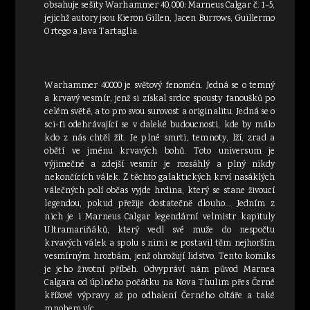
obsahuje sešity Warhammer 40,000: Marneus Calgar č. 1–5,
jejichž autory jsou Kieron Gillen, Jacen Burrows, Guillermo
Ortego a Java Tartaglia.
Warhammer 40000 je světový fenomén. Jedná se o temný
a krvavý vesmír, jenž si získal srdce spousty fanoušků po
celém světě, a to pro svou surovost a originalitu. Jedná se o
sci-fi odehrávající se v daleké budoucnosti, kde by málo
kdo z nás chtěl žít. Je plné smrti, temnoty, lží, zrad a
obětí ve jménu krvavých bohů. Toto universum je
výjimečné a zdejší vesmír je rozsáhlý a plný nikdy
nekončících válek. Z těchto galaktických krví nasáklých
válečných polí občas vyjde hrdina, který se stane živoucí
legendou, pokud přežije dostatečně dlouho… Jedním z
nich je i Marneus Calgar legendární velmistr kapituly
Ultramariňáků, který vedl své muže do nespočtu
krvavých válek a spolu s nimi se postavil těm nejhorším
vesmírným hrozbám, jenž ohrožují lidstvo. Tento komiks
je jeho životní příběh. Odvypráví nám původ Marnea
Calgara od úplného počátku na Nova Thulim přes Černé
křížové výpravy až po odhalení Černého oltáře a také
mnohem víc.