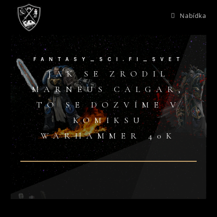
Nabídka
FANTASY_SCI.FI_SVET
JAK SE ZRODIL
MARNEUS CALGAR,
TO SE DOZVÍME V
KOMIKSU
WARHAMMER 40K