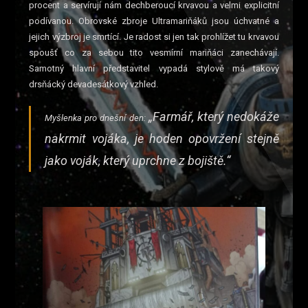
procent a servírují nám dechberoucí krvavou a velmi explicitní
podívanou. Obrovské zbroje Ultramariňáků jsou úchvatné a
jejich výzbroj je smrtící. Je radost si jen tak prohlížet tu krvavou
spoušť co za sebou tito vesmírní mariňáci zanechávají.
Samotný hlavní představitel vypadá stylově má takový
drsňácký devadesátkový vzhled.
„Farmář, který nedokáže
Myšlenka pro dnešní den:
nakrmit vojáka, je hoden opovržení stejně
jako voják, který uprchne z bojiště.“