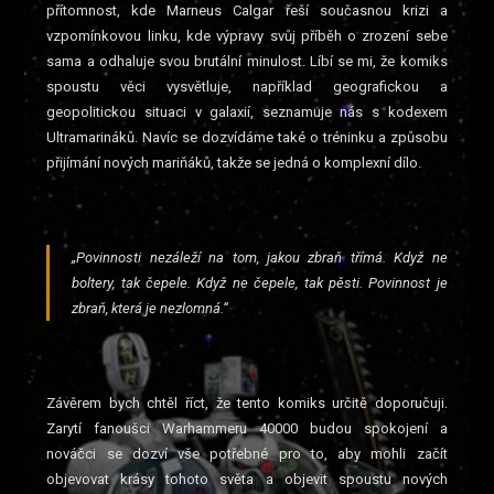
přítomnost, kde Marneus Calgar řeší současnou krizi a
vzpomínkovou linku, kde výpravy svůj příběh o zrození sebe
sama a odhaluje svou brutální minulost. Líbí se mi, že komiks
spoustu věci vysvětluje, například geografickou a
geopolitickou situaci v galaxií, seznamuje nás s kodexem
Ultramarináků. Navíc se dozvídáme také o tréninku a způsobu
přijímání nových mariňáků, takže se jedná o komplexní dílo.
„Povinnosti nezáleží na tom, jakou zbraň třímá. Když ne
boltery, tak čepele. Když ne čepele, tak pěsti. Povinnost je
zbraň, která je nezlomná.“
Závěrem bych chtěl říct, že tento komiks určitě doporučuji.
Zarytí fanoušci Warhammeru 40000 budou spokojení a
nováčci se dozví vše potřebné pro to, aby mohli začít
objevovat krásy tohoto světa a objevit spoustu nových