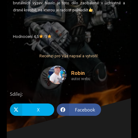
brutálních výzev. Navíc je toto dílo zaobalené v úchvatné a
drsné kresbě, na kterou je radost pohledět
.
Hodnocení 4,5
/5
Recenzi pro Vás napsal a vytvořil:
Robin
autor webu
Sdílej:
X
Facebook