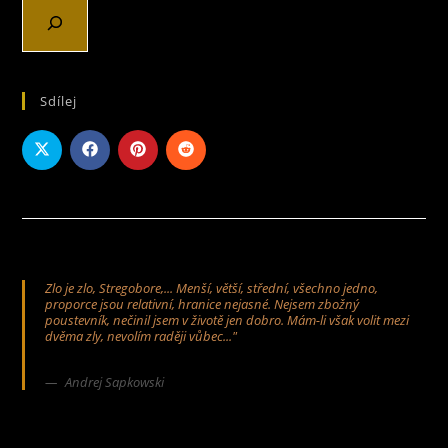
Sdílej
Zlo je zlo, Stregobore,... Menší, větší, střední, všechno jedno,
proporce jsou relativní, hranice nejasné. Nejsem zbožný
poustevník, nečinil jsem v životě jen dobro. Mám-li však volit mezi
dvěma zly, nevolím raději vůbec..."
Andrej Sapkowski