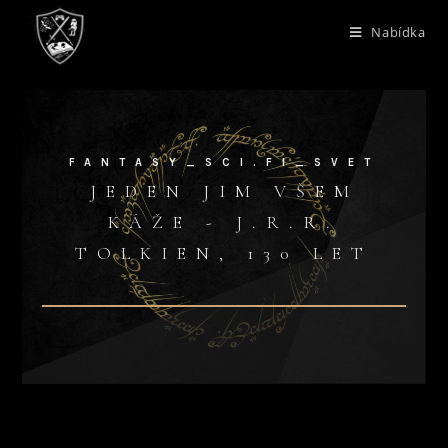
Nabídka
FANTASY_SCI.FI_SVET
JEDEN JIM VŠEM
KÁŽE - J.R.R.
TOLKIEN, 130 LET