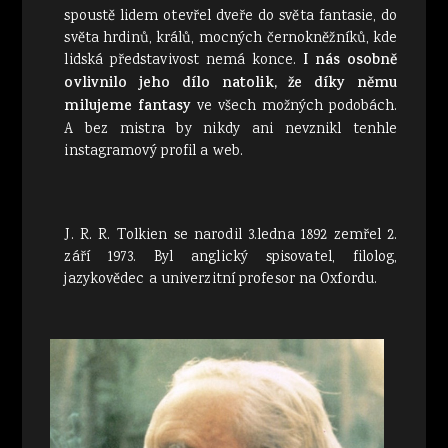
spoustě lidem otevřel dveře do světa fantasie, do
světa hrdinů, králů, mocných černokněžníků, kde
lidská představivost nemá konce.
I nás osobně
ovlivnilo jeho dílo natolik, že díky němu
milujeme fantasy
ve všech možných podobách.
A bez mistra by nikdy ani nevznikl tenhle
instagramový profil a web.
J. R. R. Tolkien se narodil 3.ledna 1892 zemřel 2.
září 1973. Byl anglický spisovatel, filolog,
jazykovědec a univerzitní profesor na Oxfordu.