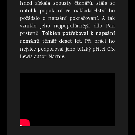
hned získala spousty čtenářů, stála se
natolik populární že nakladatelství ho
požádalo o napsání pokračovaní. A tak
vzniklo jeho nejpopulárnější dílo Pán
prstenů.
Tolkien potřeboval k napsání
románů téměř deset let.
Při práci ho
nejvíce podporoval jeho blízký přítel C.S.
Lewis autor Narnie.