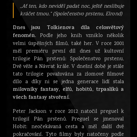
,,Ať ten, kdo neviděl padat noc, ještě neslibuje
kráčet tmou.“ (Společenstvo prstenu, Elrond)
Dnes jsou Tolkienova díla celosvětový
fenomén.
Podle jeho knih vzniklo několik
velmi úspěšných filmů, také her. V roce 2001
měl premiéru první díl dnes už kultovní
trilogie Pán prstenů: Společenstvo prstenu,
Dvě věže a Návrat krále. V dnešní době je stále
tato trilogie považována za zlomové filmové
dílo a díky ni se jedna generace lidí stala
milovníky fantasy, elfů, hobitů, trpaslíků a
všech fantasy stvoření.
Peter Jackson v roce 2012 natočil preguel k
trilogií Pán prstenů. Preguel se jmenoval
Hobit: neočekávaná cesta a měl další dvě
pokračování. Tyto filmy byly natočeny podle