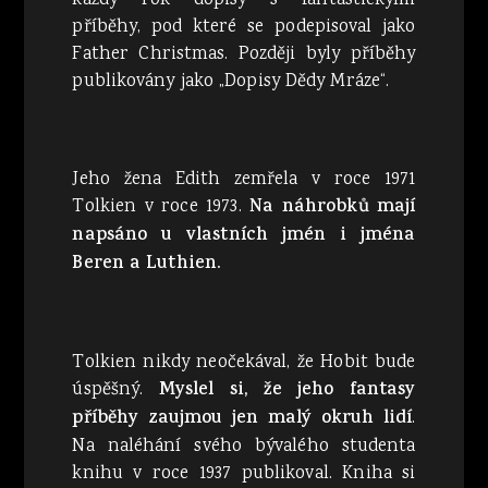
každý rok dopisy s fantastickými
příběhy, pod které se podepisoval jako
Father Christmas. Později byly příběhy
publikovány jako „Dopisy Dědy Mráze“.
Jeho žena Edith zemřela v roce 1971
Tolkien v roce 1973.
Na náhrobků mají
napsáno u vlastních jmén i jména
Beren a Luthien.
Tolkien nikdy neočekával, že Hobit bude
úspěšný.
Myslel si, že jeho fantasy
příběhy zaujmou jen malý okruh lidí
.
Na naléhání svého bývalého studenta
knihu v roce 1937 publikoval. Kniha si