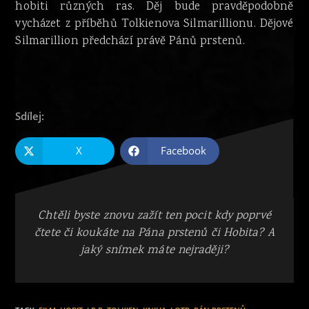
hobiti různých ras. Děj bude pravděpodobně
vycházet z příběhů Tolkienova Silmarillionu. Dějové
Silmarillion předchází právě Pánů prstenů.
Sdílej:
X
Facebook
Chtěli byste znovu zažít ten pocit kdy poprvé
čtete či koukáte na Pána prstenů či Hobita? A
jaký snímek máte nejraději?