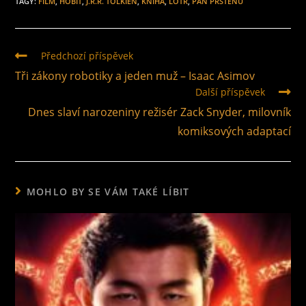
TAGY
:
FILM
,
HOBIT
,
J.R.R. TOLKIEN
,
KNIHA
,
LOTR
,
PÁN PRSTENŮ
Předchozí příspěvek
Tři zákony robotiky a jeden muž – Isaac Asimov
Další příspěvek
Dnes slaví narozeniny režisér Zack Snyder, milovník
komiksových adaptací
MOHLO BY SE VÁM TAKÉ LÍBIT