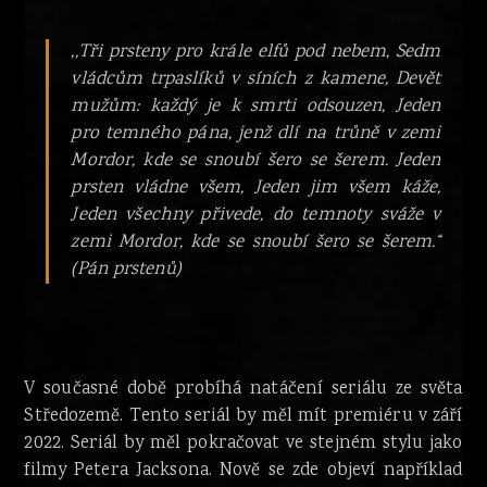
,,Tři prsteny pro krále elfů pod nebem, Sedm
vládcům trpaslíků v síních z kamene, Devět
mužům: každý je k smrti odsouzen, Jeden
pro temného pána, jenž dlí na trůně v zemi
Mordor, kde se snoubí šero se šerem. Jeden
prsten vládne všem, Jeden jim všem káže,
Jeden všechny přivede, do temnoty sváže v
zemi Mordor, kde se snoubí šero se šerem.“
(Pán prstenů)
V současné době probíhá natáčení seriálu ze světa
Středozemě. Tento seriál by měl mít premiéru v září
2022. Seriál by měl pokračovat ve stejném stylu jako
filmy Petera Jacksona. Nově se zde objeví například