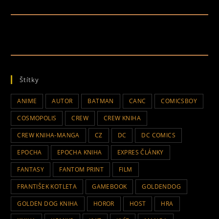
Štítky
ANIME
AUTOR
BATMAN
CANC
COMICSBOY
COSMOPOLIS
CREW
CREW KNIHA
CREW KNIHA-MANGA
CZ
DC
DC COMICS
EPOCHA
EPOCHA KNIHA
EXPRES ČLÁNKY
FANTASY
FANTOM PRINT
FILM
FRANTIŠEK KOTLETA
GAMEBOOK
GOLDENDOG
GOLDEN DOG KNIHA
HOROR
HOST
HRA