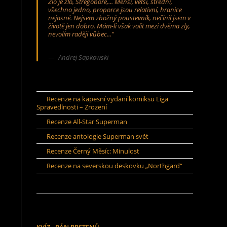
Zlo je zlo, Stregobore,... Menší, větší, střední,
všechno jedno, proporce jsou relativní, hranice
nejasné. Nejsem zbožný poustevník, nečinil jsem v
životě jen dobro. Mám-li však volit mezi dvěma zly,
nevolím raději vůbec..."
Andrej Sapkowski
Recenze na kapesní vydaní komiksu Liga
Spravedlnosti – Zrození
Recenze All-Star Superman
Recenze antologie Superman svět
Recenze Černý Měsíc: Minulost
Recenze na severskou deskovku „Northgard“