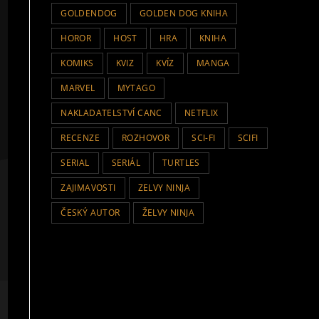
GOLDENDOG
GOLDEN DOG KNIHA
HOROR
HOST
HRA
KNIHA
KOMIKS
KVIZ
KVÍZ
MANGA
MARVEL
MYTAGO
NAKLADATELSTVÍ CANC
NETFLIX
RECENZE
ROZHOVOR
SCI-FI
SCIFI
SERIAL
SERIÁL
TURTLES
ZAJIMAVOSTI
ZELVY NINJA
ČESKÝ AUTOR
ŽELVY NINJA