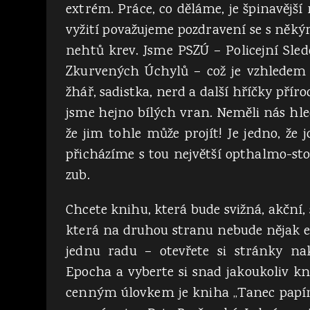
extrém. Práce, co děláme, je špinavější
vyžití považujeme pozdravení se s něký
nehtů krev. Jsme PSZÚ – Policejní Sled
Zkurvených Úchylů – což je vzhledem k
žhář, sadistka, nerd a další hříčky přír
jsme hejno bílých vran. Neměli nás hled
že jim tohle může projít! Je jedno, že j
přicházíme s tou největší opthalmo-sto
zub.
Chcete knihu, která bude svižná, akční,
která na druhou stranu nebude nějak 
jednu radu – otevřete si stránky nak
Epocha a vyberte si snad jakoukoliv kn
cenným úlovkem je kniha „Tanec papí