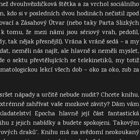
 než dvouhvězdičková štětka a za vrchol sociálního
m, kdo si v posledních dvou hodinách nečistil zpod
ovací a Zásahový Útvar (nebo taky Parta Slizkých
 tomu, že mezi námi jsou sériový vrah, pedofil,
ody, tak nějak přesnější). Vrána k vráně sedá – a my
at, neměli nás najít, ale hlavně si neměli myslet,
de o sektu převtělujících se telekinetiků, my totiž
matologickou lekcí všech dob – oko za oko, zub za
 sršet nápady a určitě nebude nudit? Chcete knihu,
extrémně zahřívat vaše mozkové závity? Dám vám
ladatelství Epocha hlavně její část fantastická
ihu z jejich nabídky a budete spokojeni. Takovým
rových draků“. Knihu má na svědomí neokoukaný