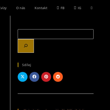
Kvízy
O nás
Kontakt
FB
IG
Sdílej