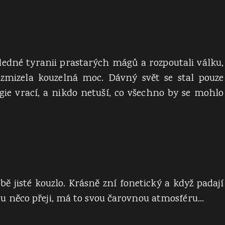
ohledné tyranii prastarých mágů a rozpoutali válku,
zmizela kouzelná moc. Dávný svět se stal pouze
ie vrací, a nikdo netuší, co všechno by se mohlo
 jisté kouzlo. Krásně zní fonetický a když padají
inou něco přeji, má to svou čarovnou atmosféru…