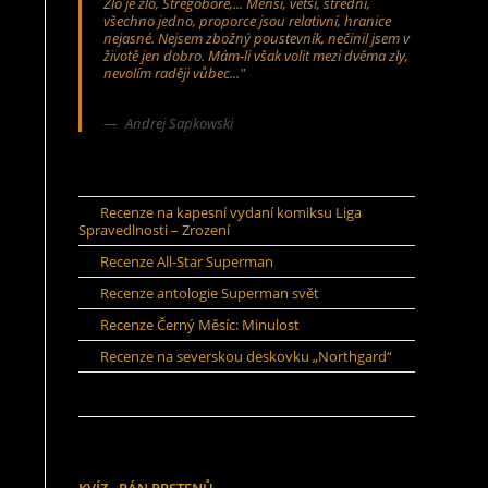
Zlo je zlo, Stregobore,... Menší, větší, střední,
všechno jedno, proporce jsou relativní, hranice
nejasné. Nejsem zbožný poustevník, nečinil jsem v
životě jen dobro. Mám-li však volit mezi dvěma zly,
nevolím raději vůbec..."
Andrej Sapkowski
Recenze na kapesní vydaní komiksu Liga
Spravedlnosti – Zrození
Recenze All-Star Superman
Recenze antologie Superman svět
Recenze Černý Měsíc: Minulost
Recenze na severskou deskovku „Northgard“