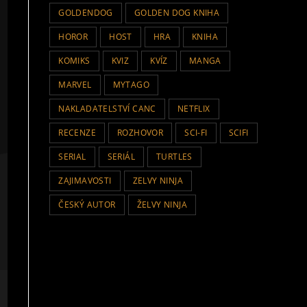
GOLDENDOG
GOLDEN DOG KNIHA
HOROR
HOST
HRA
KNIHA
KOMIKS
KVIZ
KVÍZ
MANGA
MARVEL
MYTAGO
NAKLADATELSTVÍ CANC
NETFLIX
RECENZE
ROZHOVOR
SCI-FI
SCIFI
SERIAL
SERIÁL
TURTLES
ZAJIMAVOSTI
ZELVY NINJA
ČESKÝ AUTOR
ŽELVY NINJA