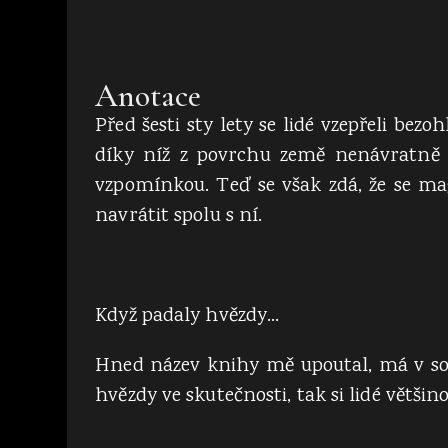
Anotace
Před šesti sty lety se lidé vzepřeli bez
díky níž z povrchu země nenávratně 
vzpomínkou. Teď se však zdá, že se mag
navrátit spolu s ní.
Když padaly hvězdy…
Hned název knihy mě upoutal, má v sobě
hvězdy ve skutečnosti, tak si lidé větš