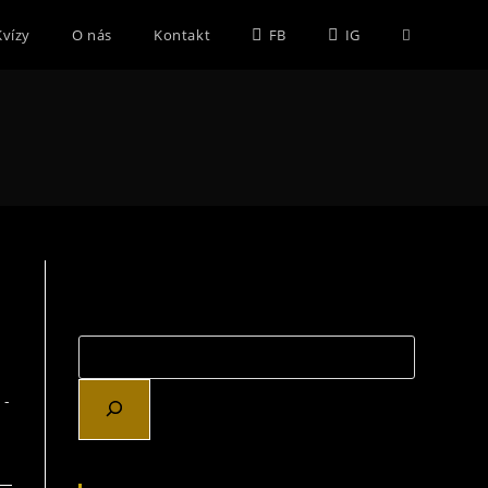
Toggle
Kvízy
O nás
Kontakt
FB
IG
website
search
 -