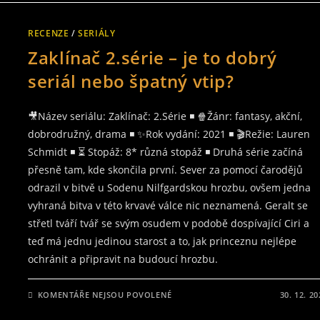
JAK
NAŘÍKAJÍ
ČARODĚJNICE
RECENZE
/
SERIÁLY
V
NOVÉM
Zaklínač 2.série – je to dobrý
KOMIKSOVÉM
ZAKLÍNAČI
seriál nebo špatný vtip?
🎥Název seriálu: Zaklínač: 2.Série ◾ 🍿Žánr: fantasy, akční,
dobrodružný, drama ◾ ✨Rok vydání: 2021 ◾ 🎬Režie: Lauren
Schmidt ◾ ⏳ Stopáž: 8* různá stopáž ◾ Druhá série začíná
přesně tam, kde skončila první. Sever za pomocí čarodějů
odrazil v bitvě u Sodenu Nilfgardskou hrozbu, ovšem jedna
vyhraná bitva v této krvavé válce nic neznamená. Geralt se
střetl tváří tvář se svým osudem v podobě dospívající Ciri a
teď má jednu jedinou starost a to, jak princeznu nejlépe
ochránit a připravit na budoucí hrozbu.
U
KOMENTÁŘE NEJSOU POVOLENÉ
30. 12. 20
TEXTU
S