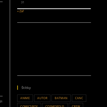
31
« Zář
Štítky
ANIME
AUTOR
BATMAN
CANC
21
COMICSBOY
COSMOPOLIS
CREW