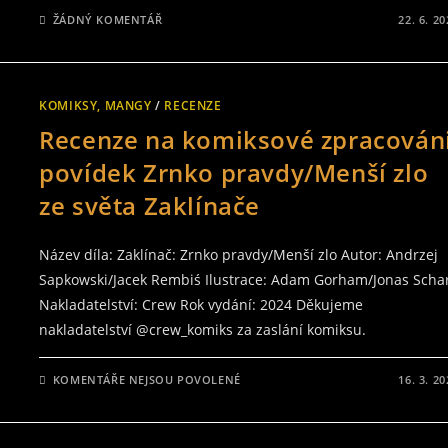
ŽÁDNÝ KOMENTÁŘ
22. 6. 2
KOMIKSY, MANGY
/
RECENZE
Recenze na komiksové zpracován
povídek Zrnko pravdy/Menší zlo
ze světa Zaklínače
Název díla: Zaklínač: Zrnko pravdy/Menší zlo Autor: Andrzej
Sapkowski/Jacek Rembiś Ilustrace: Adam Gorham/Jonas Scha
Nakladatelství: Crew Rok vydání: 2024 Děkujeme
nakladatelství @crew_komiks za zaslání komiksu.
U
KOMENTÁŘE NEJSOU POVOLENÉ
16. 3. 2
TEXTU
S
NÁZVEM
RECENZE
NA