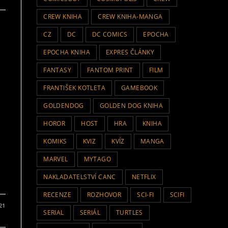
CREW KNIHA
CREW KNIHA-MANGA
CZ
DC
DC COMICS
EPOCHA
EPOCHA KNIHA
EXPRES ČLÁNKY
FANTASY
FANTOM PRINT
FILM
FRANTIŠEK KOTLETA
GAMEBOOK
GOLDENDOG
GOLDEN DOG KNIHA
HOROR
HOST
HRA
KNIHA
KOMIKS
KVIZ
KVÍZ
MANGA
.
MARVEL
MYTAGO
NAKLADATELSTVÍ CANC
NETFLIX
RECENZE
ROZHOVOR
SCI-FI
SCIFI
021
SERIAL
SERIÁL
TURTLES