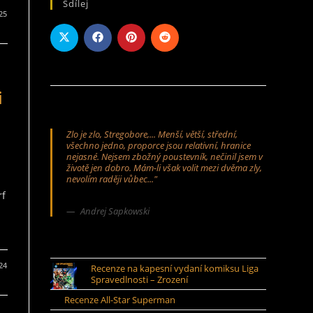
Sdílej
025
i
Zlo je zlo, Stregobore,... Menší, větší, střední,
všechno jedno, proporce jsou relativní, hranice
nejasné. Nejsem zbožný poustevník, nečinil jsem v
životě jen dobro. Mám-li však volit mezi dvěma zly,
nevolím raději vůbec..."
rf
Andrej Sapkowski
024
Recenze na kapesní vydaní komiksu Liga
Spravedlnosti – Zrození
Recenze All-Star Superman