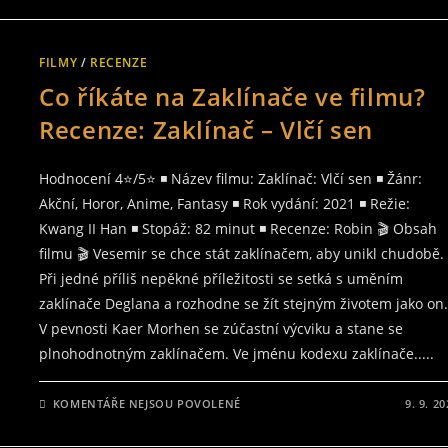
S
NÁZVEM
ZAKLÍNAČ
TENTOKRÁT
V
FILMY
/
RECENZE
KOMIKSU!
CO
Co říkáte na Zaklínače ve filmu?
NÁM
PROZRADÍ
JEHO
Recenze: Zaklínač – Vlčí sen
BLEDNOUCÍ
VZPOMÍNKY?
Hodnocení 4⭐/5⭐ ◾ Název filmu: Zaklínač: Vlčí sen ◾ Žánr:
Akční, Horor, Anime, Fantasy ◾ Rok vydání: 2021 ◾ Režie:
Kwang II Han ◾ Stopáž: 82 minut ◾ Recenze: Robin 🎬 Obsah
filmu 🎬 Vesemir se chce stát zaklínačem, aby unikl chudobě.
Při jedné příliš nepěkné příležitosti se setká s uměním
zaklínače Deglana a rozhodne se žít stejným životem jako on
V pevnosti Kaer Morhen se zúčastní výcviku a stane se
plnohodnotným zaklínačem. Ve jménu kodexu zaklínače.....
U
KOMENTÁŘE NEJSOU POVOLENÉ
9. 9. 2
TEXTU
S
NÁZVEM