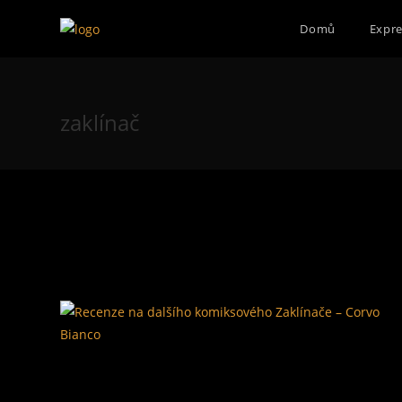
Přejít
Domů
Expre
k
obsahu
zaklínač