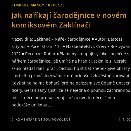
KOMIKSOVÉ
KOMIKSY, MANGY
/
RECENZE
ZPRACOVÁNI
POVÍDEK
Jak naříkají čarodějnice v novém
ZRNKO
PRAVDY/MENŠÍ
ZLO
komiksovém Zaklínači
ZE
SVĚTA
ZAKLÍNAČE
Název díla: Zaklínač – Nářek čarodějnice ◾ Autor: Bartosz
Sztybor ◾ Počet stran: 112 ◾ Nakladatelství: Crew ◾ Rok vydání
2022 ◾ Recenze: Robin ◾ Plameny stoupají vysoko společně s
nářkem čarodějnice, jež umírá na hranici. Jakmile si Geralt
zkusí hledat další práci, začnou ho stíhat znepokojivé obrazy
smrtícího pronásledování, které přinášejí zlověstné varování.
Když si ho najme bohatý lord na nalezení své údajně unese
dcery, Geralt záhy zjistí, že se nejedná o pouhou záchrannou
misi – něco ho pronásleduje, něco uvnitř, něco, čemu
nedokáže uniknout…
U
KOMENTÁŘE NEJSOU POVOLENÉ
4. 7. 2
TEXTU
S
NÁZVEM