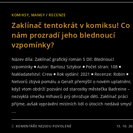
NÁZVEM
ZAKLÍNAČ
2.SÉRIE
–
KOMIKSY, MANGY
/
RECENZE
JE
TO
Zaklínač tentokrát v komiksu! Co
DOBRÝ
SERIÁL
NEBO
nám prozradí jeho blednoucí
ŠPATNÝ
VTIP?
vzpomínky?
Název díla: Zaklínač grafický román 5 Díl: Blednoucí
vzpomínky ◾ Autor: Bartosz Sztybor ◾ Počet stran: 108 ◾
Nakladatelství: Crew ◾ Rok vydání: 2021 ◾ Recenze: Robin ◾
Netvorů zbývá pomálu a Geralt přemýšlí o novém uplatnění,
když vtom obdrží pozvání od starostky městečka Badreine –
nezvyklá smečka mlhavců prý ohrožuje děti. Zaklínač práci
přijme, avšak vyprávění místních lidí o útocích nedává smysl
....
U
KOMENTÁŘE NEJSOU POVOLENÉ
13. 10. 20
TEXTU