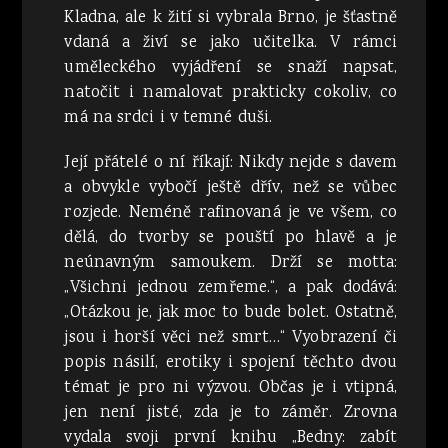
Kladna, ale k žití si vybrala Brno, je šťastně
vdaná a živí se jako učitelka. V rámci
uměleckého vyjádření se snaží napsat,
natočit i namalovat prakticky cokoliv, co
má na srdci i v temné duši.
Její přátelé o ní říkají: Nikdy nejde s davem
a obvykle vybočí ještě dřív, než se vůbec
rozjede. Neméně rafinovaná je ve všem, co
dělá, do tvorby se pouští po hlavě a je
neúnavným samoukem. Drží se motta:
„Všichni jednou zemřeme.“, a pak dodává:
„Otázkou je, jak moc to bude bolet. Ostatně,
jsou i horší věci než smrt…“ Vyobrazení či
popis násilí, erotiky i spojení těchto dvou
témat je pro ni výzvou. Občas je i vtipná,
jen není jisté, zda je to záměr. Zrovna
vydala svoji první knihu „Bedny: zabít