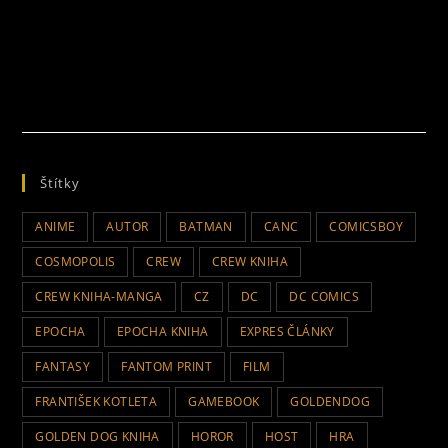
Štítky
ANIME
AUTOR
BATMAN
CANC
COMICSBOY
COSMOPOLIS
CREW
CREW KNIHA
CREW KNIHA-MANGA
CZ
DC
DC COMICS
EPOCHA
EPOCHA KNIHA
EXPRES ČLÁNKY
FANTASY
FANTOM PRINT
FILM
FRANTIŠEK KOTLETA
GAMEBOOK
GOLDENDOG
GOLDEN DOG KNIHA
HOROR
HOST
HRA