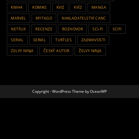
KNIHA
KOMIKS
KVIZ
KVÍZ
MANGA
MARVEL
MYTAGO
NAKLADATELSTVÍ CANC
NETFLIX
RECENZE
ROZHOVOR
SCI-FI
SCIFI
SERIAL
SERIÁL
TURTLES
ZAJIMAVOSTI
ZELVY NINJA
ČESKÝ AUTOR
ŽELVY NINJA
Copyright - WordPress Theme by OceanWP