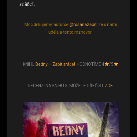
sráče!“.
Moc děkujeme autorce
@rosanazabit
, že s námi
udělala tento rozhovor.
KNIHU
Bedny – Zabít sráče!
HODNOTÍME 4
/5
.
RECENZI NA KNIHU SI MŮŽETE PŘEČÍST
ZDE.