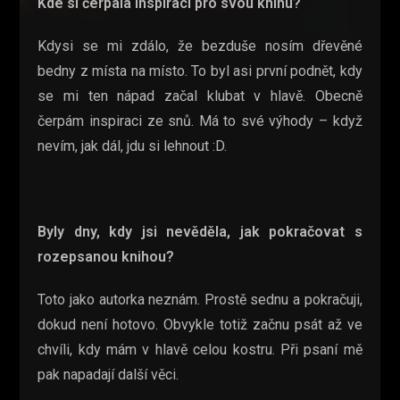
Kde si čerpala inspiraci pro svou knihu­?
Kdysi se mi zdálo, že bezduše nosím dřevěné
bedny z místa na místo. To byl asi první podnět, kdy
se mi ten nápad začal klubat v hlavě. Obecně
čerpám inspiraci ze snů. Má to své výhody – když
nevím, jak dál, jdu si lehnout :D.
Byly ‌dny, kdy jsi nevěděla, jak pokračovat s
rozepsanou knihou?
Toto jako autorka neznám. Prostě sednu a pokračuji,
dokud není hotovo. Obvykle totiž začnu psát až ve
chvíli, kdy mám v hlavě celou kostru. Při psaní mě
pak napadají další věci.