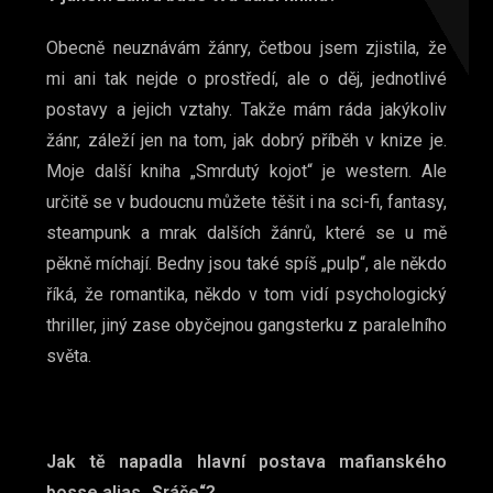
Obecně neuznávám žánry, četbou jsem zjistila, že
mi ani tak nejde o prostředí, ale o děj, jednotlivé
postavy a jejich vztahy. Takže mám ráda jakýkoliv
žánr, záleží jen na tom, jak dobrý příběh v knize je.
Moje další kniha „Smrdutý kojot“ je western. Ale
určitě se v budoucnu můžete těšit i na sci-fi, fantasy,
steampunk a mrak dalších žánrů, které se u mě
pěkně míchají. Bedny jsou také spíš „pulp“, ale někdo
říká, že romantika, někdo v tom vidí psychologický
thriller, jiný zase obyčejnou gangsterku z paralelního
světa.
Jak tě napadla hlavní postava mafianského
bosse alias „Sráče“?