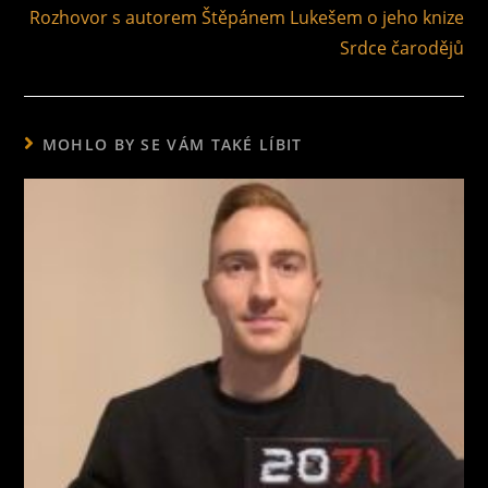
Rozhovor s autorem Štěpánem Lukešem o jeho knize
Srdce čarodějů
MOHLO BY SE VÁM TAKÉ LÍBIT