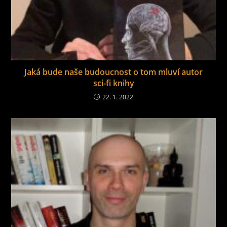
Jaká bude naše budoucnost o tom mluví autor
sci-fi knihy
22. 1. 2022