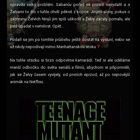
opravdu velký problém. Sabanův pořad se prostě nevydařil a s
Želvami to šlo v tuhle chvíli pěkně z kopce. Jinými slovy, pokus o
záchranu Želvích Ninjů jim spíš uškodil a Želvy začaly pomalu, ale
jistě upadat v nemilost. Opět…
Podaří se jim po tomhle průšvihu ještě dostat na výsluní, nebo se
už nikdy nepodívají mimo Manhattanskou stoku
Na tuhle otázku si brzo odpovíme kamarádi. Teď si ale uděláme
menší odbočku do světa seriálů a filmů, abychom si připomněli,
jak se Želvy časem vyvíjely, od prvních epizod, až po nejnovější
animák na Netflixu.