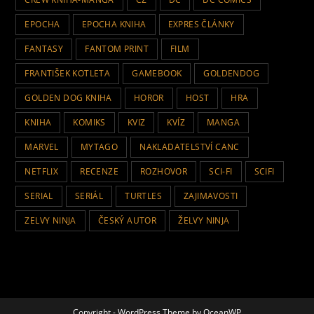
EPOCHA
EPOCHA KNIHA
EXPRES ČLÁNKY
FANTASY
FANTOM PRINT
FILM
FRANTIŠEK KOTLETA
GAMEBOOK
GOLDENDOG
GOLDEN DOG KNIHA
HOROR
HOST
HRA
KNIHA
KOMIKS
KVIZ
KVÍZ
MANGA
MARVEL
MYTAGO
NAKLADATELSTVÍ CANC
NETFLIX
RECENZE
ROZHOVOR
SCI-FI
SCIFI
SERIAL
SERIÁL
TURTLES
ZAJIMAVOSTI
ZELVY NINJA
ČESKÝ AUTOR
ŽELVY NINJA
Copyright - WordPress Theme by OceanWP