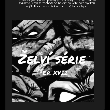
Na konci předchozí epizody jsme si řekli, že Peter udělal
správně, když se rozhodl do holčičího Želvího projektu
nejít. No a dnes si řekneme proč to tak bylo.