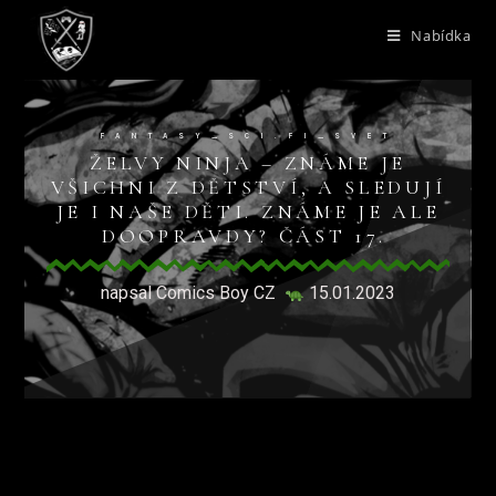
Nabídka
FANTASY_SCI.FI_SVET
ŽELVY NINJA – ZNÁME JE
VŠICHNI Z DĚTSTVÍ, A SLEDUJÍ
JE I NAŠE DĚTI. ZNÁME JE ALE
DOOPRAVDY? ČÁST 17.
napsal Comics Boy CZ
15.01.2023