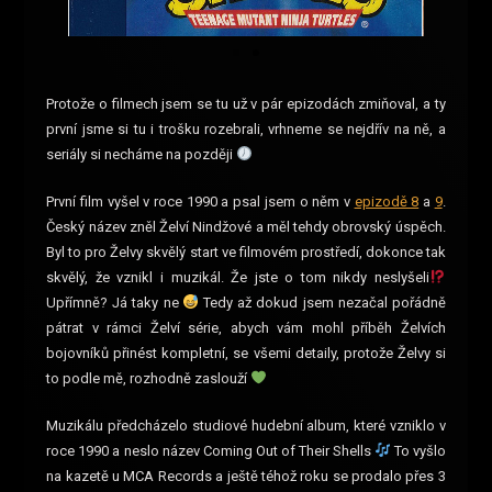
Protože o filmech jsem se tu už v pár epizodách zmiňoval, a ty
první jsme si tu i trošku rozebrali, vrhneme se nejdřív na ně, a
seriály si necháme na později
První film vyšel v roce 1990 a psal jsem o něm v
epizodě 8
a
9
.
Český název zněl Želví Nindžové a měl tehdy obrovský úspěch.
Byl to pro Želvy skvělý start ve filmovém prostředí, dokonce tak
skvělý, že vznikl i muzikál. Že jste o tom nikdy neslyšeli
Upřímně? Já taky ne
Tedy až dokud jsem nezačal pořádně
pátrat v rámci Želví série, abych vám mohl příběh Želvích
bojovníků přinést kompletní, se všemi detaily, protože Želvy si
to podle mě, rozhodně zaslouží
Muzikálu předcházelo studiové hudební album, které vzniklo v
roce 1990 a neslo název Coming Out of Their Shells
To vyšlo
na kazetě u MCA Records a ještě téhož roku se prodalo přes 3