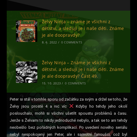
Želvy Ninja – známe je všichni z
dětství, a sledují je i naše děti. Známe
je ale doopravdy?
8. 6. 2022
/
0 COMMENTS
Želvy Ninja – Známe je všichni z
dětství, a sledují je i naše děti. Známe
je ale doopravdy? Část 49.
15. 10. 2023
/
0 COMMENTS
Peter si stál v tomhle sporu od začátku za svým a držel se toho, že
Želvy jsou prostě 4 a nic víc
Kdyby ho tehdy jeho okolí
poslouchalo, mohli si všichni ušetřit spoustu problémů a času.
Jenže s Želvami to nikdy jednoduché nebylo, a tak se to ani tehdy
neobešlo bez pořádných komplikací. Po uvedení nového seriálu
nebyl nespokojený jen Peter, ale i samotní fanoušci, což byl