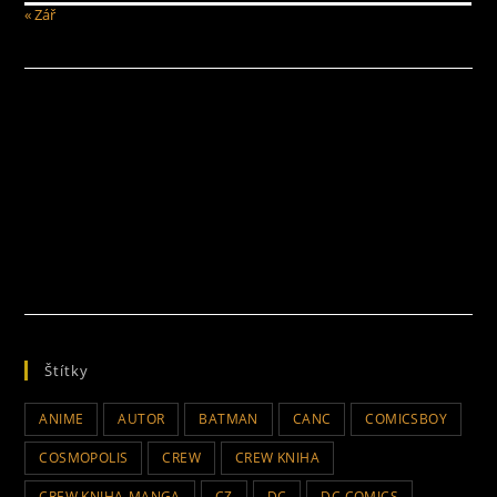
« Zář
Štítky
ANIME
AUTOR
BATMAN
CANC
COMICSBOY
COSMOPOLIS
CREW
CREW KNIHA
CREW KNIHA-MANGA
CZ
DC
DC COMICS