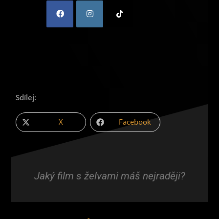
Sdílej:
X
Facebook
Jaký film s želvami máš nejraději?