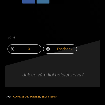
Sdílej:
X
Facebook
Jak se vám líbí holčičí želva?
TAGY
:
COMICSBOY
,
TURTLES
,
ŽELVY NINJA