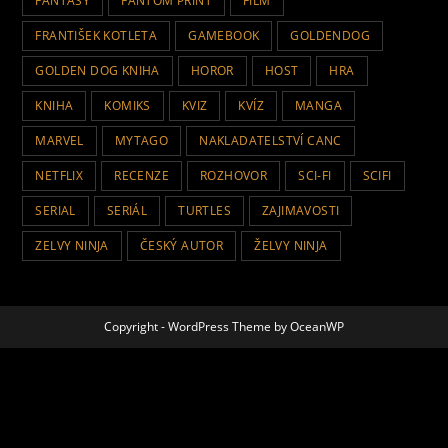
FANTASY
FANTOM PRINT
FILM
FRANTIŠEK KOTLETA
GAMEBOOK
GOLDENDOG
GOLDEN DOG KNIHA
HOROR
HOST
HRA
KNIHA
KOMIKS
KVIZ
KVÍZ
MANGA
MARVEL
MYTAGO
NAKLADATELSTVÍ CANC
NETFLIX
RECENZE
ROZHOVOR
SCI-FI
SCIFI
SERIAL
SERIÁL
TURTLES
ZAJIMAVOSTI
ZELVY NINJA
ČESKÝ AUTOR
ŽELVY NINJA
Copyright - WordPress Theme by OceanWP