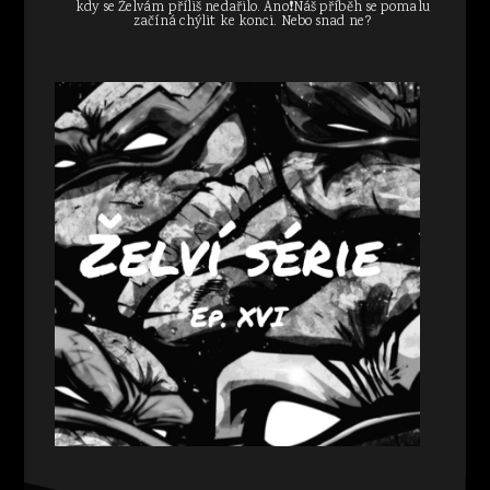
kdy se Želvám příliš nedařilo. Ano❗Náš příběh se pomalu
začíná chýlit ke konci. Nebo snad ne?