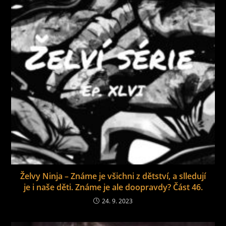
Želvy Ninja – Známe je všichni z dětství, a slledují
je i naše děti. Známe je ale doopravdy? Část 46.
24. 9. 2023