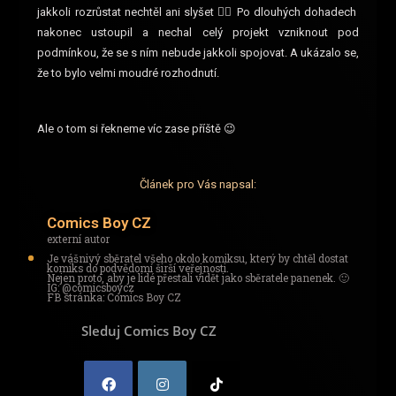
jakkoli rozrůstat nechtěl ani slyšet 🙅‍♂ Po dlouhých dohadech
nakonec ustoupil a nechal celý projekt vzniknout pod
podmínkou, že se s ním nebude jakkoli spojovat. A ukázalo se,
že to bylo velmi moudré rozhodnutí.
Ale o tom si řekneme víc zase příště 😉
Článek pro Vás napsal:
Comics Boy CZ
externí autor
Je vášnivý sběratel všeho okolo komiksu, který by chtěl dostat
komiks do podvědomí širší veřejnosti.
Nejen proto, aby je lidé přestali vidět jako sběratele panenek. 🙂
IG: @comicsboycz
FB stránka: Comics Boy CZ
Sleduj Comics Boy CZ