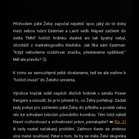
Příchodem páté Želvy započal největší spor, jaký do té doby
mezi sebou tvůrci Eastman a Laird vedli. Nápad začlenit do
světa TMNT holčičí hrdinku vlastně ani tak špatný nebyl,
obzvlášť z marketingového hlediska. Jak říká sám Eastman:
“Když nebudeme rozšiřovat značku, přestaneme vydělávat.”
Měl ale pravdu? 🤔
K tomu se samozřejmě ještě dostaneme, teď se ale vraťme k
“holčičí invazi” do Želvího universa.
Výrobce hraček viděl úspěch dívčích hrdinek v seriálu Power
Rangers a usoudil, že je to přesně to, co Želvy potřebují. Zadali
tedy pokyn pro začlenění páté Želvy do příběhu a poslali celou
věc ke schválení tvůrcům původního komiksu. Těm totiž náleží
hlavní rozhodovací a schvalovací právo, pamatujete? ➡️
(Ep. 2)
A tady nastal nečekaný problém. Zatímco Kevin se změnou
více méně souhlasil, Peter o tom, že by se měla Želví skupinka