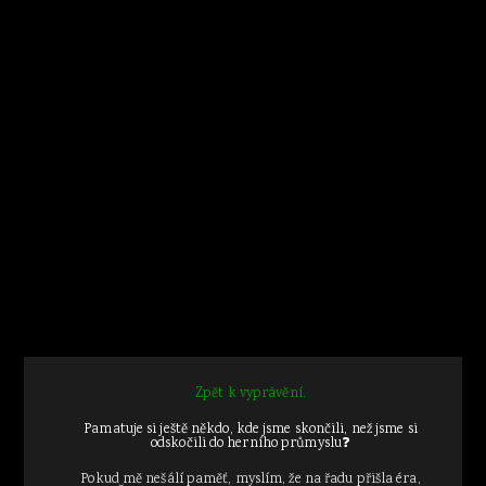
Zpět k vyprávění.
Pamatuje si ještě někdo, kde jsme skončili, než jsme si
odskočili do herního průmyslu❓
Pokud mě nešálí paměť, myslím, že na řadu přišla éra,