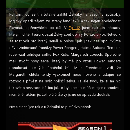
Po tom, co se trh totálně zahltil Želváky na všechny způsoby,
logicky opadl zájem ze strany fanoušků, a tak nejen společnost
Playmates přemýšlela, co dál. V
Ep. 12
jsem nakousl nápady,
kterými chtěli tvůrci dostat Želvy zpět do hry. Po vzoru Fox Network
se rozhodli pro hraný seriál a oslovili jak jinak než spolutvůrce
dříve zmiňované franšízy Power Rangers, Haima Sabana. Ten si k
ruce vzal tehdejší šéfku Fox Kids, Margareth Loesch. Společně
měli stvořit nový seriál, který by měl po vzoru Power Rangers
dosahovat stejných úspěchů 📈 Mark Freedman tvrdí, že
Margareth chtěla tehdy vyzkoušet něco nového a údajně se
rozhodla přivést na svět holčičí želvu. Ta ale tvrdí, že si na nic
takového nevzpomíná. Inu jak to bylo se asi můžeme jen domnívat,
nicméně faktem je, že holčičí Želvy jsme se opravdu dočkali.
Nic ale není jen tak a u Želváků to platí dvojnásob.