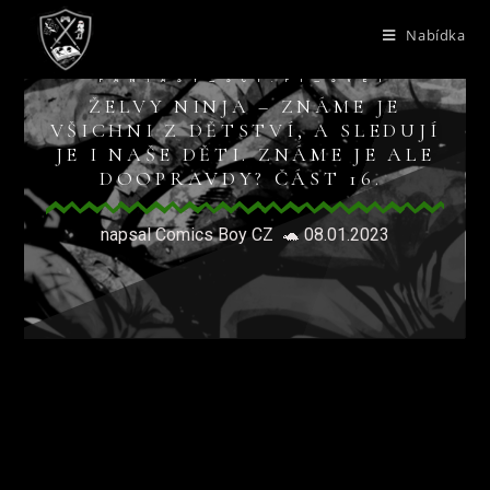
Nabídka
FANTASY_SCI.FI_SVET
ŽELVY NINJA – ZNÁME JE
VŠICHNI Z DĚTSTVÍ, A SLEDUJÍ
JE I NAŠE DĚTI. ZNÁME JE ALE
DOOPRAVDY? ČÁST 16.
napsal Comics Boy CZ 🐢 08.01.2023