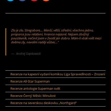
Zlo je zlo, Stregobore,... Menší, větší, střední, všechno jedno,
proporce jsou relativní, hranice nejasné. Nejsem zbožný
poustevník, nečinil jsem v životě jen dobro. Mám-li však volit mezi
dvěma zly, nevolím raději vůbec..."
Andrej Sapkowski
Recenze na kapesní vydaní komiksu Liga Spravedlnosti – Zrození
Recenze All-Star Superman
Recenze antologie Superman svět
Recenze Černý Měsíc: Minulost
Recenze na severskou deskovku „Northgard“