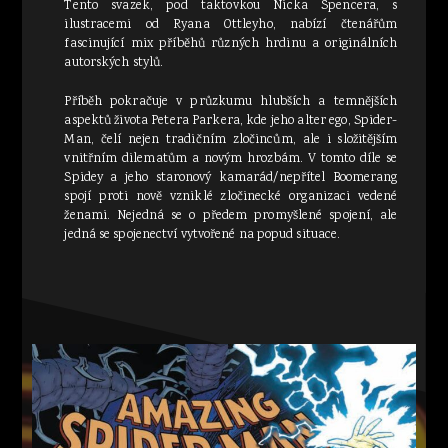
Tento svazek, pod taktovkou Nicka Spencera, s
ilustracemi od Ryana Ottleyho, nabízí čtenářům
fascinující mix příběhů různých hrdinu a originálních
autorských stylů.
Příběh pokračuje v průzkumu hlubších a temnějších
aspektů života Petera Parkera, kde jeho alter ego, Spider-
Man, čelí nejen tradičním zločincům, ale i složitějším
vnitřním dilematům a novým hrozbám. V tomto díle se
Spidey a jeho staronový kamarád/nepřítel Boomerang
spojí proti nově vzniklé zločinecké organizaci vedené
ženami. Nejedná se o předem promyšlené spojení, ale
jedná se spojenectví vytvořené na popud situace.