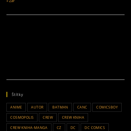
« Zář
Štítky
ANIME
AUTOR
BATMAN
CANC
COMICSBOY
COSMOPOLIS
CREW
CREW KNIHA
CREW KNIHA-MANGA
CZ
DC
DC COMICS