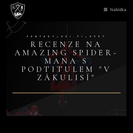
Nabídka
FANTASY_SCI.FI_SVET
RECENZE NA
AMAZING SPIDER-
MANA S
PODTITULEM "V
ZÁKULISÍ"