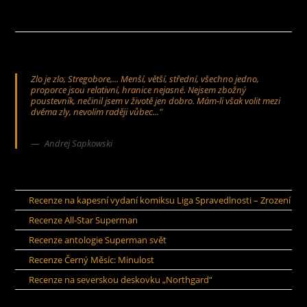
Zlo je zlo, Stregobore,... Menší, větší, střední, všechno jedno,
proporce jsou relativní, hranice nejasné. Nejsem zbožný
poustevník, nečinil jsem v životě jen dobro. Mám-li však volit mezi
dvěma zly, nevolím raději vůbec..."
Andrej Sapkowski
Recenze na kapesní vydaní komiksu Liga Spravedlnosti – Zrození
Recenze All-Star Superman
Recenze antologie Superman svět
Recenze Černý Měsíc: Minulost
Recenze na severskou deskovku „Northgard“