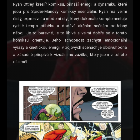
Ryan Ottley, kreslíř komiksu, přináší energii a dynamiku, které
jsou pro Spider-Manovy komiksy esenciální. Ryan má velmi
čistý, expresivní a moderní styl, který dokonale komplementuje
rychlé tempo příběhu a dodává akčním scénám potřebný
náboj. Je to barevné, je to líbivé a velmi dobře se v tomto
komiksu orientuje. Jeho schopnost zachytit emocionální
výrazy a kinetickou energii v bojových scénách je obdivuhodná
a zásadně přispívá k vizuálnímu zážitku, který jsem z tohoto
díla měl.