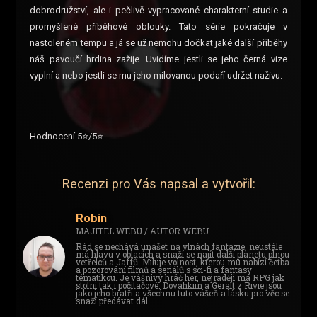
dobrodružství, ale i pečlivě vypracované charakterní studie a
promyšlené příběhové oblouky. Tato série pokračuje v
nastoleném tempu a já se už nemohu dočkat jaké další příběhy
náš pavoučí hrdina zažije. Uvidíme jestli se jeho černá vize
vyplní a nebo jestli se mu jeho milovanou podaří udržet naživu.
Hodnocení 5⭐/5⭐
Recenzi pro Vás napsal a vytvořil:
Robin
MAJITEL WEBU / AUTOR WEBU
Rád se nechává unášet na vlnách fantazie, neustále
má hlavu v oblacích a snaží se najít další planetu plnou
vetřelců a Jaffů. Miluje volnost, kterou mu nabízí četba
a pozorování filmů a seriálů s sci-fi a fantasy
tématikou. Je vášnivý hráč her, nejraději má RPG jak
stolní tak i počítačové. Dovahkiin a Geralt z Rivie jsou
jako jeho bratři a všechnu tuto vášeň a lásku pro věc se
snaží předávat dál.