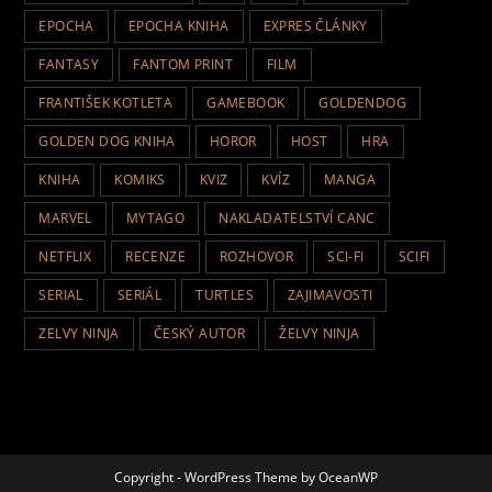
EPOCHA
EPOCHA KNIHA
EXPRES ČLÁNKY
FANTASY
FANTOM PRINT
FILM
FRANTIŠEK KOTLETA
GAMEBOOK
GOLDENDOG
GOLDEN DOG KNIHA
HOROR
HOST
HRA
KNIHA
KOMIKS
KVIZ
KVÍZ
MANGA
MARVEL
MYTAGO
NAKLADATELSTVÍ CANC
NETFLIX
RECENZE
ROZHOVOR
SCI-FI
SCIFI
SERIAL
SERIÁL
TURTLES
ZAJIMAVOSTI
ZELVY NINJA
ČESKÝ AUTOR
ŽELVY NINJA
Copyright - WordPress Theme by OceanWP