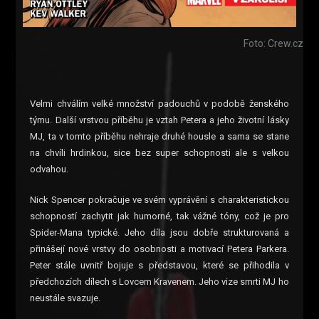
Foto: Crew.cz
Velmi chválím velké množství padouchů v podobě ženského
týmu. Další vrstvou příběhu je vztah Petera a jeho životní lásky
MJ, ta v tomto příběhu nehraje druhé housle a sama se stane
na chvíli hrdinkou, sice bez super schopnosti ale s velkou
odvahou.
Nick Spencer pokračuje ve svém vyprávění s charakteristickou
schopností zachytit jak humorné, tak vážné tóny, což je pro
Spider-Mana typické. Jeho díla jsou dobře strukturovaná a
přinášejí nové vrstvy do osobnosti a motivací Petera Parkera.
Peter stále uvnitř bojuje s představou, které se přihodila v
předchozích dílech s Lovcem Kravenem. Jeho vize smrti MJ ho
neustále svazuje.