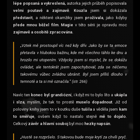
lépe popsaná a vykreslená,
autorka jejich průběh popisovala
velmi poutavě a zajímavě
.
Kouzla
jsem si dokázala
představit
, a některé okamžiky jsem
prožívala
, jako kdyby
přede mnou běžel film
.
Magie
v této sérii je opravdu moc
zajímavě a osobitě zpracována.
„Vztek mě prostoupil víc než kdy dřív. Jako by se ta emoce
přetavila v hlubokou bažinu, kde mě všechno táhlo ke dnu a
hrozilo mi utopením. Vždycky jsem si myslel, že se dokážu
ovládat, ale tentokrát jsem zapochyboval, zda se něčemu
takovému vůbec zvládnu ubránit. Byl jsem příliš dlouho v
temnotě a ta si mě označila.“ (str. 266)
Navíc ten
konec byl grandiózní
, i když mi to bylo líto a
ukápla
i slza
, myslím, že tak to prostě
muselo dopadnout
. Již od
poloviny knihy jsem to v koutku duše
tušila
a věděla jsem
kam
to směřuje
, ovšem když to nastalo stejně
mě to dojalo.
Celkový
závěr a hlavní souboj
byl moc
hezky napsán.
„Hustě se rozpršelo. S takovou bude moje krytí za chvíli pryč.