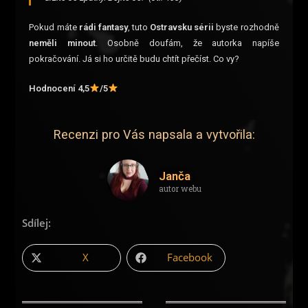
Pokud máte
rádi fantasy
, tuto
Ostravsku sérii
byste rozhodně
neměli minout
. Osobně doufám, že autorka napíše
pokračování. Já si ho určitě budu chtít přečíst. Co vy?
Hodnocení 4,5
/5
Recenzi pro Vás napsala a vytvořila:
Janča
autor webu
Sdílej:
X
Facebook