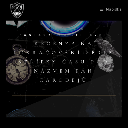
Nabídka
FANTASY_SCI.FI_SVET
RECENZE NA
POKRAČOVÁNÍ SÉRIE
STŘÍPKY ČASU POD
NÁZVEM PÁN
ČARODĚJŮ