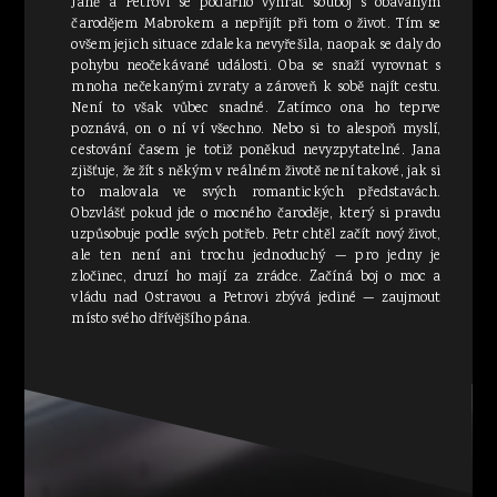
Janě a Petrovi se podařilo vyhrát souboj s obávaným
čarodějem Mabrokem a nepřijít při tom o život. Tím se
ovšem jejich situace zdaleka nevyřešila, naopak se daly do
pohybu neočekávané události. Oba se snaží vyrovnat s
mnoha nečekanými zvraty a zároveň k sobě najít cestu.
Není to však vůbec snadné. Zatímco ona ho teprve
poznává, on o ní ví všechno. Nebo si to alespoň myslí,
cestování časem je totiž poněkud nevyzpytatelné. Jana
zjišťuje, že žít s někým v reálném životě není takové, jak si
to malovala ve svých romantických představách.
Obzvlášť pokud jde o mocného čaroděje, který si pravdu
uzpůsobuje podle svých potřeb. Petr chtěl začít nový život,
ale ten není ani trochu jednoduchý — pro jedny je
zločinec, druzí ho mají za zrádce. Začíná boj o moc a
vládu nad Ostravou a Petrovi zbývá jediné — zaujmout
místo svého dřívějšího pána.