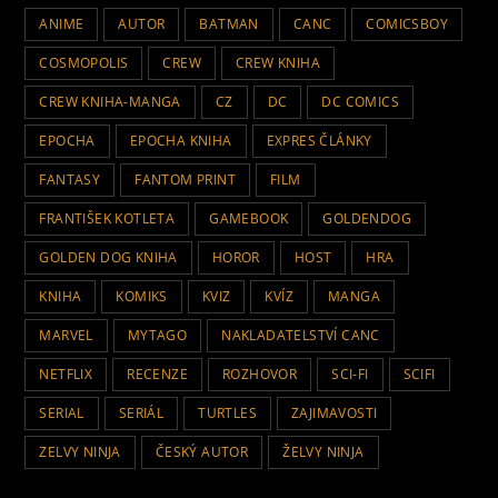
ANIME
AUTOR
BATMAN
CANC
COMICSBOY
COSMOPOLIS
CREW
CREW KNIHA
CREW KNIHA-MANGA
CZ
DC
DC COMICS
EPOCHA
EPOCHA KNIHA
EXPRES ČLÁNKY
FANTASY
FANTOM PRINT
FILM
FRANTIŠEK KOTLETA
GAMEBOOK
GOLDENDOG
GOLDEN DOG KNIHA
HOROR
HOST
HRA
KNIHA
KOMIKS
KVIZ
KVÍZ
MANGA
MARVEL
MYTAGO
NAKLADATELSTVÍ CANC
NETFLIX
RECENZE
ROZHOVOR
SCI-FI
SCIFI
SERIAL
SERIÁL
TURTLES
ZAJIMAVOSTI
ZELVY NINJA
ČESKÝ AUTOR
ŽELVY NINJA