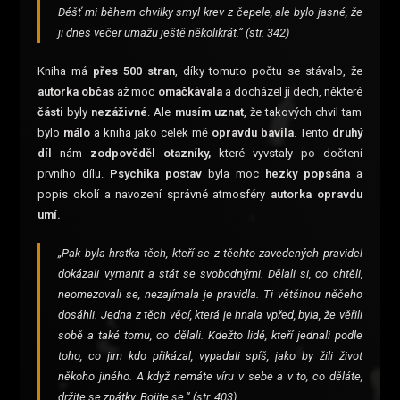
Déšť mi během chvilky smyl krev z čepele, ale bylo jasné, že
ji dnes večer umažu ještě několikrát.“ (str. 342)
Kniha má
přes 500 stran
, díky tomuto počtu se stávalo, že
autorka občas
až moc
omačkávala
a docházel ji dech, některé
části
byly
nezáživné
. Ale
musím uznat
, že takových chvil tam
bylo
málo
a kniha jako celek mě
opravdu bavila
. Tento
druhý
díl
nám
zodpověděl otazníky,
které vyvstaly po dočtení
prvního dílu.
Psychika postav
byla moc
hezky popsána
a
popis okolí a navození správné atmosféry
autorka opravdu
umí.
„Pak byla hrstka těch, kteří se z těchto zavedených pravidel
dokázali vymanit a stát se svobodnými. Dělali si, co chtěli,
neomezovali se, nezajímala je pravidla. Ti většinou něčeho
dosáhli. Jedna z těch věcí, která je hnala vpřed, byla, že věřili
sobě a také tomu, co dělali. Kdežto lidé, kteří jednali podle
toho, co jim kdo přikázal, vypadali spíš, jako by žili život
někoho jiného. A když nemáte víru v sebe a v to, co děláte,
držite se zpátky. Bojite se.“ (str. 403)