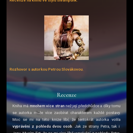
Recenze na knihu Ve stylu steampunk.
Rozhovor s autorkou Petrou Slovákovou.
Recenze
Kniha má
mnohem více stran
než její předchůdce a díky tomu
se autorka může více zaobírat charakterem každé postavy.
Moc se mi na této knize líbí, že tentokrát autorka volila
vyprávění z pohledu dvou osob
. Jak ze strany Petra, tak i