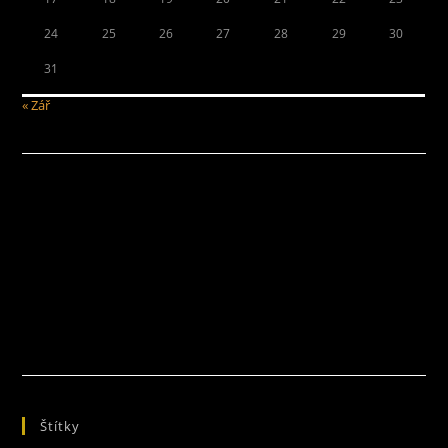
24
25
26
27
28
29
30
31
« Zář
Štítky