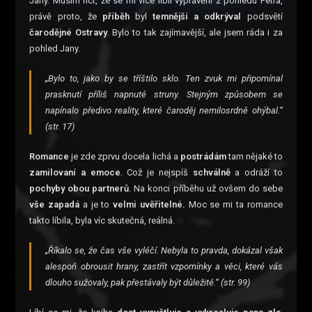
Jany. Musím říct, že se mi více líbil vyprávění z pohledu Petra,
právě proto, že
příběh
byl
temnější a odkrýval
podsvětí
čarodějné Ostravy
. Bylo to tak zajímavější, ale jsem ráda i za
pohled Jany.
„Bylo to, jako by se tříštilo sklo. Ten zvuk mi připomínal
prasknutí příliš napnuté struny. Stejným způsobem se
napínalo předivo reality, které čaroděj nemilosrdně ohýbal.“
(str. 17)
Romance
je zde zprvu docela lichá a
postrádám
tam nějaké to
zamilovaní a emoce
. Což je nejspíš
schválně
a odráží to
pochyby obou partnerů
. Na konci příběhu už ovšem do sebe
vše zapadá
a je to
velmi uvěřitelné.
Moc se mi ta romance
takto líbila, byla víc skutečná, reálná.
„Říkalo se, že čas vše vyléčí. Nebyla to pravda, dokázal však
alespoň obrousit hrany, zastřít vzpomínky a věci, které vás
dlouho sužovaly, pak přestávaly být důležité.“ (str. 99)