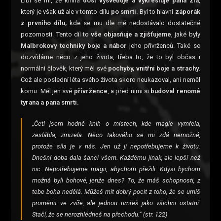
Líbí se mi, že kniha
dost vysvětluje a vykresluje pana zla
,
který je však už ale v tomto dílu
po smrti.
Byl to hlavní
záporák
z prvního dílu,
kde se mu dle mě nedostávalo dostatečné
pozornosti. Tento díl to
vše objasňuje a zjišťujeme
, jaké byly
Malbrokovy techniky boje a nábor
jeho přívrženců. Také se
dozvídáme něco z jeho života, třeba to, že to byl občas i
normální člověk, který měl své
pochyby, vnitřní boje a strachy
.
Což ale poslední léta svého života skoro neukazoval, ani neměl
komu. Měl jen své
přívržence
, a před nimi si
budoval renomé
tyrana a pana smrti.
„Četl jsem hodně knih o místech, kde magie vymřela,
zeslábla, zmizela. Něco takového se mi zdá nemožné,
protože síla je v nás. Jen už ji nepotřebujeme k životu.
Dnešní doba dala šanci všem. Každému jinak, ale lepší než
nic. Nepotřebujeme magii, abychom přežili. Kdysi bychom
možná byli bohové, jenže dnes? To, že máš schopnosti, z
tebe boha nedělá. Můžeš mít dobrý pocit z toho, že se umíš
proměnit ve zvíře, ale jednou umřeš jako všichni ostatní.
Stačí, že se nerozhlédneš na přechodu.“ (str. 122)