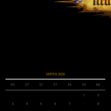
SRPEN 2026
PO
ÚT
ST
ČT
PÁ
SO
NE
1
2
3
4
5
6
7
8
9