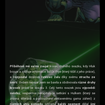
Příběhově mě velmi zaujal
konec druhého svazku, kdy Hluk
bojuje a zjišťuje informace od Dr. Frye (který těžil z jeho práce),
a
rozpoutal
doslova
řetězec žalu
díky svému
strachu ze
smrti
. Ovšem nejvíce jsem se bavila a obdivovala
různé
druhy
kreseb
právě ve svazku 3. Celý tento svazek jsou
výpovědi
svědků
, respektive rekapitulace setkání s Hulkem (který se
zrovna střetává s padouchem vystavenému gama záření) z
různých úhlů pohledu
, přičemž
každý segment
dělal
jiný