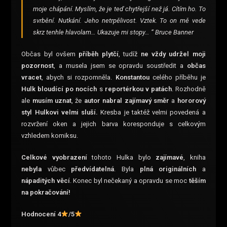
moje chápání. Myslím, že je teď chytřejší než já. Cítím ho. To
svrbění. Nutkání. Jeho netrpělivost. Vztek. To on mě vede
skrz tenhle hlavolam… Ukazuje mi stopy… “ Bruce Banner
Občas byl ovšem
příběh plytčí
, tudíž
ne vždy udržel moji
pozornost
, a musela jsem se opravdu soustředit a
občas
vracet
, abych si rozpomněla.
Konstantou
celého příběhu je
Hulk bloudící po nocích
s
reportérkou v patách
. Rozhodně
ale
musím uznat
, že
autor nabral zajímavý směr
a
hororový
styl Hulkovi velmi sluší.
Kresba je taktéž velmi povedená a
rozvržení oken a jejich barva koresponduje s celkovým
vzhledem komiksu.
Celkové vyobrazení
tohoto Hulka bylo
zajímavé
, kniha
nebyla
vůbec
předvídatelná
. Byla
plná originálních
a
nápaditých věcí
. Konec byl nečekaný a opravdu se moc
těším
na pokračování!
Hodnocení 4
/5