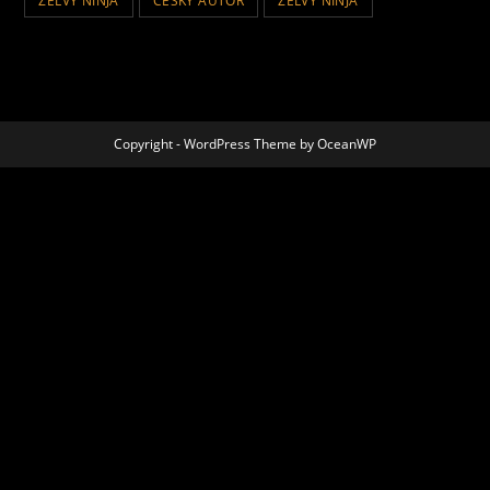
ZELVY NINJA
ČESKÝ AUTOR
ŽELVY NINJA
Copyright - WordPress Theme by OceanWP