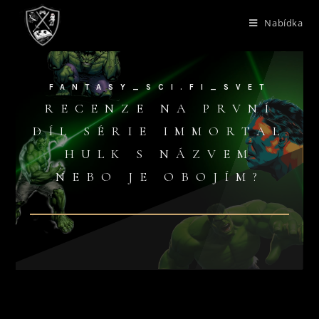
Nabídka
FANTASY_SCI.FI_SVET
RECENZE NA PRVNÍ
DÍL SÉRIE IMMORTAL
HULK S NÁZVEM
NEBO JE OBOJÍM?