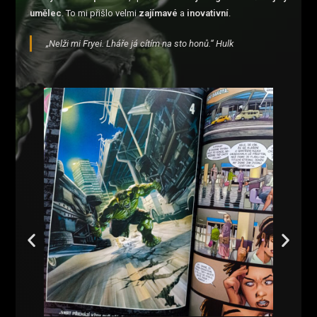
umělec
. To mi přišlo velmi
zajímavé
a
inovativní
.
„Nelži mi Fryei. Lháře já cítím na sto honů.“ Hulk