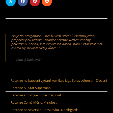
Zlo je zlo, Stregobore,... Menší, větší, střední, všechno jedno,
proporce jsou relativní, hranice nejasné. Nejsem zbožný
poustevník, nečinil jsem v životě jen dobro. Mám-li však volit mezi
dvěma zly, nevolím raději vůbec..."
Andrej Sapkowski
Recenze na kapesní vydaní komiksu Liga Spravedlnosti – Zrození
Recenze All-Star Superman
Recenze antologie Superman svět
Recenze Černý Měsíc: Minulost
Recenze na severskou deskovku „Northgard“