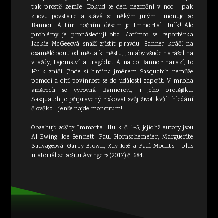
tak prostě zemře. Dokud se den nezmění v noc – pak
znovu povstane a stává se někým jiným. Jmenuje se
Banner. A tím nočním děsem je Immortal Hulk! Ale
problémy je pronásledují oba. Zatímco se reportérka
Jackie McGeeová snaží zjistit pravdu, Banner kráčí na
osamělé pouti od města k městu, jen aby všude narážel na
vraždy, tajemství a tragédie. A na co Banner narazí, to
Hulk zničí! Jinde si hrdina jménem Sasquatch nemůže
pomoci a cítí povinnost se do událostí zapojit. V mnoha
směrech se vyrovná Bannerovi, i jeho protějšku.
Sasquatch je připravený riskovat svůj život kvůli hledání
člověka – jenže najde monstrum!
Obsahuje sešity Immortal Hulk č. 1–5, jejichž autory jsou
Al Ewing, Joe Bennett, Paul Hornschemeier, Marguerite
Sauvageová, Garry Brown, Ruy José a Paul Mounts – plus
materiál ze sešitu Avengers (2017) č. 684.