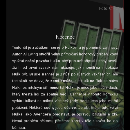
Foto: Crew.cz
Recenze
Tento díl je
začátkem série
o Hulkovi a je poměrně zajímavý.
Autor
Al Ewing
stvořil
velmi přímočarý
hororový příběh,
který
využívá
noční povahu Hulka
, aby postavě připsal temný prvek.
Již hned první svazek nám ukazuje, jak
monstrózní
dokáže
Hulk
být.
Bruce Banner
je
ZPĚT
po různých vzkříšeních, ale
tentokrát se dozví, že
zemřít může
, ale
Hulk ne
. Tak se stává
Hulk nesmrtelným čili
Immortal Hulk
… je něco jako noční duch,
který
trestá
lidi za
špatné věci
. Banner je v tomto komiksu
vydán Hulkovi na milost více než jindy, poslouchá jeho vnitřní
pobízení. Některé
scény
jsou
děsivé
. Je obtížné si tuto verzi
Hulka jako Avengera
představit, je opravdu
brutální a zlý
.
Nemá problém někomu přelámat kosti v těle a uvést ho do
kómatu.