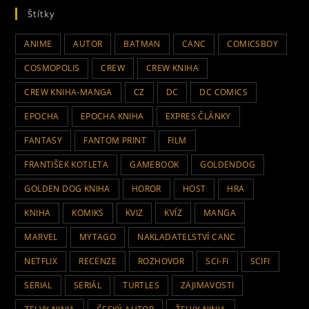
Štítky
ANIME
AUTOR
BATMAN
CANC
COMICSBOY
COSMOPOLIS
CREW
CREW KNIHA
CREW KNIHA-MANGA
CZ
DC
DC COMICS
EPOCHA
EPOCHA KNIHA
EXPRES ČLÁNKY
FANTASY
FANTOM PRINT
FILM
FRANTIŠEK KOTLETA
GAMEBOOK
GOLDENDOG
GOLDEN DOG KNIHA
HOROR
HOST
HRA
KNIHA
KOMIKS
KVIZ
KVÍZ
MANGA
MARVEL
MYTAGO
NAKLADATELSTVÍ CANC
NETFLIX
RECENZE
ROZHOVOR
SCI-FI
SCIFI
SERIAL
SERIÁL
TURTLES
ZAJIMAVOSTI