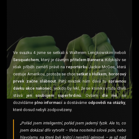
Ve svazku 4 jsme se setkali s Walterem Lengkowskim neboli
Sesquatchem
, který je dávným
přítelem Bannera
. Kdykoliv se
však příběh zaměří právě na
reportérku
Jackie McGee, která
cestuje Amerikou, protože se chce
setkat s Hulkem
,
hororový
prvek začne slábnout
. Pátý svazek nám dává tu
správnou
dávku akce nakonec
, leckdo by řekl, že se komiks v tuto chvíli
stává
jen soubojem superhrdinů.
Ovšem
dle mě
, se
dozvídáme
plno informací
a dostáváme
odpovědi na otázky
,
které dosud nebyli zodpovězeny.
„Pořád jsem inteligentní, pořád jsem jaderný fyzik. Ale to, co
jsem dokázal dřív vytvořit – třeba nositelná silová pole, nebo
hlavolamy, na které byli krátcí i největší géniové – je už nad