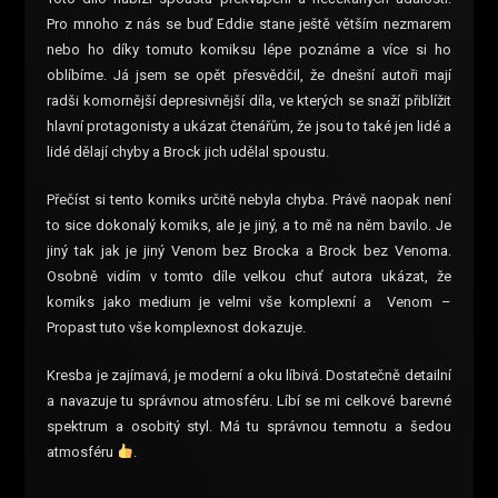
Pro mnoho z nás se buď Eddie stane ještě větším nezmarem
nebo ho díky tomuto komiksu lépe poznáme a více si ho
oblíbíme. Já jsem se opět přesvědčil, že dnešní autoři mají
radši komornější depresivnější díla, ve kterých se snaží přiblížit
hlavní protagonisty a ukázat čtenářům, že jsou to také jen lidé a
lidé dělají chyby a Brock jich udělal spoustu.
Přečíst si tento komiks určitě nebyla chyba. Právě naopak není
to sice dokonalý komiks, ale je jiný, a to mě na něm bavilo. Je
jiný tak jak je jiný Venom bez Brocka a Brock bez Venoma.
Osobně vidím v tomto díle velkou chuť autora ukázat, že
komiks jako medium je velmi vše komplexní a Venom –
Propast tuto vše komplexnost dokazuje.
Kresba je zajímavá, je moderní a oku líbivá. Dostatečně detailní
a navazuje tu správnou atmosféru. Líbí se mi celkové barevné
spektrum a osobitý styl. Má tu správnou temnotu a šedou
atmosféru
.