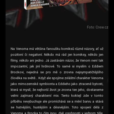
Foto: Crew.cz
Na Venoma má většina fanoušku komiksů různé názory, ať už
pozitivní či negativní. Někdo má rád jen komiksy, někdo jen
filmy, někdo ani jedno. Já zastávám názor, že Venom není tak
impozantní, jak jiní hrdinové. To samé si myslím o Eddiem
Brockovi, nejedná se pro mě o zrovna nejsympatičtějšího
člověka na světě… Když ale spojíme zvláštní charakter Venoma
jako mimozemské symbionta a Eddieho jako ztracené bytosti,
která si myslí, že nejhorší život je zrovna ten jeho, dostaneme
velmi zajímavý charakterní mix. Tento koktejl zde v tomto
příběhu nevybuchuje ale promíchává se a mění barvu a stává
se hutnějším, hustějším a děsivějším. Toto spojení dělá z
Venoma a Brocka to čím jsou, dvě osobnosti v jednom těle.