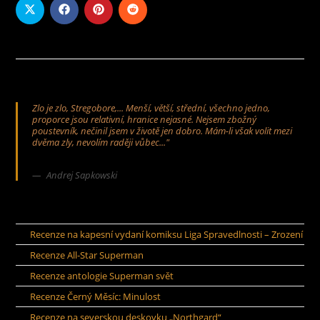
Zlo je zlo, Stregobore,... Menší, větší, střední, všechno jedno,
proporce jsou relativní, hranice nejasné. Nejsem zbožný
poustevník, nečinil jsem v životě jen dobro. Mám-li však volit mezi
dvěma zly, nevolím raději vůbec..."
Andrej Sapkowski
Recenze na kapesní vydaní komiksu Liga Spravedlnosti – Zrození
Recenze All-Star Superman
Recenze antologie Superman svět
Recenze Černý Měsíc: Minulost
Recenze na severskou deskovku „Northgard“