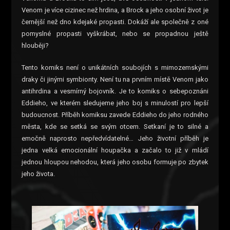
Venom je více cizinec než hrdina, a Brock a jeho osobní život je
černější než dno kdejaké propasti. Dokáží ale společně z oné
pomyslné propasti vyškrábat, nebo se propadnou ještě
hlouběji?
Tento komiks není o unikátních soubojích s mimozemskými
draky či jinými symbionty. Není tu na prvním místě Venom jako
antihrdina a vesmírný bojovník. Je to komiks o sebepoznáni
Eddieho, ve kterém sledujeme jeho boj s minulostí pro lepší
budoucnost. Příběh komiksu zavede Eddieho do jeho rodného
města, kde se setká se svým otcem. Setkaní je to silné a
emočně naprosto nepředvídatelné… Jeho životní příběh je
jedna velká emocionální houpačka a začalo to již v mládí
jednou hloupou nehodou, která jeho osobu formuje po zbytek
jeho života.