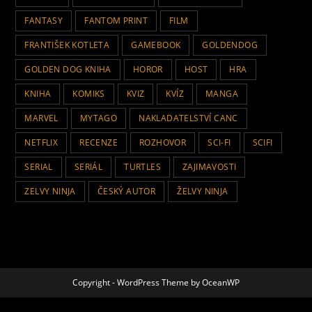
FANTASY
FANTOM PRINT
FILM
FRANTIŠEK KOTLETA
GAMEBOOK
GOLDENDOG
GOLDEN DOG KNIHA
HOROR
HOST
HRA
KNIHA
KOMIKS
KVIZ
KVÍZ
MANGA
MARVEL
MYTAGO
NAKLADATELSTVÍ CANC
NETFLIX
RECENZE
ROZHOVOR
SCI-FI
SCIFI
SERIAL
SERIÁL
TURTLES
ZAJIMAVOSTI
ZELVY NINJA
ČESKÝ AUTOR
ŽELVY NINJA
Copyright - WordPress Theme by OceanWP