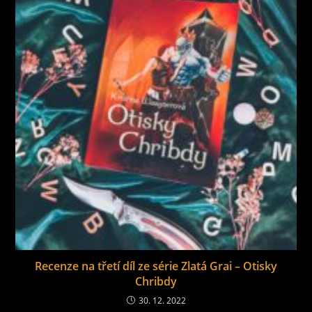
Recenze na třetí díl ze série Zlatá Grai – Otisky
Chribdy
30. 12. 2022