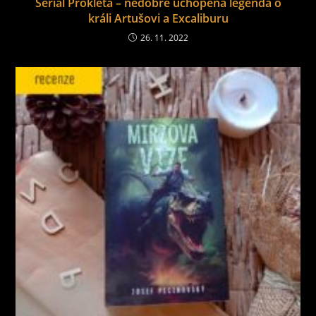
Seriál Prokletá – nedobře uchopená legenda o
králi Artušovi a Excaliburu
26. 11. 2022